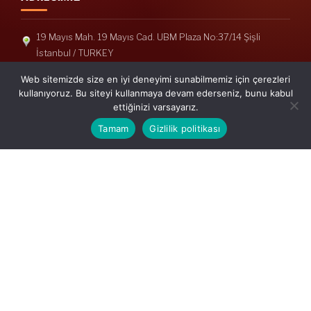
19 Mayıs Mah. 19 Mayıs Cad. UBM Plaza No:37/14 Şişli
İstanbul / TURKEY
Telefon: +90(212) 240 33 39
Web sitemizde size en iyi deneyimi sunabilmemiz için çerezleri
Telefon: +90(212) 248 19 36
kullanıyoruz. Bu siteyi kullanmaya devam ederseniz, bunu kabul
ettiğinizi varsayarız.
info@erisymm.com
Tamam
Gizlilik politikası
PRATIK MENÜ
Ana Sayfa
Hakkımızda
Hizmetlerimiz
Güncel Mevzuat
İletişim