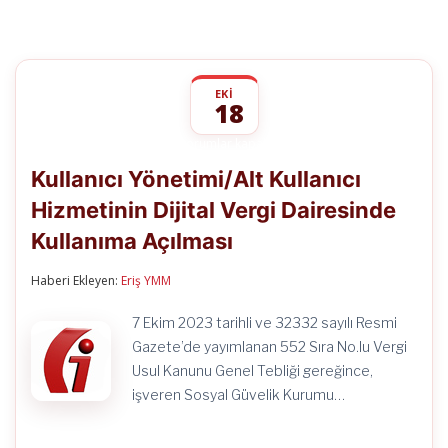
EKI
18
Kullanıcı
yorumlar kapalı
Yönetimi/Alt
Kullanıcı Yönetimi/Alt Kullanıcı
Kullanıcı
Hizmetinin
Hizmetinin Dijital Vergi Dairesinde
Dijital
Vergi
Kullanıma Açılması
Dairesinde
Kullanıma
Açılması
Haberi Ekleyen:
Eriş YMM
için
7 Ekim 2023 tarihli ve 32332 sayılı Resmi
Gazete’de yayımlanan 552 Sıra No.lu Vergi
Usul Kanunu Genel Tebliği gereğince,
işveren Sosyal Güvelik Kurumu…