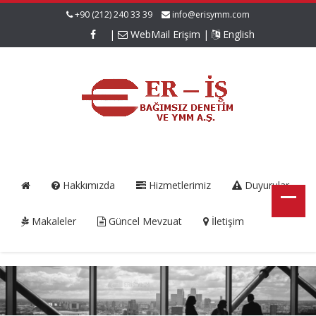
+90 (212) 240 33 39
info@erisymm.com
|
WebMail Erişim
|
English
Hakkımızda
Hizmetlerimiz
Duyurular
Makaleler
Güncel Mevzuat
İletişim