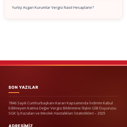
Yurtiçi Asgari Kurumlar Vergisi Nasıl Hesaplanır?
SON YAZILAR
7846 Sayılı Cumhurbaşkanı Kararı Kapsamında İndirimi Kabul
Edilmeyen Katma Değer Vergisi Bildirimine İlişkin GİB Duyurusu
SGK İş Kazaları ve Meslek Hastalıkları İstatistikleri – 2025
ADRESIMIZ