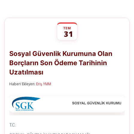
TEM
31
Sosyal
yorumlar kapalı
Güvenlik
Sosyal Güvenlik Kurumuna Olan
Kurumuna
Olan
Borçların Son Ödeme Tarihinin
Borçların
Son
Uzatılması
Ödeme
Tarihinin
Uzatılması
Haberi Ekleyen:
Eriş YMM
için
T.C.