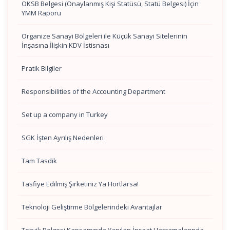
OKSB Belgesi (Onaylanmış Kişi Statüsü, Statü Belgesi) İçin
YMM Raporu
Organize Sanayi Bölgeleri ile Küçük Sanayi Sitelerinin
İnşasına İlişkin KDV İstisnası
Pratik Bilgiler
Responsibilities of the Accounting Department
Set up a company in Turkey
SGK İşten Ayrılış Nedenleri
Tam Tasdik
Tasfiye Edilmiş Şirketiniz Ya Hortlarsa!
Teknoloji Geliştirme Bölgelerindeki Avantajlar
Teşvik Belgesi Kapsamında Yapılan İnşaat Harcamalarında