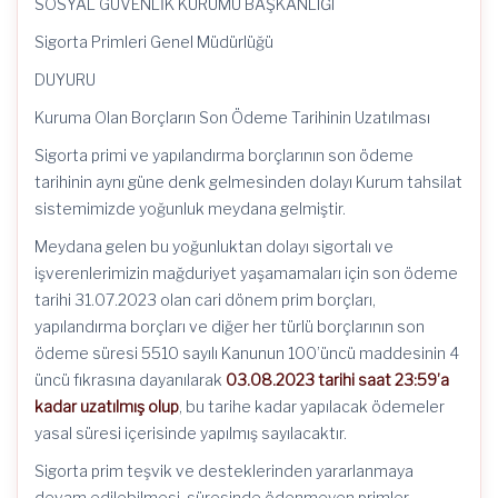
SOSYAL GÜVENLİK KURUMU BAŞKANLIĞI
Sigorta Primleri Genel Müdürlüğü
DUYURU
Kuruma Olan Borçların Son Ödeme Tarihinin Uzatılması
Sigorta primi ve yapılandırma borçlarının son ödeme
tarihinin aynı güne denk gelmesinden dolayı Kurum tahsilat
sistemimizde yoğunluk meydana gelmiştir.
Meydana gelen bu yoğunluktan dolayı sigortalı ve
işverenlerimizin mağduriyet yaşamamaları için son ödeme
tarihi 31.07.2023 olan cari dönem prim borçları,
yapılandırma borçları ve diğer her türlü borçlarının son
ödeme süresi 5510 sayılı Kanunun 100’üncü maddesinin 4
üncü fıkrasına dayanılarak
03.08.2023 tarihi saat 23:59’a
kadar uzatılmış olup
, bu tarihe kadar yapılacak ödemeler
yasal süresi içerisinde yapılmış sayılacaktır.
Sigorta prim teşvik ve desteklerinden yararlanmaya
devam edilebilmesi, süresinde ödenmeyen primler