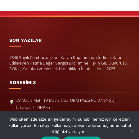
SON YAZILAR
7846 Sayılı Cumhurbaşkanı Kararı Kapsamında İndirimi Kabul
Edilmeyen Katma Değer Vergisi Bildirimine İlişkin GİB Duyurusu
SGK İş Kazaları ve Meslek Hastalıkları İstatistikleri – 2025
ADRESIMIZ
19 Mayıs Mah. 19 Mayıs Cad. UBM Plaza No:37/14 Şişli
İstanbul / TURKEY
Telefon: +90(212) 240 33 39
Web sitemizde size en iyi deneyimi sunabilmemiz için çerezleri
Telefon: +90(212) 248 19 36
kullanıyoruz. Bu siteyi kullanmaya devam ederseniz, bunu kabul
ettiğinizi varsayarız.
info@erisymm.com