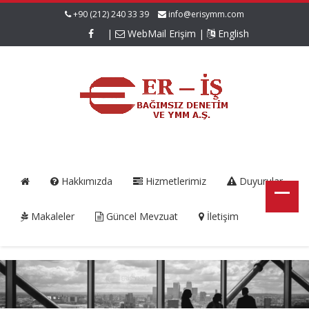
+90 (212) 240 33 39
info@erisymm.com
|
WebMail Erişim
|
English
Hakkımızda
Hizmetlerimiz
Duyurular
Makaleler
Güncel Mevzuat
İletişim