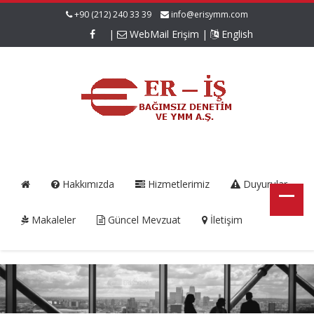
+90 (212) 240 33 39
info@erisymm.com
|
WebMail Erişim
|
English
Hakkımızda
Hizmetlerimiz
Duyurular
Makaleler
Güncel Mevzuat
İletişim