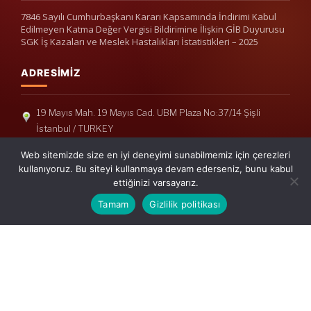
7846 Sayılı Cumhurbaşkanı Kararı Kapsamında İndirimi Kabul
Edilmeyen Katma Değer Vergisi Bildirimine İlişkin GİB Duyurusu
SGK İş Kazaları ve Meslek Hastalıkları İstatistikleri – 2025
ADRESIMIZ
19 Mayıs Mah. 19 Mayıs Cad. UBM Plaza No:37/14 Şişli
İstanbul / TURKEY
Telefon: +90(212) 240 33 39
Web sitemizde size en iyi deneyimi sunabilmemiz için çerezleri
Telefon: +90(212) 248 19 36
kullanıyoruz. Bu siteyi kullanmaya devam ederseniz, bunu kabul
ettiğinizi varsayarız.
info@erisymm.com
Tamam
Gizlilik politikası
PRATIK MENÜ
Ana Sayfa
Hakkımızda
Hizmetlerimiz