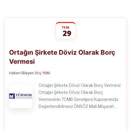
TEM
29
Ortağın
yorumlar kapalı
Şirkete
Ortağın Şirkete Döviz Olarak Borç
Döviz
Olarak
Vermesi
Borç
Vermesi
için
Haberi Ekleyen:
Eriş YMM
Ortağın Şirkete Döviz Olarak Borç Vermesi
Ortağın Şirkete Döviz Olarak Borç
Vermesinin TCMB Genelgesi Kapsamında
Değerlendirilmesi ÖNSÖZ Mali Müşavirl…