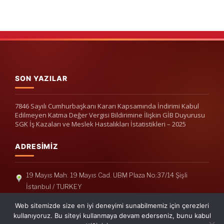
SON YAZILAR
7846 Sayılı Cumhurbaşkanı Kararı Kapsamında İndirimi Kabul
Edilmeyen Katma Değer Vergisi Bildirimine İlişkin GİB Duyurusu
SGK İş Kazaları ve Meslek Hastalıkları İstatistikleri – 2025
ADRESIMIZ
19 Mayıs Mah. 19 Mayıs Cad. UBM Plaza No:37/14 Şişli
İstanbul / TURKEY
Telefon: +90(212) 240 33 39
Web sitemizde size en iyi deneyimi sunabilmemiz için çerezleri
Telefon: +90(212) 248 19 36
kullanıyoruz. Bu siteyi kullanmaya devam ederseniz, bunu kabul