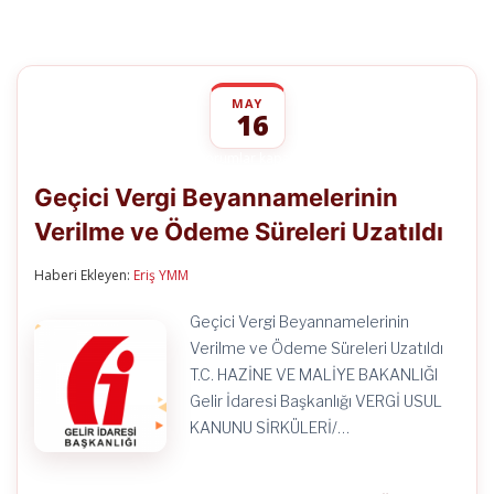
MAY
16
Geçici
yorumlar kapalı
Vergi
Geçici Vergi Beyannamelerinin
Beyannamelerinin
Verilme
Verilme ve Ödeme Süreleri Uzatıldı
ve
Ödeme
Süreleri
Haberi Ekleyen:
Eriş YMM
Uzatıldı
için
Geçici Vergi Beyannamelerinin
Verilme ve Ödeme Süreleri Uzatıldı
T.C. HAZİNE VE MALİYE BAKANLIĞI
Gelir İdaresi Başkanlığı VERGİ USUL
KANUNU SİRKÜLERİ/…