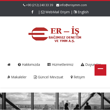
+90 (212) 240 33 39
info@erisymm.com
|
WebMail Erişim
|
English
Hakkımızda
Hizmetlerimiz
Duyurular
Makaleler
Güncel Mevzuat
İletişim