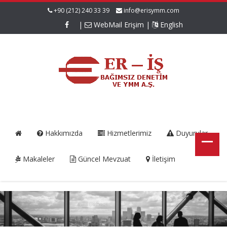
+90 (212) 240 33 39
info@erisymm.com
|
WebMail Erişim
|
English
Hakkımızda
Hizmetlerimiz
Duyurular
Makaleler
Güncel Mevzuat
İletişim