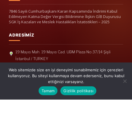
7846 Sayılı Cumhurbaşkanı Kararı Kapsamında İndirimi Kabul
Edilmeyen Katma Değer Vergisi Bildirimine İlişkin GİB Duyurusu
SGK İş Kazaları ve Meslek Hastalıkları İstatistikleri – 2025
ADRESIMIZ
19 Mayıs Mah. 19 Mayıs Cad. UBM Plaza No:37/14 Şişli
İstanbul / TURKEY
Telefon: +90(212) 240 33 39
Web sitemizde size en iyi deneyimi sunabilmemiz için çerezleri
Telefon: +90(212) 248 19 36
kullanıyoruz. Bu siteyi kullanmaya devam ederseniz, bunu kabul
ettiğinizi varsayarız.
info@erisymm.com
Tamam
Gizlilik politikası
PRATIK MENÜ
Ana Sayfa
Hakkımızda
Hizmetlerimiz