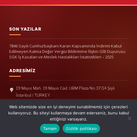
SON YAZILAR
7846 Sayılı Cumhurbaşkanı Kararı Kapsamında İndirimi Kabul
Edilmeyen Katma Değer Vergisi Bildirimine İlişkin GİB Duyurusu
SGK İş Kazaları ve Meslek Hastalıkları İstatistikleri – 2025
ADRESIMIZ
19 Mayıs Mah. 19 Mayıs Cad. UBM Plaza No:37/14 Şişli
İstanbul / TURKEY
Telefon: +90(212) 240 33 39
Web sitemizde size en iyi deneyimi sunabilmemiz için çerezleri
Telefon: +90(212) 248 19 36
kullanıyoruz. Bu siteyi kullanmaya devam ederseniz, bunu kabul
ettiğinizi varsayarız.
info@erisymm.com
Tamam
Gizlilik politikası