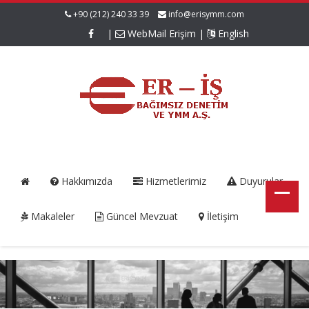
+90 (212) 240 33 39
info@erisymm.com
|
WebMail Erişim
|
English
Hakkımızda
Hizmetlerimiz
Duyurular
Makaleler
Güncel Mevzuat
İletişim