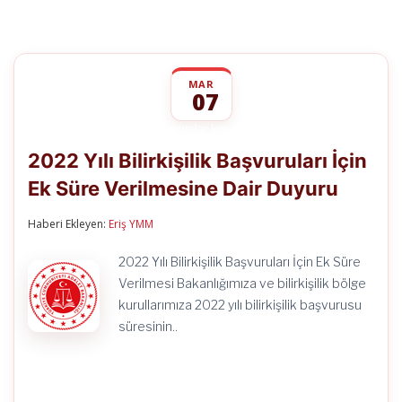
MAR
07
2022
yorumlar kapalı
Yılı
2022 Yılı Bilirkişilik Başvuruları İçin
Bilirkişilik
Başvuruları
Ek Süre Verilmesine Dair Duyuru
İçin
Ek
Süre
Haberi Ekleyen:
Eriş YMM
Verilmesine
Dair
2022 Yılı Bilirkişilik Başvuruları İçin Ek Süre
Duyuru
için
Verilmesi Bakanlığımıza ve bilirkişilik bölge
kurullarımıza 2022 yılı bilirkişilik başvurusu
süresinin..