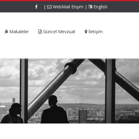
|
WebMail Erişim
|
English
Makaleler
Güncel Mevzuat
İletişim