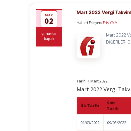
Mart 2022 Vergi Takvim
MAR
02
Haberi Ekleyen:
Eriş YMM
Mart
yorumlar
Mart 2022 Ve
2022
kapalı
DİĞERLERİ 0
Vergi
Takvimi
için
Tarih: 1 Mart 2022
Mart 2022 Vergi Takv
Son
İlk Tarih
Tarih
01/03/2022
09/03/2022