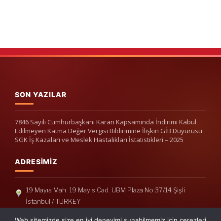
SON YAZILAR
7846 Sayılı Cumhurbaşkanı Kararı Kapsamında İndirimi Kabul
Edilmeyen Katma Değer Vergisi Bildirimine İlişkin GİB Duyurusu
SGK İş Kazaları ve Meslek Hastalıkları İstatistikleri – 2025
ADRESIMIZ
19 Mayıs Mah. 19 Mayıs Cad. UBM Plaza No:37/14 Şişli
İstanbul / TURKEY
Telefon: +90(212) 240 33 39
Web sitemizde size en iyi deneyimi sunabilmemiz için çerezleri