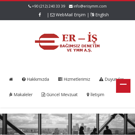
+90 (212) 240 33 39
info@erisymm.com
|
WebMail Erişim
|
English
Hakkımızda
Hizmetlerimiz
Duyurular
Makaleler
Güncel Mevzuat
İletişim