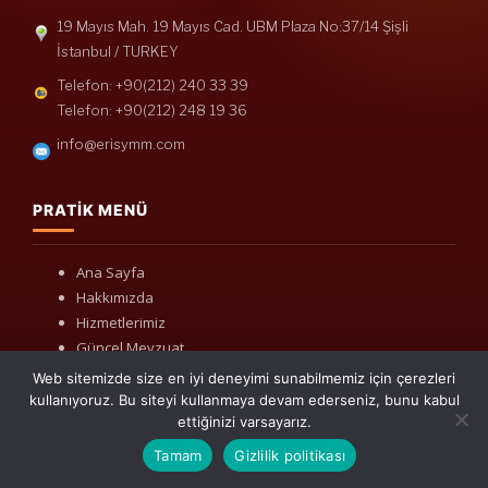
19 Mayıs Mah. 19 Mayıs Cad. UBM Plaza No:37/14 Şişli
İstanbul / TURKEY
Telefon: +90(212) 240 33 39
Telefon: +90(212) 248 19 36
info@erisymm.com
PRATIK MENÜ
Ana Sayfa
Hakkımızda
Hizmetlerimiz
Güncel Mevzuat
İletişim
Web sitemizde size en iyi deneyimi sunabilmemiz için çerezleri
kullanıyoruz. Bu siteyi kullanmaya devam ederseniz, bunu kabul
ettiğinizi varsayarız.
Tamam
Gizlilik politikası