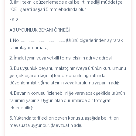
3. İlgili teknik düzenlemede aksi belirtilmediği müddetçe,
“CE” işareti asgarî 5 mm ebadında olur.
EK-2
AB UYGUNLUK BEYANI ÖRNEĞİ
1. No ………………………………….. (Ürünü diğerlerinden ayırarak
tanımlayan numara):
2. İmalatçının veya yetkili temsilcisinin adı ve adresi:
3. Bu uygunluk beyanı, imalatçının (veya ürünün kurulumunu
gerçekleştiren kişinin) kendi sorumluluğu altında
düzenlenmiştir. (İmalatçının veya kurulumu yapanın adı):
4. Beyanın konusu (İzlenebilirliğe yarayacak şekilde ürünün
tanımını yapınız. Uygun olan durumlarda bir fotoğraf
eklenebilir.):
5. Yukarıda tarif edilen beyan konusu, aşağıda belirtilen
mevzuata uygundur. (Mevzuatın adı):
………………………………………………