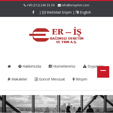
+90 (212) 240 33 39
info@erisymm.com
|
WebMail Erişim
|
English
Hakkımızda
Hizmetlerimiz
Duyurular
Makaleler
Güncel Mevzuat
İletişim