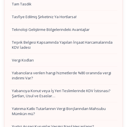
Tam Tasdik
Tasfiye Edilmiş Şirketiniz Ya Hortlarsa!
Teknoloji Geliştirme Bölgelerindeki Avantajlar
Teşvik Belgesi Kapsamında Yapılan İnşaat Harcamalarında
KDV İadesi
Vergi Kodları
Yabancılara verilen hangi hizmetlerde %80 oranında vergi
indirimi Var?
Yabancıya Konut veya İş Yeri Teslimlerinde KDV İstisnası?
Şartları, Usul ve Esaslar…
Yatırıma Katkı Tutarlarının Vergi Borçlarından Mahsubu
Mümkün mü?
Yurtiçi Asgari Kurumlar Vergisi Nasıl Hesaplanır?