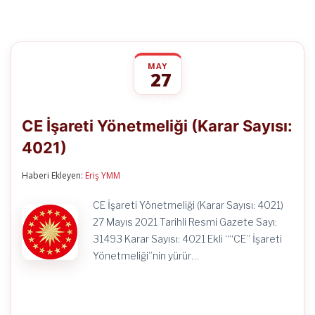
MAY
27
CE
yorumlar kapalı
İşareti
CE İşareti Yönetmeliği (Karar Sayısı:
Yönetmeliği
(Karar
4021)
Sayısı:
4021)
için
Haberi Ekleyen:
Eriş YMM
CE İşareti Yönetmeliği (Karar Sayısı: 4021)
27 Mayıs 2021 Tarihli Resmi Gazete Sayı:
31493 Karar Sayısı: 4021 Ekli ““CE” İşareti
Yönetmeliği”nin yürür…