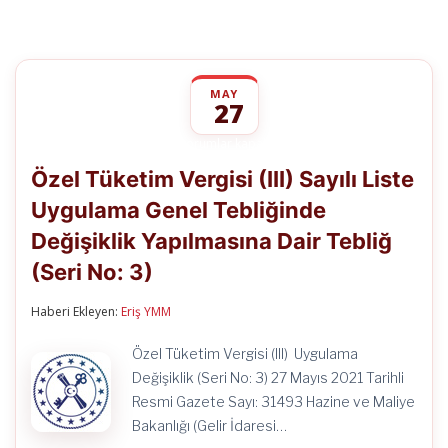
MAY
27
Özel
yorumlar kapalı
Tüketim
Özel Tüketim Vergisi (III) Sayılı Liste
Vergisi
(III)
Uygulama Genel Tebliğinde
Sayılı
Liste
Değişiklik Yapılmasına Dair Tebliğ
Uygulama
Genel
(Seri No: 3)
Tebliğinde
Değişiklik
Haberi Ekleyen:
Eriş YMM
Yapılmasına
Dair
Tebliğ
Özel Tüketim Vergisi (III) Uygulama
(Seri
Değişiklik (Seri No: 3) 27 Mayıs 2021 Tarihli
No:
3)
Resmi Gazete Sayı: 31493 Hazine ve Maliye
için
Bakanlığı (Gelir İdaresi…