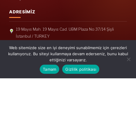
ADRESIMIZ
19 Mayıs Mah. 19 Mayıs Cad. UBM Plaza No:37/14 Şişli
İstanbul / TURKEY
Telefon: +90(212) 240 33 39
Web sitemizde size en iyi deneyimi sunabilmemiz için çerezleri
Telefon: +90(212) 248 19 36
kullanıyoruz. Bu siteyi kullanmaya devam ederseniz, bunu kabul
ettiğinizi varsayarız.
info@erisymm.com
Tamam
Gizlilik politikası
PRATIK MENÜ
Ana Sayfa
Hakkımızda
Hizmetlerimiz
Güncel Mevzuat
İletişim