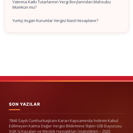
Yatırıma Katkı Tutarlarının Vergi Borçlarından Mahsubu
Mümkün mü?
Yurtiçi Asgari Kurumlar Vergisi Nasıl Hesaplanır?
SON YAZILAR
7846 Sayılı Cumhurbaşkanı Kararı Kapsamında İndirimi Kabul
Edilmeyen Katma Değer Vergisi Bildirimine İlişkin GİB Duyurusu
SGK İş Kazaları ve Meslek Hastalıkları İstatistikleri – 2025