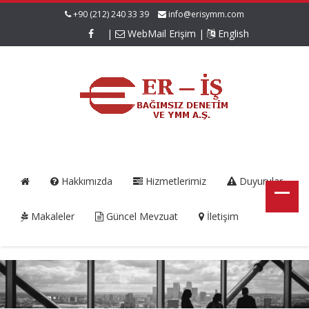
+90 (212) 240 33 39
info@erisymm.com
|
WebMail Erişim
|
English
Hakkımızda
Hizmetlerimiz
Duyurular
Makaleler
Güncel Mevzuat
İletişim