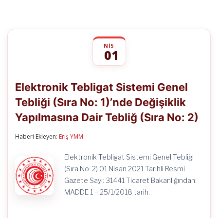
NIS
01
Elektronik
yorumlar kapalı
Tebligat
Elektronik Tebligat Sistemi Genel
Sistemi
Genel
Tebliği (Sıra No: 1)’nde Değişiklik
Tebliği
(Sıra
Yapılmasına Dair Tebliğ (Sıra No: 2)
No:
1)’nde
Değişiklik
Haberi Ekleyen:
Eriş YMM
Yapılmasına
Dair
Elektronik Tebligat Sistemi Genel Tebliği
Tebliğ
(Sıra No: 2) 01 Nisan 2021 Tarihli Resmi
(Sıra
No:
Gazete Sayı: 31441 Ticaret Bakanlığından:
2)
MADDE 1 – 25/1/2018 tarih…
için