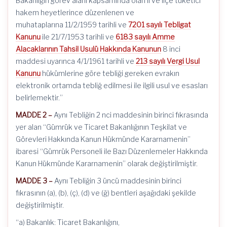
Bakanlığın görev alanı kapsamında olan il ve ilçe tüketici
hakem heyetlerince düzenlenen ve
muhataplarına 11/2/1959 tarihli ve
7201 sayılı Tebligat
Kanunu
ile 21/7/1953 tarihli ve
6183 sayılı Amme
Alacaklarının Tahsil Usulü Hakkında Kanunun
8 inci
maddesi uyarınca 4/1/1961 tarihli ve
213 sayılı Vergi Usul
Kanunu
hükümlerine göre tebliği gereken evrakın
elektronik ortamda tebliğ edilmesi ile ilgili usul ve esasları
belirlemektir.”
MADDE 2 –
Aynı Tebliğin 2 nci maddesinin birinci fıkrasında
yer alan “Gümrük ve Ticaret Bakanlığının Teşkilat ve
Görevleri Hakkında Kanun Hükmünde Kararnamenin”
ibaresi “Gümrük Personeli ile Bazı Düzenlemeler Hakkında
Kanun Hükmünde Kararnamenin” olarak değiştirilmiştir.
MADDE 3 –
Aynı Tebliğin 3 üncü maddesinin birinci
fıkrasının (a), (b), (ç), (d) ve (ğ) bentleri aşağıdaki şekilde
değiştirilmiştir.
“a) Bakanlık: Ticaret Bakanlığını,