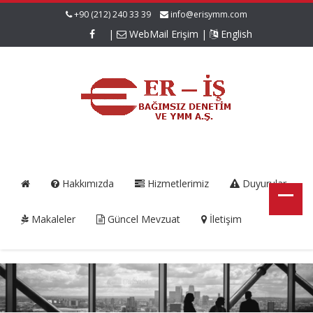
+90 (212) 240 33 39
info@erisymm.com
|
WebMail Erişim
|
English
Hakkımızda
Hizmetlerimiz
Duyurular
Makaleler
Güncel Mevzuat
İletişim