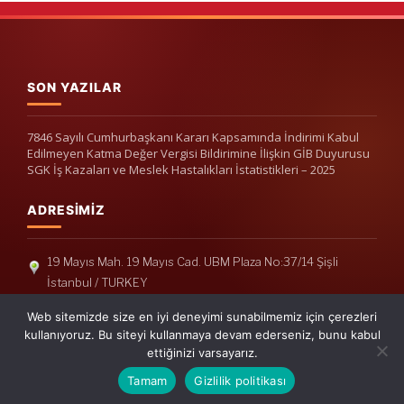
SON YAZILAR
7846 Sayılı Cumhurbaşkanı Kararı Kapsamında İndirimi Kabul
Edilmeyen Katma Değer Vergisi Bildirimine İlişkin GİB Duyurusu
SGK İş Kazaları ve Meslek Hastalıkları İstatistikleri – 2025
ADRESIMIZ
19 Mayıs Mah. 19 Mayıs Cad. UBM Plaza No:37/14 Şişli
İstanbul / TURKEY
Telefon: +90(212) 240 33 39
Web sitemizde size en iyi deneyimi sunabilmemiz için çerezleri
Telefon: +90(212) 248 19 36
kullanıyoruz. Bu siteyi kullanmaya devam ederseniz, bunu kabul
ettiğinizi varsayarız.
info@erisymm.com
Tamam
Gizlilik politikası