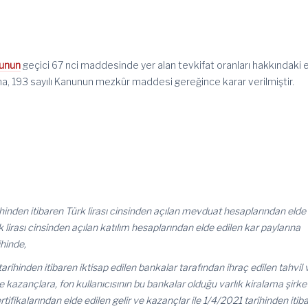
nunun
geçici 67 nci maddesinde yer alan tevkifat oranları hakkındaki e
a, 193 sayılı Kanunun mezkûr maddesi gereğince karar verilmiştir.
ihinden itibaren Türk lirası cinsinden açılan mevduat hesaplarından elde
Türk lirası cinsinden açılan katılım hesaplarından elde edilen kar paylarına
hinde,
arihinden itibaren iktisap edilen bankalar tarafından ihraç edilen tahvil 
e kazançlara, fon kullanıcısının bu bankalar olduğu varlık kiralama şirket
rtifikalarından elde edilen gelir ve kazançlar ile 1/4/2021 tarihinden itib