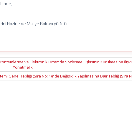
ihinde,
ini Hazine ve Maliye Bakanı yürütür.
Yöntemlerine ve Elektronik Ortamda Sözleşme İlişkisinin Kurulmasına İlişk
Yönetmelik
temi Genel Tebliği (Sıra No: 1)’nde Değişiklik Yapılmasına Dair Tebliğ (Sıra N