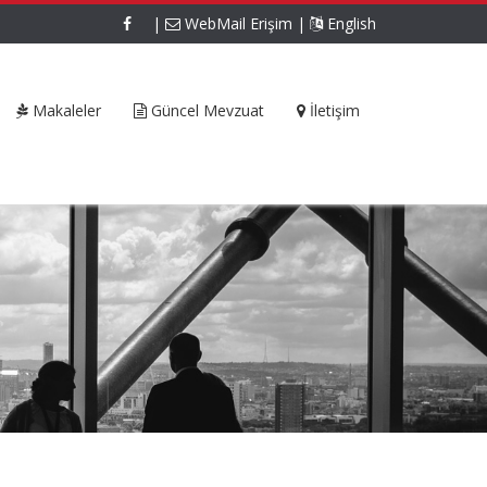
|
WebMail Erişim
|
English
Makaleler
Güncel Mevzuat
İletişim