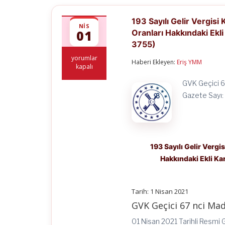
193 Sayılı Gelir Vergis
NIS
01
Oranları Hakkındaki Ekl
3755)
193
yorumlar
Haberi Ekleyen:
Eriş YMM
Sayılı
kapalı
Gelir
Vergisi
GVK Geçici 6
Kanununun
Gazete Sayı: 
Geçici
67
nci
Maddesinde
Yer
Alan
193 Sayılı Gelir Verg
Tevkifat
Hakkındaki Ekli Ka
Oranları
Hakkındaki
Ekli
Kararın
Tarih: 1 Nisan 2021
Yürürlüğe
Konulması
GVK Geçici 67 nci Mad
Hakkında
Karar
01 Nisan 2021 Tarihli Resmi