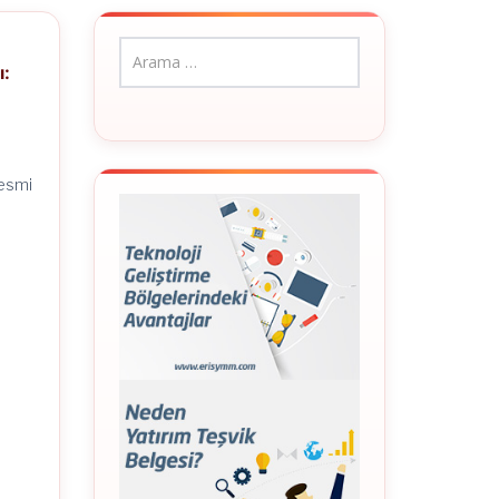
ı:
Resmi