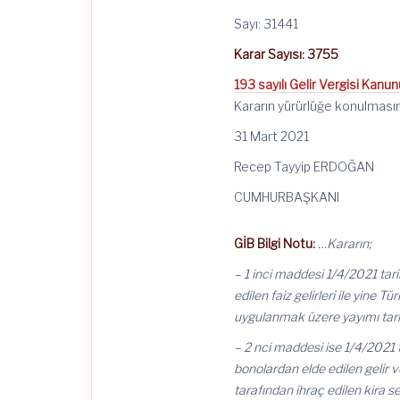
(Karar
Sayısı:
Sayı: 31441
3755)
için
Karar Sayısı: 3755
193 sayılı Gelir Vergisi Kanu
Kararın yürürlüğe konulmasın
31 Mart 2021
Recep Tayyip ERDOĞAN
CUMHURBAŞKANI
GİB Bilgi Notu:
…Kararın;
– 1 inci maddesi 1/4/2021 tar
edilen faiz gelirleri ile yine 
uygulanmak üzere yayımı tari
– 2 nci maddesi ise 1/4/2021 t
bonolardan elde edilen gelir v
tarafından ihraç edilen kira se