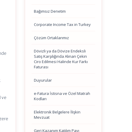
Bağımsız Denetim
Corporate Income Tax in Turkey
Çözüm Ortaklarımız
Dövizli ya da Dövize Endeksli
inde
Satış Karşılığında Alınan Çekin
Ciro Edilmesi Halinde Kur Farkı
Faturası
Duyurular
k
e-Fatura İstisna ve Özel Matrah
l ve
Kodları
Elektronik Belgelere İlişkin
Mevzuat
üzere
Geri Kazanım Katılım Payı