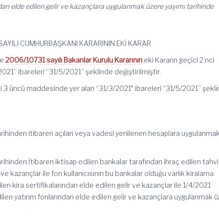
ından elde edilen gelir ve kazançlara uygulanmak üzere yayımı tarihinde
5 SAYILI CUMHURBAŞKANI KARARININ EKİ KARAR
ve
2006/10731 sayılı Bakanlar Kurulu Kararının
eki Kararın geçici 2 nci
21” ibareleri “31/5/2021” şeklinde değiştirilmiştir.
ci 3 üncü maddesinde yer alan “31/3/2021″ ibareleri “31/5/2021” şekl
tarihinden itibaren açılan veya vadesi yenilenen hesaplara uygulanma
rihinden İtibaren iktisap edilen bankalar tarafından ihraç edilen tahvi
ve kazançlar ile fon kullanıcısının bu bankalar olduğu varlık kiralama
ilen kira sertifikalarından elde edilen gelir ve kazançlar ile 1/4/2021
edilen yatırım fonlarından elde edilen gelir ve kazançlara uygulanmak 