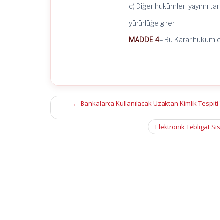
c) Diğer hükümleri yayımı tar
yürürlüğe girer.
MADDE 4
– Bu Karar hükümler
Post
←
Bankalarca Kullanılacak Uzaktan Kimlik Tespiti 
navigation
Elektronik Tebligat Sis