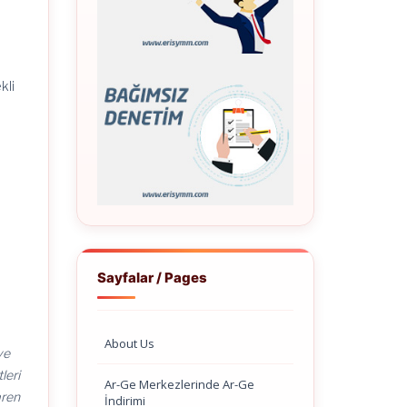
kli
Sayfalar / Pages
About Us
ve
leri
Ar-Ge Merkezlerinde Ar-Ge
aren
İndirimi