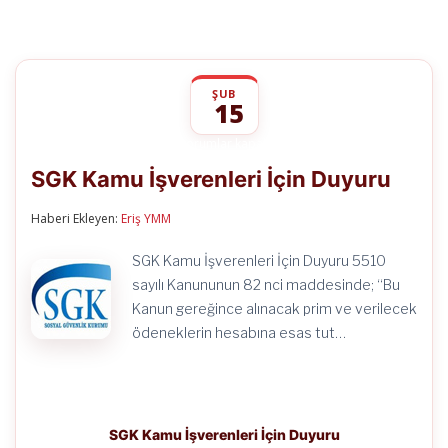
ŞUB
15
SGK
yorumlar kapalı
Kamu
SGK Kamu İşverenleri İçin Duyuru
İşverenleri
İçin
Duyuru
Haberi Ekleyen:
Eriş YMM
için
SGK Kamu İşverenleri İçin Duyuru 5510
sayılı Kanununun 82 nci maddesinde; “Bu
Kanun gereğince alınacak prim ve verilecek
ödeneklerin hesabına esas tut…
SGK Kamu İşverenleri İçin Duyuru