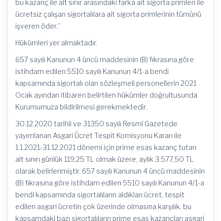
bu kazanç ile alt sınır arasındaki farka ait sigorta primleri ile
ücretsiz çalışan sigortalılara ait sigorta primlerinin tümünü
işveren öder.”
Hükümleri yer almaktadır.
657 sayılı Kanunun 4 üncü maddesinin (B) fıkrasına göre
istihdam edilen 5510 sayılı Kanunun 4/1-a bendi
kapsamında sigortalı olan sözleşmeli personellerin 2021
Ocak ayından itibaren belirtilen hükümler doğrultusunda
Kurumumuza bildirilmesi gerekmektedir.
30.12.2020 tarihli ve 31350 sayılı Resmî Gazetede
yayımlanan Asgari Ücret Tespit Komisyonu Kararı ile
1.1.2021-31.12.2021 dönemi için prime esas kazanç tutarı
alt sınırı günlük 119,25 TL olmak üzere, aylık 3.577,50 TL
olarak belirlenmiştir. 657 sayılı Kanunun 4 üncü maddesinin
(B) fıkrasına göre istihdam edilen 5510 sayılı Kanunun 4/1-a
bendi kapsamında sigortalıların aldıkları ücret, tespit
edilen asgari ücretin çok üzerinde olmasına karşılık, bu
kapsamdaki bazı sigortalıların prime esas kazançları asgari