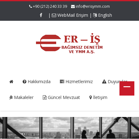
+90 (212) 240 33 39
info@erisymm.com
|
WebMail Erişim
|
English
Hakkımızda
Hizmetlerimiz
Duyurular
Makaleler
Güncel Mevzuat
İletişim