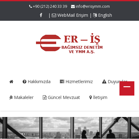
+90 (212) 240 33 39
info@erisymm.com
|
WebMail Erişim
|
English
Hakkımızda
Hizmetlerimiz
Duyurular
Makaleler
Güncel Mevzuat
İletişim