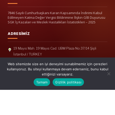
7846 Sayılı Cumhurbaşkanı Kararı Kapsamında İndirimi Kabul
Edilmeyen Katma Değer Vergisi Bildirimine İlişkin GİB Duyurusu
SGK İş Kazaları ve Meslek Hastalıkları İstatistikleri – 2025
ADRESIMIZ
19 Mayıs Mah. 19 Mayıs Cad. UBM Plaza No:37/14 Şişli
İstanbul / TURKEY
Telefon: +90(212) 240 33 39
Web sitemizde size en iyi deneyimi sunabilmemiz için çerezleri
Telefon: +90(212) 248 19 36
kullanıyoruz. Bu siteyi kullanmaya devam ederseniz, bunu kabul
ettiğinizi varsayarız.
info@erisymm.com
Tamam
Gizlilik politikası
PRATIK MENÜ
Ana Sayfa
Hakkımızda