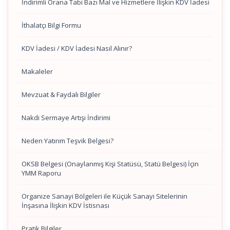
İndirimli Orana Tabi Bazı Mal ve Hizmetlere İlişkin KDV İadesi
İthalatçı Bilgi Formu
KDV İadesi / KDV İadesi Nasıl Alınır?
Makaleler
Mevzuat & Faydalı Bilgiler
Nakdi Sermaye Artışı İndirimi
Neden Yatırım Teşvik Belgesi?
OKSB Belgesi (Onaylanmış Kişi Statüsü, Statü Belgesi) İçin
YMM Raporu
Organize Sanayi Bölgeleri ile Küçük Sanayi Sitelerinin
İnşasına İlişkin KDV İstisnası
Pratik Bilgiler