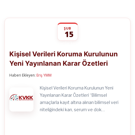
ŞUB
15
Kişisel
yorumlar kapalı
Verileri
Kişisel Verileri Koruma Kurulunun
Koruma
Kurulunun
Yeni Yayınlanan Karar Özetleri
Yeni
Yayınlanan
Karar
Haberi Ekleyen:
Eriş YMM
Özetleri
için
Kişisel Verileri Koruma Kurulunun Yeni
Yayınlanan Karar Özetleri “Bilimsel
amaçlarla kayıt altına alınan bilimsel veri
niteliğindeki kan, serum ve dok…