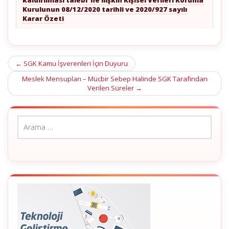
kaldırılması talebi”ne ilişkin Kişisel Verileri Koruma
Kurulunun 08/12/2020 tarihli ve 2020/927 sayılı
Karar Özeti
Post
←
SGK Kamu İşverenleri İçin Duyuru
navigation
Meslek Mensupları – Mücbir Sebep Halinde SGK Tarafından
Verilen Süreler
→