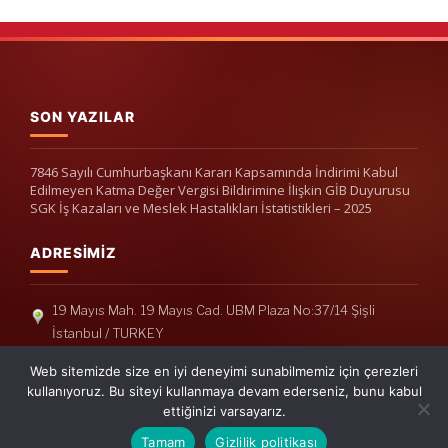
SON YAZILAR
7846 Sayılı Cumhurbaşkanı Kararı Kapsamında İndirimi Kabul
Edilmeyen Katma Değer Vergisi Bildirimine İlişkin GİB Duyurusu
SGK İş Kazaları ve Meslek Hastalıkları İstatistikleri – 2025
ADRESIMIZ
19 Mayıs Mah. 19 Mayıs Cad. UBM Plaza No:37/14 Şişli
İstanbul / TURKEY
Telefon: +90(212) 240 33 39
Web sitemizde size en iyi deneyimi sunabilmemiz için çerezleri
Telefon: +90(212) 248 19 36
kullanıyoruz. Bu siteyi kullanmaya devam ederseniz, bunu kabul
ettiğinizi varsayarız.
info@erisymm.com
Tamam
Gizlilik politikası