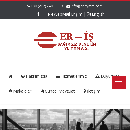
+90 (212) 240 33 39
info@erisymm.com
|
WebMail Erişim
|
English
Hakkımızda
Hizmetlerimiz
Duyurular
Makaleler
Güncel Mevzuat
İletişim