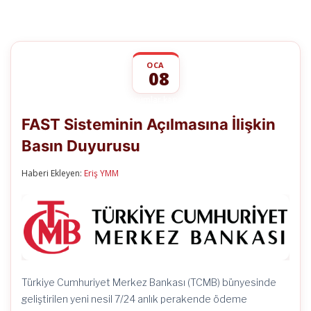
OCA
08
FAST
yorumlar kapalı
Sisteminin
FAST Sisteminin Açılmasına İlişkin
Açılmasına
İlişkin
Basın Duyurusu
Basın
Duyurusu
için
Haberi Ekleyen:
Eriş YMM
Türkiye Cumhuriyet Merkez Bankası (TCMB) bünyesinde
geliştirilen yeni nesil 7/24 anlık perakende ödeme