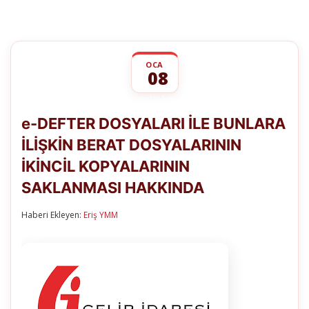
OCA
08
e-
yorumlar kapalı
DEFTER
e-DEFTER DOSYALARI İLE BUNLARA
DOSYALARI
İLE
İLİŞKİN BERAT DOSYALARININ
BUNLARA
İLİŞKİN
İKİNCİL KOPYALARININ
BERAT
DOSYALARININ
SAKLANMASI HAKKINDA
İKİNCİL
KOPYALARININ
Haberi Ekleyen:
Eriş YMM
SAKLANMASI
HAKKINDA
için