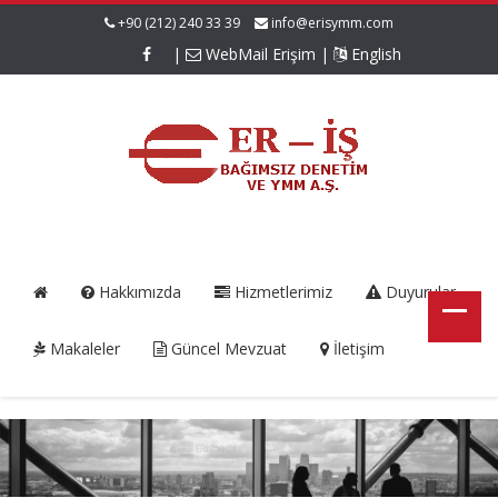
+90 (212) 240 33 39
info@erisymm.com
|
WebMail Erişim
|
English
Hakkımızda
Hizmetlerimiz
Duyurular
Makaleler
Güncel Mevzuat
İletişim