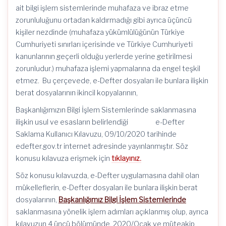
ait bilgi işlem sistemlerinde muhafaza ve ibraz etme
zorunluluğunu ortadan kaldırmadığı gibi ayrıca üçüncü
kişiler nezdinde (muhafaza yükümlülüğünün Türkiye
Cumhuriyeti sınırları içerisinde ve Türkiye Cumhuriyeti
kanunlarının geçerli olduğu yerlerde yerine getirilmesi
zorunludur.) muhafaza işlemi yapmalarına da engel teşkil
etmez. Bu çerçevede, e-Defter dosyaları ile bunlara ilişkin
berat dosyalarının ikincil kopyalarının,
Başkanlığımızın Bilgi İşlem Sistemlerinde saklanmasına
ilişkin usul ve esasların belirlendiği e-Defter
Saklama Kullanıcı Kılavuzu, 09/10/2020 tarihinde
edefter.gov.tr internet adresinde yayınlanmıştır. Söz
konusu kılavuza erişmek için
tıklayınız.
Söz konusu kılavuzda, e-Defter uygulamasına dahil olan
mükelleflerin, e-Defter dosyaları ile bunlara ilişkin berat
dosyalarının,
Başkanlığımız Bilgi İşlem Sistemlerinde
saklanmasına yönelik işlem adımları açıklanmış olup, ayrıca
kılavuzun 4 üncü bölümünde, 2020/Ocak ve müteakip