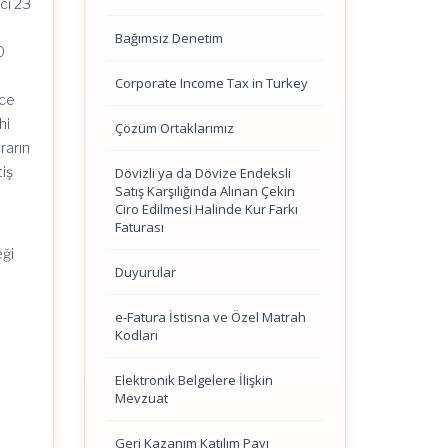
ci 23
Bağımsız Denetim
0
Corporate Income Tax in Turkey
nce
hi
Çözüm Ortaklarımız
rarın
tiş
Dövizli ya da Dövize Endeksli
Satış Karşılığında Alınan Çekin
Ciro Edilmesi Halinde Kur Farkı
Faturası
eği
Duyurular
e-Fatura İstisna ve Özel Matrah
Kodları
Elektronik Belgelere İlişkin
Mevzuat
Geri Kazanım Katılım Payı