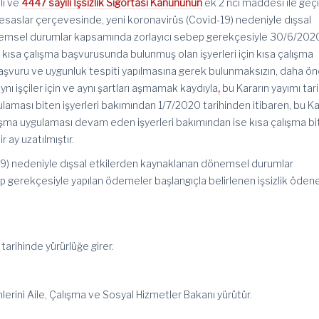
li ve
4447 sayılı İşsizlik Sigortası Kanununun
ek 2 nci maddesi ile geçi
esaslar çerçevesinde, yeni koronavirüs (Covid-19) nedeniyle dışsal
emsel durumlar kapsamında zorlayıcı sebep gerekçesiyle 30/6/202
l) kısa çalışma başvurusunda bulunmuş olan işyerleri için kısa çalışma
başvuru ve uygunluk tespiti yapılmasına gerek bulunmaksızın, daha ö
nı işçiler için ve aynı şartları aşmamak kaydıyla
,
bu Kararın yayımı tari
aması biten işyerleri bakımından 1/7/2020 tarihinden itibaren, bu Ka
lışma uygulaması devam eden işyerleri bakımından ise kısa çalışma bi
 ay uzatılmıştır.
-19) nedeniyle dışsal etkilerden kaynaklanan dönemsel durumlar
 gerekçesiyle yapılan ödemeler başlangıçla belirlenen işsizlik öden
tarihinde yürürlüğe girer.
erini Aile, Çalışma ve Sosyal Hizmetler Bakanı yürütür.