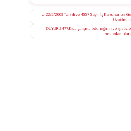
Post
←
22/5/2003 Tarihli ve 4857 Sayılı İş Kanununun Geçi
Uzatılması
navigation
DUYURU 477:Kısa çalışma ödeneğinin ve iş sözleşm
hesaplamaların