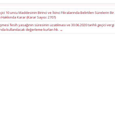
ci 10 uncu Maddesinin Birinci ve İkinci Fıkralarında Belirtilen Sürelerin Bir
 Hakkında Karar (Karar Sayısı: 2707)
esi fesih yasağının süresinin uzatılması ve 30.06.2020 tarihli geçici vergi
da kullanılacak değerleme kurları hk.
→