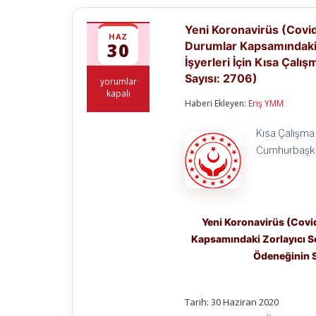
Yeni Koronavirüs (Covi
HAZ
30
Durumlar Kapsamındaki 
İşyerleri İçin Kısa Çal
Sayısı: 2706)
Yeni
yorumlar
Koronavirüs
kapalı
Haberi Ekleyen:
Eriş YMM
(Covid-
19)
Nedeniyle
Kısa Çalışma
Dışsal
Cumhurbaşkan
Etkilerden
Kaynaklanan
Dönemsel
Durumlar
Kapsamındaki
Zorlayıcı
Yeni Koronavirüs (Covi
Sebep
Gerekçesiyle
Kapsamındaki Zorlayıcı Se
Kısa
Ödeneğinin S
Çalışma
Uygulanan
İşyerleri
İçin
Tarih: 30 Haziran 2020
Kısa