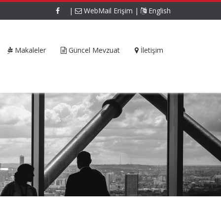
|
WebMail Erişim
|
English
Makaleler
Güncel Mevzuat
İletişim