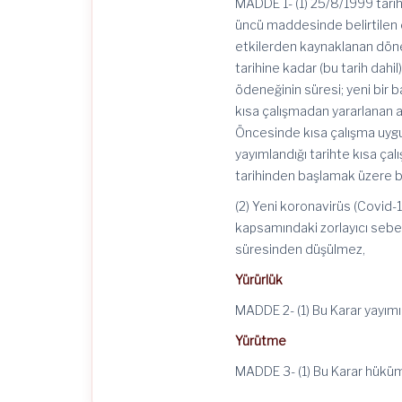
MADDE 1- (1) 25/8/1999 tarih
üncü maddesinde belirtilen 
etkilerden kaynaklanan dön
tarihine kadar (bu tarih dahi
ödeneğinin süresi; yeni bir 
kısa çalışmadan yararlanan ay
Öncesinde kısa çalışma uygul
yayımlandığı tarihte kısa ça
tarihinden başlamak üzere bir
(2) Yeni koronavirüs (Covid
kapsamındaki zorlayıcı sebep
süresinden düşülmez,
Yürürlük
MADDE 2- (1) Bu Karar yayımı 
Yürütme
MADDE 3- (1) Bu Karar hüküml