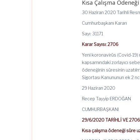
Kısa Çalışma Ödeneği
Çalışma
Ödeneğinin
30 Haziran 2020 Tarihli Res
Süresinin
Uzatılması
Cumhurbaşkanı Kararı
Hakkında
Karar
Sayı: 31171
(Karar
Sayısı:
Karar Sayısı: 2706
2706)
için
Yeni koronavirüs (Covid-19)
kapsamındaki zorlayıcı sebep
ödeneğinin süresinin uzatılma
Sigortası Kanununun ek 2 nci
29 Haziran 2020
Recep Tayyip ERDOĞAN
CUMHURBAŞKANI
29/6/2020 TARİHLİ VE 270
Kısa çalışma ödeneği süre u