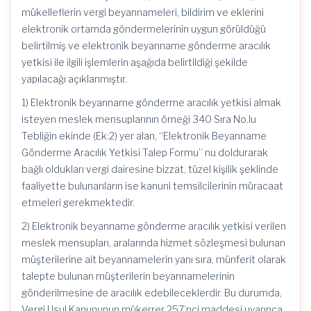
mükelleflerin vergi beyannameleri, bildirim ve eklerini
elektronik ortamda göndermelerinin uygun görüldüğü
belirtilmiş ve elektronik beyanname gönderme aracılık
yetkisi ile ilgili işlemlerin aşağıda belirtildiği şekilde
yapılacağı açıklanmıştır.
1) Elektronik beyanname gönderme aracılık yetkisi almak
isteyen meslek mensuplarının örneği 340 Sıra No.lu
Tebliğin ekinde (Ek:2) yer alan, “Elektronik Beyanname
Gönderme Aracılık Yetkisi Talep Formu” nu doldurarak
bağlı oldukları vergi dairesine bizzat, tüzel kişilik şeklinde
faaliyette bulunanların ise kanuni temsilcilerinin müracaat
etmeleri gerekmektedir.
2) Elektronik beyanname gönderme aracılık yetkisi verilen
meslek mensupları, aralarında hizmet sözleşmesi bulunan
müşterilerine ait beyannamelerin yanı sıra, münferit olarak
talepte bulunan müşterilerin beyannamelerinin
gönderilmesine de aracılık edebileceklerdir. Bu durumda,
Vergi Usul Kanununun mükerrer 257’nci maddesi uyarınca,