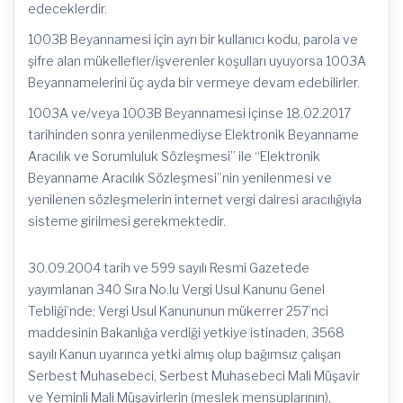
edeceklerdir.
1003B Beyannamesi için ayrı bir kullanıcı kodu, parola ve
şifre alan mükellefler/işverenler koşulları uyuyorsa 1003A
Beyannamelerini üç ayda bir vermeye devam edebilirler.
1003A ve/veya 1003B Beyannamesi içinse 18.02.2017
tarihinden sonra yenilenmediyse Elektronik Beyanname
Aracılık ve Sorumluluk Sözleşmesi” ile “Elektronik
Beyanname Aracılık Sözleşmesi”nin yenilenmesi ve
yenilenen sözleşmelerin internet vergi dairesi aracılığıyla
sisteme girilmesi gerekmektedir.
30.09.2004 tarih ve 599 sayılı Resmi Gazetede
yayımlanan 340 Sıra No.lu Vergi Usul Kanunu Genel
Tebliği’nde; Vergi Usul Kanununun mükerrer 257’nci
maddesinin Bakanlığa verdiği yetkiye istinaden, 3568
sayılı Kanun uyarınca yetki almış olup bağımsız çalışan
Serbest Muhasebeci, Serbest Muhasebeci Mali Müşavir
ve Yeminli Mali Müşavirlerin (meslek mensuplarının),