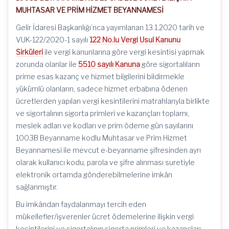
MUHTASAR VE PRİM HİZMET BEYANNAMESİ
Gelir İdaresi Başkanlığı’nca yayımlanan 13.1.2020 tarih ve
VUK-122/2020-1 sayılı
122 No.lu Vergi Usul Kanunu
Sirküleri
ile vergi kanunlarına göre vergi kesintisi yapmak
zorunda olanlar ile
5510 sayılı Kanuna
göre sigortalıların
prime esas kazanç ve hizmet bilgilerini bildirmekle
yükümlü olanların, sadece hizmet erbabına ödenen
ücretlerden yapılan vergi kesintilerini matrahlarıyla birlikte
ve sigortalının sigorta primleri ve kazançları toplamı,
meslek adları ve kodları ve prim ödeme gün sayılarını
1003B Beyanname kodlu Muhtasar ve Prim Hizmet
Beyannamesi ile mevcut e-beyanname şifresinden ayrı
olarak kullanıcı kodu, parola ve şifre alınması suretiyle
elektronik ortamda gönderebilmelerine imkân
sağlanmıştır.
Bu imkândan faydalanmayı tercih eden
mükellefler/işverenler ücret ödemelerine ilişkin vergi
kesintilerini ve sigortalının sigorta primleri ve kazançları