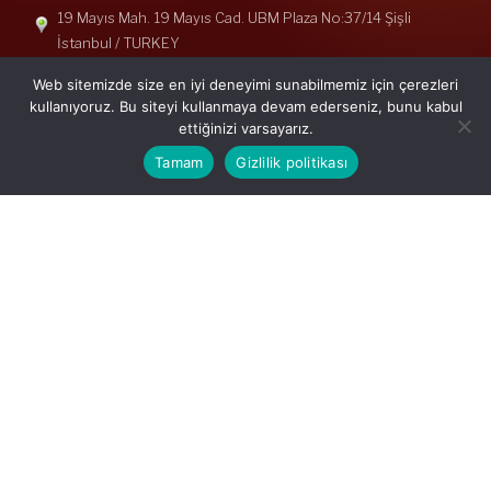
19 Mayıs Mah. 19 Mayıs Cad. UBM Plaza No:37/14 Şişli
İstanbul / TURKEY
Telefon: +90(212) 240 33 39
Web sitemizde size en iyi deneyimi sunabilmemiz için çerezleri
Telefon: +90(212) 248 19 36
kullanıyoruz. Bu siteyi kullanmaya devam ederseniz, bunu kabul
ettiğinizi varsayarız.
info@erisymm.com
Tamam
Gizlilik politikası
PRATIK MENÜ
Ana Sayfa
Hakkımızda
Hizmetlerimiz
Güncel Mevzuat
İletişim
Mevzuat: Alomaliye.com
|
ABACIPARK
Web Hosting