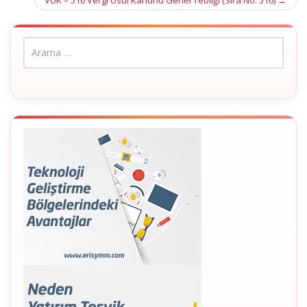
VUK – 516 Vergi Usul Kanunu Genel Tebliği (Sıra No: 516)
→