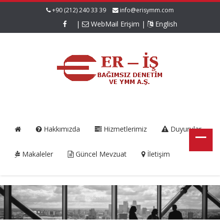
+90 (212) 240 33 39
info@erisymm.com
|
WebMail Erişim
|
English
Hakkımızda
Hizmetlerimiz
Duyurular
Makaleler
Güncel Mevzuat
İletişim