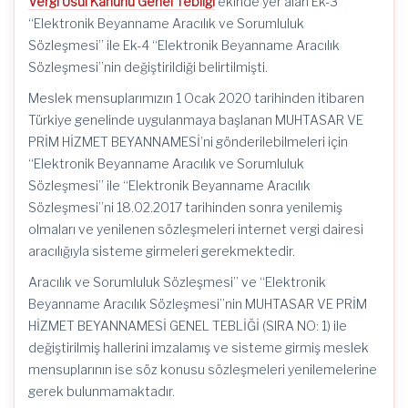
Vergi Usul Kanunu Genel Tebliği
ekinde yer alan Ek-3
“Elektronik Beyanname Aracılık ve Sorumluluk
Sözleşmesi” ile Ek-4 “Elektronik Beyanname Aracılık
Sözleşmesi”nin değiştirildiği belirtilmişti.
Meslek mensuplarımızın 1 Ocak 2020 tarihinden itibaren
Türkiye genelinde uygulanmaya başlanan MUHTASAR VE
PRİM HİZMET BEYANNAMESİ’ni gönderilebilmeleri için
“Elektronik Beyanname Aracılık ve Sorumluluk
Sözleşmesi” ile “Elektronik Beyanname Aracılık
Sözleşmesi”ni 18.02.2017 tarihinden sonra yenilemiş
olmaları ve yenilenen sözleşmeleri internet vergi dairesi
aracılığıyla sisteme girmeleri gerekmektedir.
Aracılık ve Sorumluluk Sözleşmesi” ve “Elektronik
Beyanname Aracılık Sözleşmesi”nin MUHTASAR VE PRİM
HİZMET BEYANNAMESİ GENEL TEBLİĞİ (SIRA NO: 1) ile
değiştirilmiş hallerini imzalamış ve sisteme girmiş meslek
mensuplarının ise söz konusu sözleşmeleri yenilemelerine
gerek bulunmamaktadır.