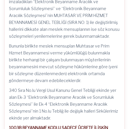
imzaladıkları “Elektronik Beyanname Aracılık ve
Sorumluluk Sözleşmesi” ve “Elektronik Beyanname
Aracılık Sözleşmesi”nin MUHTASAR VE PRİM HİZMET
BEYANNAMESİ GENEL TEBLİĞİ (SIRA NO: 1) ile değiştirilmiş
hallerini dikkate alan meslek mensuplarının ise söz konusu
sözleşmeleri yenilemelerine gerek bulunmamaktadır.
Bununla birlikte meslek mensupları Muhtasar ve Prim
Hizmet Beyannamesi verme yükümlülüğü bulunmakla
birlikte herhangi bir çalışanı bulunmayan müşterilerinin
beyannamesini mevcut sözleşme hükümlerine göre (yeni
bir sözleşme düzenlenmeden) elektronik ortamda
göndermeye devam edebileceklerdir.
340 Sıra No.lu Vergi Usul Kanunu Genel Tebliği ekinde yer
alan Ek-3 “Elektronik Beyanname Aracılık ve Sorumluluk
Sözleşmesi” ile Ek-4 “Elektronik Beyanname Aracılık
Sözleşmesi”nin 1 No.lu Tebliğ ile değişik halleri Sirkülerimiz
ekinde yer almaktadır.
1003B BEYANNAME KODLU SADECE ÜCRETE İLİŞKİN