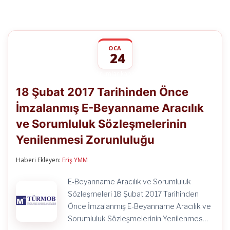
OCA
24
18
yorumlar kapalı
Şubat
18 Şubat 2017 Tarihinden Önce
2017
Tarihinden
İmzalanmış E-Beyanname Aracılık
Önce
İmzalanmış
ve Sorumluluk Sözleşmelerinin
E-
Beyanname
Yenilenmesi Zorunluluğu
Aracılık
ve
Haberi Ekleyen:
Eriş YMM
Sorumluluk
Sözleşmelerinin
Yenilenmesi
E-Beyanname Aracılık ve Sorumluluk
Zorunluluğu
Sözleşmeleri 18 Şubat 2017 Tarihinden
için
Önce İmzalanmış E-Beyanname Aracılık ve
Sorumluluk Sözleşmelerinin Yenilenmes…