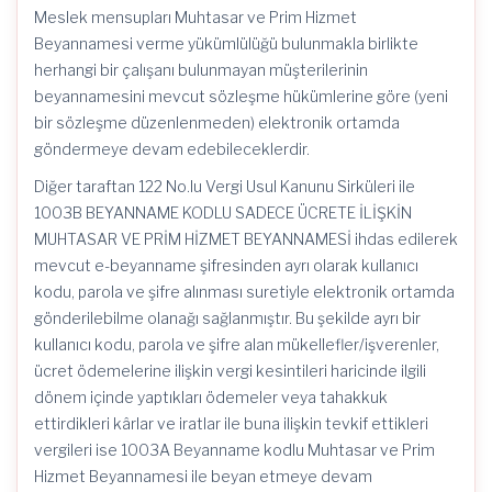
Meslek mensupları Muhtasar ve Prim Hizmet
Beyannamesi verme yükümlülüğü bulunmakla birlikte
herhangi bir çalışanı bulunmayan müşterilerinin
beyannamesini mevcut sözleşme hükümlerine göre (yeni
bir sözleşme düzenlenmeden) elektronik ortamda
göndermeye devam edebileceklerdir.
Diğer taraftan 122 No.lu Vergi Usul Kanunu Sirküleri ile
1003B BEYANNAME KODLU SADECE ÜCRETE İLİŞKİN
MUHTASAR VE PRİM HİZMET BEYANNAMESİ ihdas edilerek
mevcut e-beyanname şifresinden ayrı olarak kullanıcı
kodu, parola ve şifre alınması suretiyle elektronik ortamda
gönderilebilme olanağı sağlanmıştır. Bu şekilde ayrı bir
kullanıcı kodu, parola ve şifre alan mükellefler/işverenler,
ücret ödemelerine ilişkin vergi kesintileri haricinde ilgili
dönem içinde yaptıkları ödemeler veya tahakkuk
ettirdikleri kârlar ve iratlar ile buna ilişkin tevkif ettikleri
vergileri ise 1003A Beyanname kodlu Muhtasar ve Prim
Hizmet Beyannamesi ile beyan etmeye devam