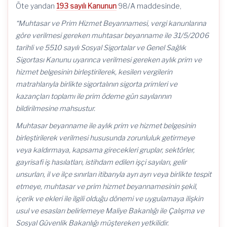
Öte yandan
193 sayılı Kanunun
98/A maddesinde,
“Muhtasar ve Prim Hizmet Beyannamesi, vergi kanunlarına
göre verilmesi gereken muhtasar beyanname ile 31/5/2006
tarihli ve 5510 sayılı Sosyal Sigortalar ve Genel Sağlık
Sigortası Kanunu uyarınca verilmesi gereken aylık prim ve
hizmet belgesinin birleştirilerek, kesilen vergilerin
matrahlarıyla birlikte sigortalının sigorta primleri ve
kazançları toplamı ile prim ödeme gün sayılarının
bildirilmesine mahsustur.
Muhtasar beyanname ile aylık prim ve hizmet belgesinin
birleştirilerek verilmesi hususunda zorunluluk getirmeye
veya kaldırmaya, kapsama girecekleri gruplar, sektörler,
gayrisafi iş hasılatları, istihdam edilen işçi sayıları, gelir
unsurları, il ve ilçe sınırları itibarıyla ayrı ayrı veya birlikte tespit
etmeye, muhtasar ve prim hizmet beyannamesinin şekil,
içerik ve ekleri ile ilgili olduğu dönemi ve uygulamaya ilişkin
usul ve esasları belirlemeye Maliye Bakanlığı ile Çalışma ve
Sosyal Güvenlik Bakanlığı müştereken yetkilidir.