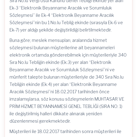
Sıra No.lu Vergi Usul Kanunu Genel Tebliği ekinde yer alan
Ek-3 “Elektronik Beyanname Aracılık ve Sorumluluk
Sözleşmesi” ile Ek-4 “Elektronik Beyanname Aracılık
Sözleşmesi”nin bu 1 No.lu Tebliğ ekinde (sırasıyla Ek-6 ve
Ek-7) yer aldığı şekilde değiştirildiği belirtilmektedir.
Buna göre; meslek mensupları, aralarında hizmet
sözleşmesi bulunan müşterilerine ait beyannameleri
elektronik ortamda gönderebilmek için müşterileriyle 340
Sıra No.lu Tebliğin ekinde (Ek:3) yer alan “Elektronik
Beyanname Aracılık ve Sorumluluk Sözleşmesi”ni ve
münferit talepte bulunan müşterileriyle de 340 Sıra No.lu
Tebliğin ekinde (Ek:4) yer alan “Elektronik Beyanname
Aracılık Sözleşmesi”ni 18.02.2017 tarihinden önce
imzalamışlarsa, söz konusu sözleşmelerin MUHTASAR VE
PRİM HİZMET BEYANNAMESİ GENEL TEBLİĞİ (SIRA NO: 1)
ile değiştirilmiş halleri dikkate alınarak yeniden
düzenlenmesi gerekmektedir.
Müşterileri ile 18.02.2017 tarihinden sonra müşterileri ile