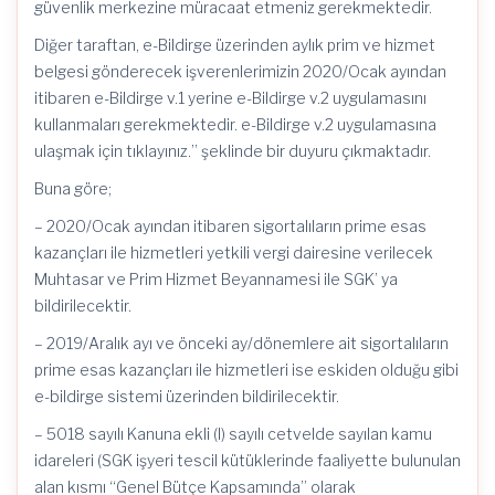
güvenlik merkezine müracaat etmeniz gerekmektedir.
Diğer taraftan, e-Bildirge üzerinden aylık prim ve hizmet
belgesi gönderecek işverenlerimizin 2020/Ocak ayından
itibaren e-Bildirge v.1 yerine e-Bildirge v.2 uygulamasını
kullanmaları gerekmektedir. e-Bildirge v.2 uygulamasına
ulaşmak için tıklayınız.” şeklinde bir duyuru çıkmaktadır.
Buna göre;
– 2020/Ocak ayından itibaren sigortalıların prime esas
kazançları ile hizmetleri yetkili vergi dairesine verilecek
Muhtasar ve Prim Hizmet Beyannamesi ile SGK’ ya
bildirilecektir.
– 2019/Aralık ayı ve önceki ay/dönemlere ait sigortalıların
prime esas kazançları ile hizmetleri ise eskiden olduğu gibi
e-bildirge sistemi üzerinden bildirilecektir.
– 5018 sayılı Kanuna ekli (I) sayılı cetvelde sayılan kamu
idareleri (SGK işyeri tescil kütüklerinde faaliyette bulunulan
alan kısmı “Genel Bütçe Kapsamında” olarak