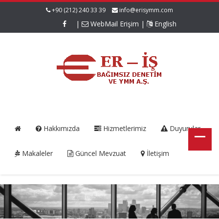
+90 (212) 240 33 39
info@erisymm.com
|
WebMail Erişim
|
English
Hakkımızda
Hizmetlerimiz
Duyurular
Makaleler
Güncel Mevzuat
İletişim