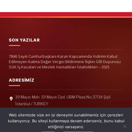
SON YAZILAR
7846 Sayılı Cumhurbaşkanı Kararı Kapsamında İndirimi Kabul
Edilmeyen Katma Değer Vergisi Bildirimine İlişkin GİB Duyurusu
SGK İş Kazaları ve Meslek Hastalıkları İstatistikleri – 2025
ADRESIMIZ
19 Mayıs Mah. 19 Mayıs Cad. UBM Plaza No:37/14 Şişli
İstanbul / TURKEY
Telefon: +90(212) 240 33 39
Web sitemizde size en iyi deneyimi sunabilmemiz için çerezleri
Telefon: +90(212) 248 19 36
kullanıyoruz. Bu siteyi kullanmaya devam ederseniz, bunu kabul
ettiğinizi varsayarız.
info@erisymm.com