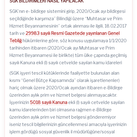
SGK BİLDİRİMLERİ NASIL YAPILACAK
SGK’nın e- bildirge sistemini girip, 2020/Ocak ayı bildirgesi
seçildiğinde karşımıza” Bilindiği üzere “Muhtasar ve Prim
Hizmet Beyannamesinin” ortak alınması ile ilgili, 18.02.2017
tarih ve
29983 sayılı Resmi Gazetede yayınlanan Genel
Tebliğ
hükümlerine göre, söz konusu uygulamaya 1/1/2020
tarihinden itibaren (2020/Ocak ayı Muhtasar ve Prim
Hizmet Beyannamesi ile birlikte) tüm ülke çapında geçilmiş
sayılı Kanuna ekli (I) sayılı cetvelde sayılan kamu idareleri
(SGK işyeri tescil kütüklerinde faaliyette bulunulan alan
kısmı “Genel Bütçe Kapsamında” olarak işaretlenenler)
hariç olmak üzere 2020/Ocak ayından itibaren e-Bildirge
üzerinden aylık prim ve hizmet belgesi alınmayacaktır.
İşyerinizin
5018 sayılı Kanuna
ekli (I) sayılı cetvelde sayılan
kamu idarelerinden biri olmasına rağmen e-Bildirge
üzerinden aylık prim ve hizmet belgesi gönderemiyor
iseniz tescil bilgilerinizin güncellenmesi amacıyla işyerinizin
işlem gördüğü sosyal güvenlik il müdürlüğüne/sosyal