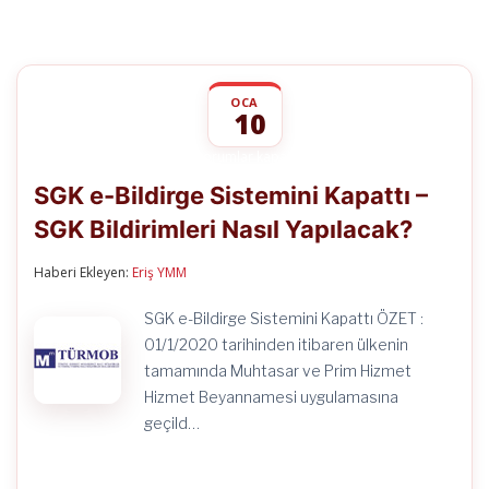
OCA
10
SGK
yorumlar kapalı
e-
SGK e-Bildirge Sistemini Kapattı –
Bildirge
Sistemini
SGK Bildirimleri Nasıl Yapılacak?
Kapattı
–
SGK
Haberi Ekleyen:
Eriş YMM
Bildirimleri
Nasıl
SGK e-Bildirge Sistemini Kapattı ÖZET :
Yapılacak?
için
01/1/2020 tarihinden itibaren ülkenin
tamamında Muhtasar ve Prim Hizmet
Hizmet Beyannamesi uygulamasına
geçild…