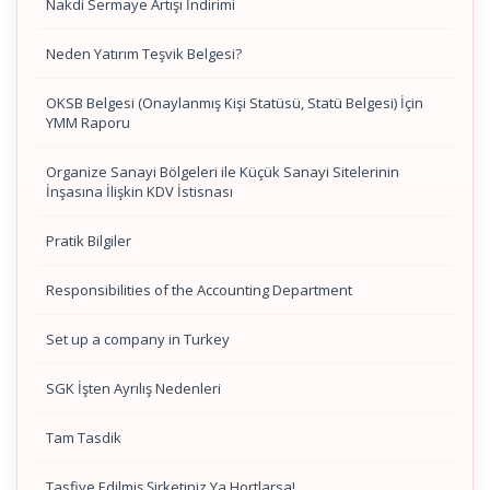
Nakdi Sermaye Artışı İndirimi
Neden Yatırım Teşvik Belgesi?
OKSB Belgesi (Onaylanmış Kişi Statüsü, Statü Belgesi) İçin
YMM Raporu
Organize Sanayi Bölgeleri ile Küçük Sanayi Sitelerinin
İnşasına İlişkin KDV İstisnası
Pratik Bilgiler
Responsibilities of the Accounting Department
Set up a company in Turkey
SGK İşten Ayrılış Nedenleri
Tam Tasdik
Tasfiye Edilmiş Şirketiniz Ya Hortlarsa!