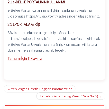
2.1.e-BELGE PORTALININ KULLANIMI
e-Belge Portalı kullanımına ilişkin hazırlanan uygulama
videomuza https://tv.gib.gov.tr/ adresinden ulaşabilirsiniz.
2.1.1.PORTALA GİRİŞ
Söz konusu ekrana ulaşmak için öncelikle
https://ebelge.gib.gov.tr/anasayfa.html sayfasına girilerek
e-Belge Portal Uygulamalarına Giriş kısmından ilgili fatura
düzenleme sayfasına ulaşılabilecektir.
Tamamı İçin Tıklayınız
Post
←
Yeni Asgari Ücretle Değişen Parametreler
navigation
Tahsilat Genel Tebliği (Seri: C Sıra No: 5)
→