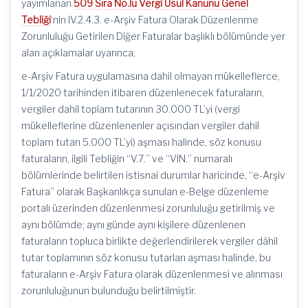
yayımlanan
509 Sıra No.lu Vergi Usul Kanunu Genel
Tebliği
‘nin IV.2.4.3. e-Arşiv Fatura Olarak Düzenlenme
Zorunluluğu Getirilen Diğer Faturalar başlıklı bölümünde yer
alan açıklamalar uyarınca;
e-Arşiv Fatura uygulamasına dahil olmayan mükelleflerce,
1/1/2020 tarihinden itibaren düzenlenecek faturaların,
vergiler dahil toplam tutarının 30.000 TL’yi (vergi
mükelleflerine düzenlenenler açısından vergiler dahil
toplam tutarı 5.000 TL’yi) aşması halinde, söz konusu
faturaların, ilgili Tebliğin “V.7.” ve “VIN.” numaralı
bölümlerinde belirtilen istisnai durumlar haricinde, “e-Arşiv
Fatura” olarak Başkanlıkça sunulan e-Belge düzenleme
portalı üzerinden düzenlenmesi zorunluluğu getirilmiş ve
aynı bölümde; aynı günde aynı kişilere düzenlenen
faturaların topluca birlikte değerlendirilerek vergiler dâhil
tutar toplamının söz konusu tutarları aşması halinde, bu
faturaların e-Arşiv Fatura olarak düzenlenmesi ve alınması
zorunluluğunun bulunduğu belirtilmiştir.