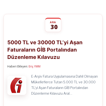
ARA
30
5000
yorumlar kapalı
TL
5000 TL ve 30000 TL’yi Aşan
ve
30000
Faturaların GİB Portalından
TL’yi
Aşan
Düzenleme Kılavuzu
Faturaların
GİB
Portalından
Haberi Ekleyen:
Eriş YMM
Düzenleme
Kılavuzu
E-Arşiv Fatura Uygulamasına Dahil Olmayan
için
Mükelleflerce Tutarı 5.000 TL ve 30.000
TL’yi Aşan Faturaların GİB Portalından
Düzenleme Kılavuzu Aral…