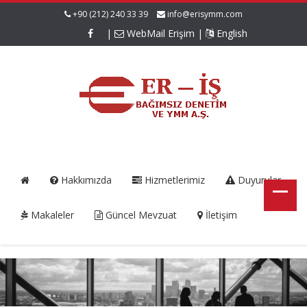
+90 (212) 240 33 39
info@erisymm.com
|
WebMail Erişim
|
English
Hakkımızda
Hizmetlerimiz
Duyurular
Makaleler
Güncel Mevzuat
İletişim