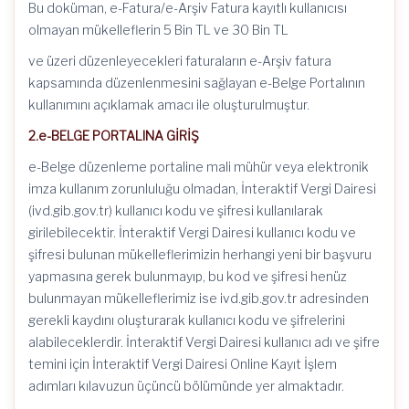
Bu doküman, e-Fatura/e-Arşiv Fatura kayıtlı kullanıcısı
olmayan mükelleflerin 5 Bin TL ve 30 Bin TL
ve üzeri düzenleyecekleri faturaların e-Arşiv fatura
kapsamında düzenlenmesini sağlayan e-Belge Portalının
kullanımını açıklamak amacı ile oluşturulmuştur.
2.e-BELGE PORTALINA GİRİŞ
e-Belge düzenleme portaline mali mühür veya elektronik
imza kullanım zorunluluğu olmadan, İnteraktif Vergi Dairesi
(ivd.gib.gov.tr) kullanıcı kodu ve şifresi kullanılarak
girilebilecektir. İnteraktif Vergi Dairesi kullanıcı kodu ve
şifresi bulunan mükelleflerimizin herhangi yeni bir başvuru
yapmasına gerek bulunmayıp, bu kod ve şifresi henüz
bulunmayan mükelleflerimiz ise ivd.gib.gov.tr adresinden
gerekli kaydını oluşturarak kullanıcı kodu ve şifrelerini
alabileceklerdir. İnteraktif Vergi Dairesi kullanıcı adı ve şifre
temini için İnteraktif Vergi Dairesi Online Kayıt İşlem
adımları kılavuzun üçüncü bölümünde yer almaktadır.