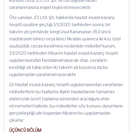
konusu ceza, (C) Ltd. Şti.’nin bu uygulamadan
yararlanmasına engel teşkil etmeyecektir.
Öte yandan, (C) Ltd. Şti. hakkında hasılat esaslı kazanç
tespiti usulüne geçtiği 1/1/2020 tarihinden sonra, bir
takvim yılı içerisinde Vergi Usul Kanununun 353 üncü
maddesinin birinci veya ikinci fıkraları uyarınca iki kez özel
usulsüzlük cezası kesilmesi nedeniyle mükellef kurum,
1/1/2020 tarihinden itibaren hasılat esaslı kazanç tespiti
uygulamasından faydalanamayacak olup, cezaların
kesildiği yılı takip eden iki takvim yılı boyunca da bu
uygulamadan yararlanamayacaktır.
(2) Hasılat esaslı kazanç tespiti uygulamasından yararlanan
mükelleflerin bu faaliyete ilişkin hasılatlarının tamamını
elektronik ücret toplama sistemleri aracılığıyla elde
etmemeleri halinde, bu mükellefler söz konusu durumların
gerçekleştiği yılın başından itibaren bu uygulamadan
çıkarlar.
ÜÇÜNCÜ BÖLÜM