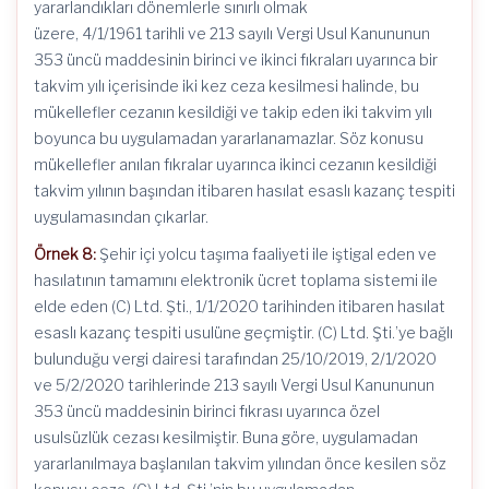
yararlandıkları dönemlerle sınırlı olmak
üzere, 4/1/1961 tarihli ve 213 sayılı Vergi Usul Kanununun
353 üncü maddesinin birinci ve ikinci fıkraları uyarınca bir
takvim yılı içerisinde iki kez ceza kesilmesi halinde, bu
mükellefler cezanın kesildiği ve takip eden iki takvim yılı
boyunca bu uygulamadan yararlanamazlar. Söz konusu
mükellefler anılan fıkralar uyarınca ikinci cezanın kesildiği
takvim yılının başından itibaren hasılat esaslı kazanç tespiti
uygulamasından çıkarlar.
Örnek 8:
Şehir içi yolcu taşıma faaliyeti ile iştigal eden ve
hasılatının tamamını elektronik ücret toplama sistemi ile
elde eden (C) Ltd. Şti., 1/1/2020 tarihinden itibaren hasılat
esaslı kazanç tespiti usulüne geçmiştir. (C) Ltd. Şti.’ye bağlı
bulunduğu vergi dairesi tarafından 25/10/2019, 2/1/2020
ve 5/2/2020 tarihlerinde 213 sayılı Vergi Usul Kanununun
353 üncü maddesinin birinci fıkrası uyarınca özel
usulsüzlük cezası kesilmiştir. Buna göre, uygulamadan
yararlanılmaya başlanılan takvim yılından önce kesilen söz