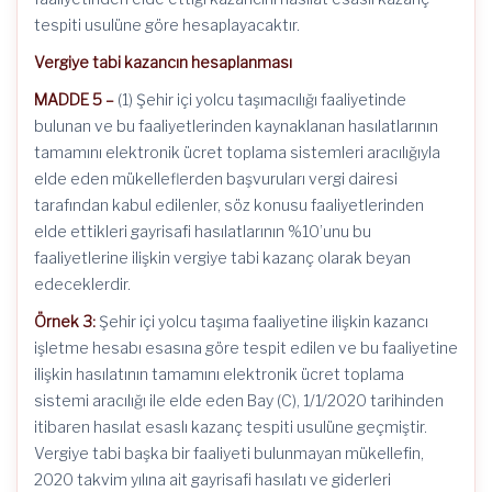
tespiti usulüne göre hesaplayacaktır.
Vergiye tabi kazancın hesaplanması
MADDE 5 –
(1) Şehir içi yolcu taşımacılığı faaliyetinde
bulunan ve bu faaliyetlerinden kaynaklanan hasılatlarının
tamamını elektronik ücret toplama sistemleri aracılığıyla
elde eden mükelleflerden başvuruları vergi dairesi
tarafından kabul edilenler, söz konusu faaliyetlerinden
elde ettikleri gayrisafi hasılatlarının %10’unu bu
faaliyetlerine ilişkin vergiye tabi kazanç olarak beyan
edeceklerdir.
Örnek 3:
Şehir içi yolcu taşıma faaliyetine ilişkin kazancı
işletme hesabı esasına göre tespit edilen ve bu faaliyetine
ilişkin hasılatının tamamını elektronik ücret toplama
sistemi aracılığı ile elde eden Bay (C), 1/1/2020 tarihinden
itibaren hasılat esaslı kazanç tespiti usulüne geçmiştir.
Vergiye tabi başka bir faaliyeti bulunmayan mükellefin,
2020 takvim yılına ait gayrisafi hasılatı ve giderleri