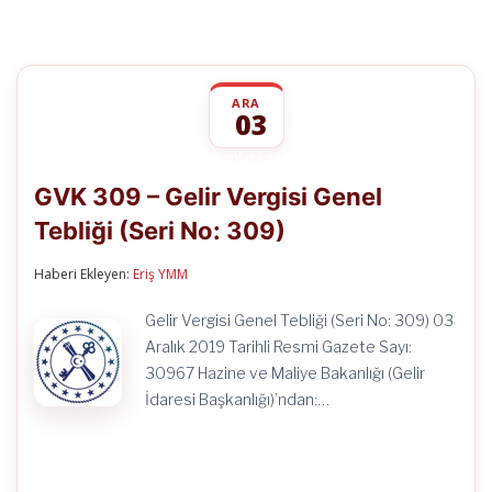
ARA
03
GVK
yorumlar kapalı
309
GVK 309 – Gelir Vergisi Genel
–
Gelir
Tebliği (Seri No: 309)
Vergisi
Genel
Tebliği
Haberi Ekleyen:
Eriş YMM
(Seri
No:
Gelir Vergisi Genel Tebliği (Seri No: 309) 03
309)
için
Aralık 2019 Tarihli Resmi Gazete Sayı:
30967 Hazine ve Maliye Bakanlığı (Gelir
İdaresi Başkanlığı)’ndan:…