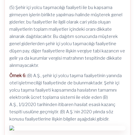
(5) Şehir içi yolcu taşımacılığı faaliyeti ile bu kapsama
girmeyen işlerin birlikte yapılması halinde müşterek genel
giderler, bu faaliyetler ile ilgili olarak cari yılda oluşan
maliyetlerin toplam maliyetler içindeki oranı dikkate
alınarak dağıtılacaktır. Bu dağıtım sonucunda müşterek
genel giderlerden şehir içi yolcu taşımacılığı faaliyetine
düşen pay, diğer faaliyetlere ilişkin vergiye tabi kazancın ve
gelir ya da kurumlar vergisi matrahının tespitinde dikkate
alınmayacaktır.
Örnek 6:
(B) A.Ş., şehir içi yolcu taşıma faaliyetinin yanında
otel işletmeciliği faaliyetinde de bulunmaktadır. Şehir içi
yolcu taşıma faaliyeti kapsamında hasılatının tamamını
elektronik ücret toplama sistemi ile elde eden (B)
A.Ş., 1/1/2020 tarihinden itibaren hasılat esaslı kazanç
tespiti usulüne geçmiştir. (B) A.Ş.’nin 2020 yılında söz
konusu faaliyetlerine ilişkin bilgiler aşağıdaki gibidir.