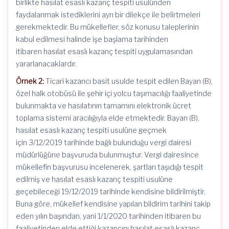
birlikte hasılat esaslı kazanç tespiti usulünden
faydalanmak istediklerini ayrı bir dilekçe ile belirtmeleri
gerekmektedir. Bu mükellefler, söz konusu taleplerinin
kabul edilmesi halinde işe başlama tarihinden
itibaren hasılat esaslı kazanç tespiti uygulamasından
yararlanacaklardır.
Örnek 2:
Ticari kazancı basit usulde tespit edilen Bayan (B),
özel halk otobüsü ile şehir içi yolcu taşımacılığı faaliyetinde
bulunmakta ve hasılatının tamamını elektronik ücret
toplama sistemi aracılığıyla elde etmektedir. Bayan (B),
hasılat esaslı kazanç tespiti usulüne geçmek
için 3/12/2019 tarihinde bağlı bulunduğu vergi dairesi
müdürlüğüne başvuruda bulunmuştur. Vergi dairesince
mükellefin başvurusu incelenerek, şartları taşıdığı tespit
edilmiş ve hasılat esaslı kazanç tespiti usulüne
geçebileceği 19/12/2019 tarihinde kendisine bildirilmiştir.
Buna göre, mükellef kendisine yapılan bildirim tarihini takip
eden yılın başından, yani 1/1/2020 tarihinden itibaren bu
faaliyetinden elde ettiği kazancını hasılat esaslı kazanç