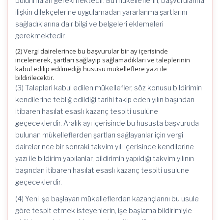
bulunmaları gerekmektedir. Bu mükelleflerin, başvurularına
ilişkin dilekçelerine uygulamadan yararlanma şartlarını
sağladıklarına dair bilgi ve belgeleri eklemeleri
gerekmektedir.
(2) Vergi dairelerince bu başvurular bir ay içerisinde
incelenerek, şartları sağlayıp sağlamadıkları ve taleplerinin
kabul edilip edilmediği hususu mükelleflere yazı ile
bildirilecektir.
(3) Talepleri kabul edilen mükellefler, söz konusu bildirimin
kendilerine tebliğ edildiği tarihi takip eden yılın başından
itibaren hasılat esaslı kazanç tespiti usulüne
geçeceklerdir. Aralık ayı içerisinde bu hususta başvuruda
bulunan mükelleflerden şartları sağlayanlar için vergi
dairelerince bir sonraki takvim yılı içerisinde kendilerine
yazı ile bildirim yapılanlar, bildirimin yapıldığı takvim yılının
başından itibaren hasılat esaslı kazanç tespiti usulüne
geçeceklerdir.
(4) Yeni işe başlayan mükelleflerden kazançlarını bu usule
göre tespit etmek isteyenlerin, işe başlama bildirimiyle