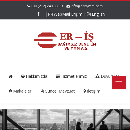
+90 (212) 240 33 39
info@erisymm.com
|
WebMail Erişim
|
English
Hakkımızda
Hizmetlerimiz
Duyurular
Makaleler
Güncel Mevzuat
İletişim