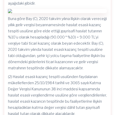
aşağıdaki gibidir.
Buna göre Bay (C), 2020 takvim yılına ilişkin olarak vereceği
yıllık gelir vergisi beyannamesinde hasılat esaslı kazanç
tespiti usulüne göre elde ettiği gayrisafi hasılat tutarının
%10’u olarak hesapladığı (90.000 * %10) = 9.000 TL’yi
vergiye tabi ticari kazanç olarak beyan edecektir. Bay (C),
2020 takvim yılında hasılat esaslı kazanç tespiti usulüne
tabi olduğundan, şehir içi yolcu taşıma faaliyetine ilişkin bu
dönemdeki giderlerini ticari kazancının ve gelir vergisi
matrahının tespitinde dikkate alamayacaktır.
(2) Hasılat esaslı kazanç tespiti usulünden faydalanan
mükelleflerden 25/10/1984 tarihli ve 3065 sayılı Katma
Değer Vergisi Kanununun 38 inci maddesi kapsamında
hasılat esaslı vergilendirme usulüne göre vergilendirilenler,
hasılat esaslı kazancın tespitinde bu faaliyetlerine ilişkin
hesapladıkları katma değer vergisi dâhil tutarı gayrisafi
hasılat tutarı olarak dikkate alacaklardır.