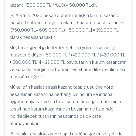
kazancı (500.000 TL * %10) = 50.000 TL’dir.
(B) A.Ş.’nin, 2020 hesap dönemine ilişkin kurum kazancı
(hasılat toplamı– maliyet toplamı) + hasılat esaslı kazanç =
[(750.000 TL– 609.000 TL) + 50.000 TL] = 191.000 TL
olarak hesaplanacaktır.
Müşterek genel giderlerden şehir içi yolcu taşımacılığı
faaliyetine düşen [50.000 TL * (420.000 TL / (420.000 TL
+ 580.000 TL))] = 21.000 TL pay tutarının kurum kazancının
ve kurumlar vergisi matrahının tespitinde dikkate alınması
mümkün değildir.
Mükellefin hasılat esaslı kazanç tespiti usulüne göre
hesaplanan kazancına herhangi bir indirim ve istisna
uygulanmayacak ve bu tutar kurumlar vergisi matrahının
tespitinde kurum kazancından beyanname üzerinde
indirilebilecek tutarların hesabında da dikkate
alınmayacaktır.
(6) Hasılat esaslı kazanç tespiti usulüne geçen ve şehir içi