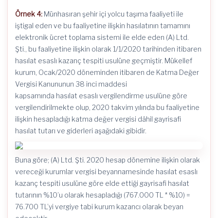
Örnek 4:
Münhasıran şehir içi yolcu taşıma faaliyeti ile
iştigal eden ve bu faaliyetine ilişkin hasılatının tamamını
elektronik ücret toplama sistemi ile elde eden (A) Ltd.
Şti., bu faaliyetine ilişkin olarak 1/1/2020 tarihinden itibaren
hasılat esaslı kazanç tespiti usulüne geçmiştir. Mükellef
kurum, Ocak/2020 döneminden itibaren de Katma Değer
Vergisi Kanununun 38 inci maddesi
kapsamında hasılat esaslı vergilendirme usulüne göre
vergilendirilmekte olup, 2020 takvim yılında bu faaliyetine
ilişkin hesapladığı katma değer vergisi dâhil gayrisafi
hasılat tutarı ve giderleri aşağıdaki gibidir.
Buna göre; (A) Ltd. Şti. 2020 hesap dönemine ilişkin olarak
vereceği kurumlar vergisi beyannamesinde hasılat esaslı
kazanç tespiti usulüne göre elde ettiği gayrisafi hasılat
tutarının %10’u olarak hesapladığı (767.000 TL * %10) =
76.700 TL’yi vergiye tabi kurum kazancı olarak beyan