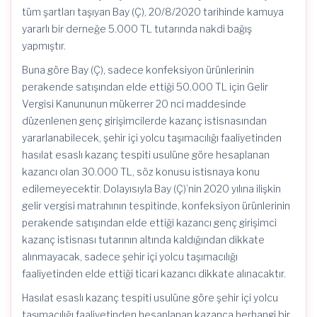
tüm şartları taşıyan Bay (Ç), 20/8/2020 tarihinde kamuya
yararlı bir derneğe 5.000 TL tutarında nakdi bağış
yapmıştır.
Buna göre Bay (Ç), sadece konfeksiyon ürünlerinin
perakende satışından elde ettiği 50.000 TL için Gelir
Vergisi Kanununun mükerrer 20 nci maddesinde
düzenlenen genç girişimcilerde kazanç istisnasından
yararlanabilecek, şehir içi yolcu taşımacılığı faaliyetinden
hasılat esaslı kazanç tespiti usulüne göre hesaplanan
kazancı olan 30.000 TL, söz konusu istisnaya konu
edilemeyecektir. Dolayısıyla Bay (Ç)’nin 2020 yılına ilişkin
gelir vergisi matrahının tespitinde, konfeksiyon ürünlerinin
perakende satışından elde ettiği kazancı genç girişimci
kazanç istisnası tutarının altında kaldığından dikkate
alınmayacak, sadece şehir içi yolcu taşımacılığı
faaliyetinden elde ettiği ticari kazancı dikkate alınacaktır.
Hasılat esaslı kazanç tespiti usulüne göre şehir içi yolcu
taşımacılığı faaliyetinden hesaplanan kazanca herhangi bir