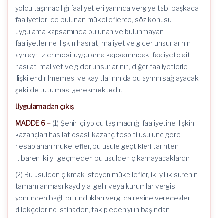
yolcu taşımacılığı faaliyetleri yanında vergiye tabi başkaca
faaliyetleri de bulunan mükelleflerce, söz konusu
uygulama kapsamında bulunan ve bulunmayan
faaliyetlerine ilişkin hasılat, maliyet ve gider unsurlarının
ayrı ayrı izlenmesi, uygulama kapsamındaki faaliyete ait
hasılat, maliyet ve gider unsurlarının, diğer faaliyetlerle
ilişkilendirilmemesi ve kayıtlarının da bu ayrımı sağlayacak
şekilde tutulması gerekmektedir.
Uygulamadan çıkış
MADDE 6 –
(1) Şehir içi yolcu taşımacılığı faaliyetine ilişkin
kazançları hasılat esaslı kazanç tespiti usulüne göre
hesaplanan mükellefler, bu usule geçtikleri tarihten
itibaren iki yıl geçmeden bu usulden çıkamayacaklardır.
(2) Bu usulden çıkmak isteyen mükellefler, iki yıllık sürenin
tamamlanması kaydıyla, gelir veya kurumlar vergisi
yönünden bağlı bulundukları vergi dairesine verecekleri
dilekçelerine istinaden, takip eden yılın başından