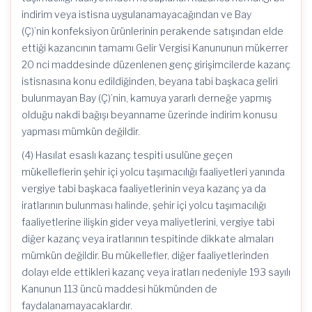
indirim veya istisna uygulanamayacağından ve Bay
(Ç)’nin konfeksiyon ürünlerinin perakende satışından elde
ettiği kazancının tamamı Gelir Vergisi Kanununun mükerrer
20 nci maddesinde düzenlenen genç girişimcilerde kazanç
istisnasına konu edildiğinden, beyana tabi başkaca geliri
bulunmayan Bay (Ç)’nin, kamuya yararlı derneğe yapmış
olduğu nakdi bağışı beyanname üzerinde indirim konusu
yapması mümkün değildir.
(4) Hasılat esaslı kazanç tespiti usulüne geçen
mükelleflerin şehir içi yolcu taşımacılığı faaliyetleri yanında
vergiye tabi başkaca faaliyetlerinin veya kazanç ya da
iratlarının bulunması halinde, şehir içi yolcu taşımacılığı
faaliyetlerine ilişkin gider veya maliyetlerini, vergiye tabi
diğer kazanç veya iratlarının tespitinde dikkate almaları
mümkün değildir. Bu mükellefler, diğer faaliyetlerinden
dolayı elde ettikleri kazanç veya iratları nedeniyle 193 sayılı
Kanunun 113 üncü maddesi hükmünden de
faydalanamayacaklardır.