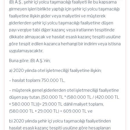
(B) A.Ş., şehir içi yolcu taşımacılığı faaliyeti ile bu kapsama
girmeyen işleri birlikte yaptığı için şehir içi yolcu taşımacılığı
faaliyetine ilişkin gider veya maliyetini ve müşterek
giderlerden şehir içi yolcu taşımacılığı faaliyetine düşen
payı vergiye tabi diğer kazanç veya iratlarının tespitinde
dikkate almayacak ve hasılat esaslı kazanç tespiti usulüne
göre tespit edilen kazanca herhangi bir indirim veya istisna
uygulamayacaktır.
Buna göre; (B) A.Ş.’nin;
a) 2020 yılında otel işletmeciliği faaliyetine ilişkin;
– hasılat toplamı 750.000 TL,
– müşterek genel giderlerden otel işletmeciliği faaliyetine
düşen pay tutarı, [50.000 TL * (580.000 TL / (420.000 TL
+ 580.000 TL))]= 29.000 TL dâhil maliyet toplamı,
(580.000 TL + 29.000 TL) = 609.000 TL ve
b) 2020 yılında şehir içi yolcu taşımacılığı faaliyetinden
hasılat esaslı kazanç tespiti usulüne göre hesaplanan