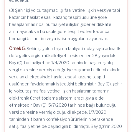
edecektir.
(3) Şehir içi yolcu taşımacılığı faaliyetine ilişkin vergiye tabi
kazancın hasılat esaslı kazanç tespiti usulüne göre
hesaplanmasında, bu faaliyete ilişkin giderler dikkate
alınmayacak ve bu usule göre tespit edilen kazanca
herhangi bir indirim veya istisna uygulanmayacaktır.
Örnek 5:
Şehir içi yolcu taşıma faaliyeti dolayısıyla adına ilk
defa gelir vergisi mükellefiyeti tesis edilen 28 yaşındaki
Bay (Ç), bu faaliyetine 1/4/2020 tarihinde başlamış olup,
vergi dairesine vermiş olduğu işe başlama bildirimi ekinde
yer alan dilekçesinde hasılat esaslı kazanç tespiti
usulünden faydalanmak istediğini belirtmiştir. Bay (Ç), şehir
içi yolcu taşıma faaliyetine ilişkin hasılatının tamamını
elektronik ücret toplama sistemi aracılığıyla elde
etmektedir. Bay (Ç), 5/7/2020 tarihinde bağlı bulunduğu
vergi dairesine vermiş olduğu dilekçede, 1/7/2020
tarihinden itibaren konfeksiyon ürünlerinin perakende
satışı faaliyetine de başladığını bildirmiştir. Bay (Ç)’nin 2020