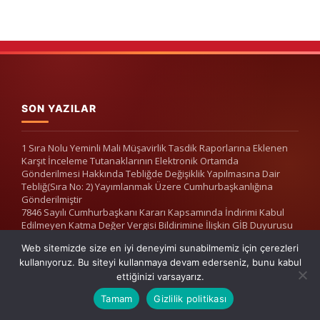
SON YAZILAR
1 Sıra Nolu Yeminli Mali Müşavirlik Tasdik Raporlarına Eklenen
Karşıt İnceleme Tutanaklarının Elektronik Ortamda
Gönderilmesi Hakkında Tebliğde Değişiklik Yapılmasına Dair
Tebliğ(Sıra No: 2) Yayımlanmak Üzere Cumhurbaşkanlığına
Gönderilmiştir
7846 Sayılı Cumhurbaşkanı Kararı Kapsamında İndirimi Kabul
Edilmeyen Katma Değer Vergisi Bildirimine İlişkin GİB Duyurusu
Web sitemizde size en iyi deneyimi sunabilmemiz için çerezleri
ADRESIMIZ
kullanıyoruz. Bu siteyi kullanmaya devam ederseniz, bunu kabul
ettiğinizi varsayarız.
19 Mayıs Mah. 19 Mayıs Cad. UBM Plaza No:37/14 Şişli
Tamam
Gizlilik politikası
İstanbul / TURKEY