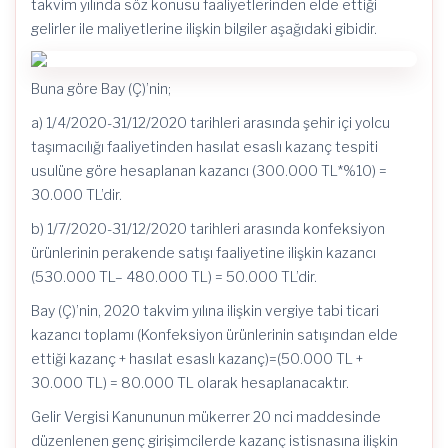
takvim yılında söz konusu faaliyetlerinden elde ettiği
gelirler ile maliyetlerine ilişkin bilgiler aşağıdaki gibidir.
Buna göre Bay (Ç)’nin;
a) 1/4/2020-31/12/2020 tarihleri arasında şehir içi yolcu
taşımacılığı faaliyetinden hasılat esaslı kazanç tespiti
usulüne göre hesaplanan kazancı (300.000 TL*%10) =
30.000 TL’dir.
b) 1/7/2020-31/12/2020 tarihleri arasında konfeksiyon
ürünlerinin perakende satışı faaliyetine ilişkin kazancı
(530.000 TL– 480.000 TL) = 50.000 TL’dir.
Bay (Ç)’nin, 2020 takvim yılına ilişkin vergiye tabi ticari
kazancı toplamı (Konfeksiyon ürünlerinin satışından elde
ettiği kazanç + hasılat esaslı kazanç)=(50.000 TL +
30.000 TL) = 80.000 TL olarak hesaplanacaktır.
Gelir Vergisi Kanununun mükerrer 20 nci maddesinde
düzenlenen genç girişimcilerde kazanç istisnasına ilişkin