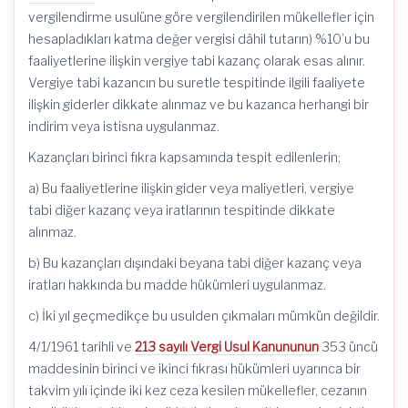
vergilendirme usulüne göre vergilendirilen mükellefler için
hesapladıkları katma değer vergisi dâhil tutarın) %10’u bu
faaliyetlerine ilişkin vergiye tabi kazanç olarak esas alınır.
Vergiye tabi kazancın bu suretle tespitinde ilgili faaliyete
ilişkin giderler dikkate alınmaz ve bu kazanca herhangi bir
indirim veya istisna uygulanmaz.
Kazançları birinci fıkra kapsamında tespit edilenlerin;
a) Bu faaliyetlerine ilişkin gider veya maliyetleri, vergiye
tabi diğer kazanç veya iratlarının tespitinde dikkate
alınmaz.
b) Bu kazançları dışındaki beyana tabi diğer kazanç veya
iratları hakkında bu madde hükümleri uygulanmaz.
c) İki yıl geçmedikçe bu usulden çıkmaları mümkün değildir.
4/1/1961 tarihli ve
213 sayılı Vergi Usul Kanununun
353 üncü
maddesinin birinci ve ikinci fıkrası hükümleri uyarınca bir
takvim yılı içinde iki kez ceza kesilen mükellefler, cezanın