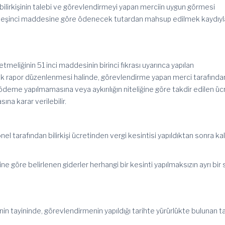
bilirkişinin talebi ve görevlendirmeyi yapan merciin uygun görmesi
in beşinci maddesine göre ödenecek tutardan mahsup edilmek kaydıyl
önetmeliğinin 51 inci maddesinin birinci fıkrası uyarınca yapılan
ak rapor düzenlenmesi halinde, görevlendirme yapan merci tarafında
 ödeme yapılmamasına veya aykırılığın niteliğine göre takdir edilen üc
ına karar verilebilir.
nel tarafından bilirkişi ücretinden vergi kesintisi yapıldıktan sonra ka
ne göre belirlenen giderler herhangi bir kesinti yapılmaksızın ayrı bir 
etinin tayininde, görevlendirmenin yapıldığı tarihte yürürlükte bulunan ta