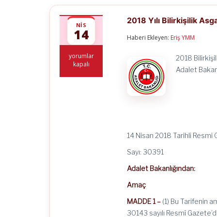
2018 Yılı Bilirkişilik Asg
NIS
14
Haberi Ekleyen:
Eriş YMM
2018
yorumlar
2018 Bilirkiş
Yılı
kapalı
Adalet Bakan
Bilirkişilik
Asgari
Ücret
Tarifesi
için
14 Nisan 2018 Tarihli Resmi
Sayı: 30391
Adalet Bakanlığından:
Amaç
MADDE 1 –
(1) Bu Tarifenin a
30143 sayılı Resmî Gazete’