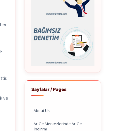
tleri
ik
tir.
Sayfalar / Pages
ek ve
About Us
Ar-Ge Merkezlerinde Ar-Ge
İndirimi