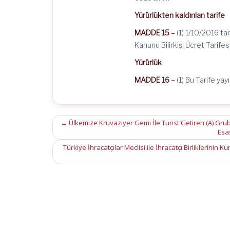
Yürürlükten kaldırılan tarife
MADDE 15 –
(1) 1/10/2016 t
Kanunu Bilirkişi Ücret Tarifesi
Yürürlük
MADDE 16 –
(1) Bu Tarife yay
Post
←
Ülkemize Kruvaziyer Gemi İle Turist Getiren (A) G
Esas
navigation
Türkiye İhracatçılar Meclisi ile İhracatçı Birliklerini