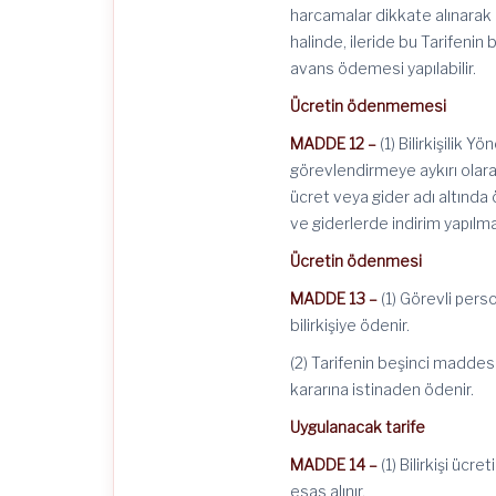
harcamalar dikkate alınarak 
halinde, ileride bu Tarifen
avans ödemesi yapılabilir.
Ücretin ödenmemesi
MADDE 12 –
(1) Bilirkişilik Y
görevlendirmeye aykırı olar
ücret veya gider adı altında
ve giderlerde indirim yapılmas
Ücretin ödenmesi
MADDE 13 –
(1) Görevli perso
bilirkişiye ödenir.
(2) Tarifenin beşinci maddesi
kararına istinaden ödenir.
Uygulanacak tarife
MADDE 14 –
(1) Bilirkişi ücr
esas alınır.