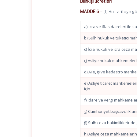
Bilirkişi ücretleri
MADDE 6 –
(1) Bu Tarifeye gö
a) İcra ve iflas daireleri ile 
b) Sulh hukuk ve tüketici ma
c) İcra hukuk ve icra ceza m
ç) Asliye hukuk mahkemelerin
d) Aile, iş ve kadastro mahke
e) Asliye ticaret mahkemeleri
için
f) İdare ve vergi mahkemeler
g) Cumhuriyet başsavcılıklar
ğ) Sulh ceza hakimliklerinde g
h) Asliye ceza mahkemelerind