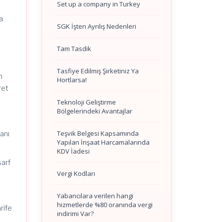
Set up a company in Turkey
a
SGK İşten Ayrılış Nedenleri
Tam Tasdik
Tasfiye Edilmiş Şirketiniz Ya
n
Hortlarsa!
ret
Teknoloji Geliştirme
Bölgelerindeki Avantajlar
Teşvik Belgesi Kapsamında
lanı
Yapılan İnşaat Harcamalarında
KDV İadesi
sarf
Vergi Kodları
Yabancılara verilen hangi
hizmetlerde %80 oranında vergi
rife
indirimi Var?