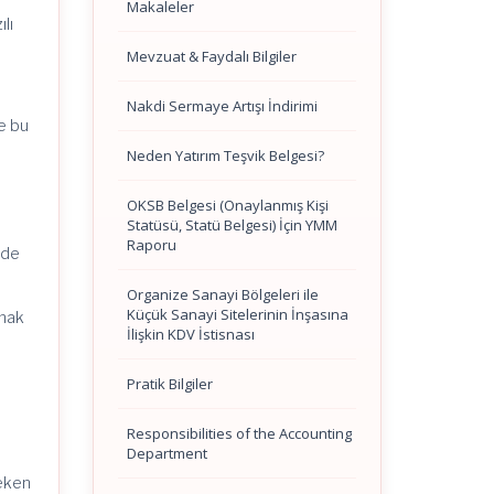
Makaleler
lı
Mevzuat & Faydalı Bilgiler
Nakdi Sermaye Artışı İndirimi
re bu
Neden Yatırım Teşvik Belgesi?
OKSB Belgesi (Onaylanmış Kişi
Statüsü, Statü Belgesi) İçin YMM
Raporu
nde
Organize Sanayi Bölgeleri ile
Küçük Sanayi Sitelerinin İnşasına
amak
İlişkin KDV İstisnası
Pratik Bilgiler
Responsibilities of the Accounting
Department
reken