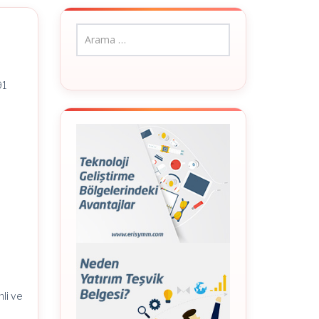
91
hli ve