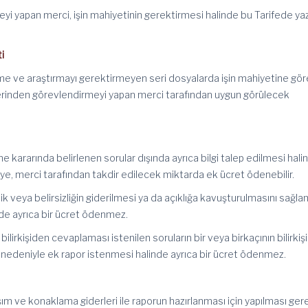
yi yapan merci, işin mahiyetinin gerektirmesi halinde bu Tarifede yazı
ti
leme ve araştırmayı gerektirmeyen seri dosyalarda işin mahiyetine gö
retlerinden görevlendirmeyi yapan merci tarafından uygun görülecek
e kararında belirlenen sorular dışında ayrıca bilgi talep edilmesi hali
işiye, merci tarafından takdir edilecek miktarda ek ücret ödenebilir.
klik veya belirsizliğin giderilmesi ya da açıklığa kavuşturulmasını sağl
nde ayrıca bir ücret ödenmez.
ilirkişiden cevaplaması istenilen soruların bir veya birkaçının bilirkişi
edeniyle ek rapor istenmesi halinde ayrıca bir ücret ödenmez.
ulaşım ve konaklama giderleri ile raporun hazırlanması için yapılması ge