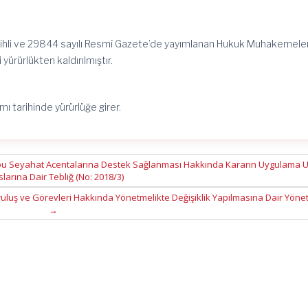
arihli ve 29844 sayılı Resmî Gazete’de yayımlanan Hukuk Muhakemeler
 yürürlükten kaldırılmıştır.
ımı tarihinde yürürlüğe girer.
rubu Seyahat Acentalarına Destek Sağlanması Hakkında Kararın Uygulama U
larına Dair Tebliğ (No: 2018/3)
n Kuruluş ve Görevleri Hakkında Yönetmelikte Değişiklik Yapılmasına Dair Yöne
→