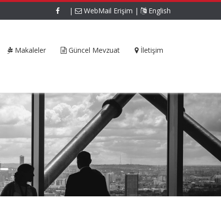
|
WebMail Erişim
|
English
Makaleler
Güncel Mevzuat
İletişim