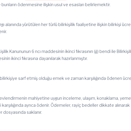
le bunların ödenmesine ilişkin usul ve esasları belirlemektir.
rgı alanında yürütülen her türlü bilirkişilik faaliyetine ilişkin bilirkişi ücre
enir.
rkişilik Kanununun 6 ncı maddesinin ikinci fıkrasının (ğ) bendi ile Bilirkişil
nin ikinci fıkrasına dayanılarak hazırlanmıştır.
ti, bilirkişiye sarf etmiş olduğu emek ve zaman karşılığında ödenen ücret
 görevlendirmenin mahiyetine uygun inceleme, ulaşım, konaklama, yem
 karşılığında ayrıca ödenir. Ödemeler, rayiç bedeller dikkate alınarak
ler dosyasında saklanır.