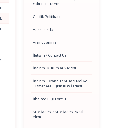
Yükümlülükleri!
TL
Gizlilik Politikası
TL
TL
Hakkımızda
Hizmetlerimiz
İletişim / Contact Us
e
İndirimli Kurumlar Vergisi
İndirimli Orana Tabi Bazı Mal ve
Hizmetlere İlişkin KDV İadesi
İthalatçı Bilgi Formu
KDV İadesi / KDV İadesi Nasıl
Alınır?