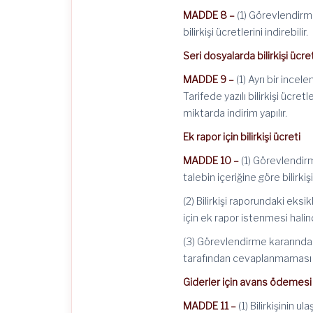
MADDE 8 –
(1) Görevlendirme
bilirkişi ücretlerini indirebilir.
Seri dosyalarda bilirkişi ücre
MADDE 9 –
(1) Ayrı bir ince
Tarifede yazılı bilirkişi üc
miktarda indirim yapılır.
Ek rapor için bilirkişi ücreti
MADDE 10 –
(1) Görevlendirm
talebin içeriğine göre bilirk
(2) Bilirkişi raporundaki eksi
için ek rapor istenmesi hali
(3) Görevlendirme kararında b
tarafından cevaplanmaması n
Giderler için avans ödemesi
MADDE 11 –
(1) Bilirkişinin 