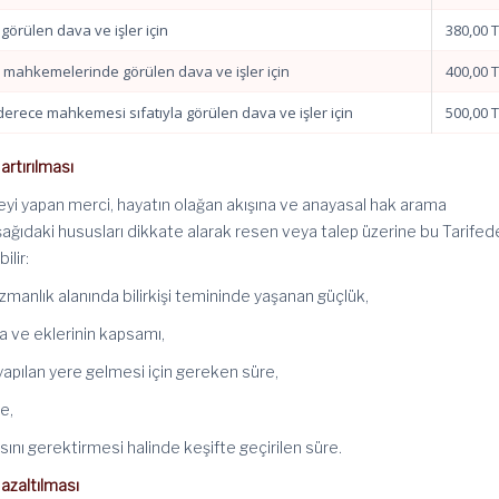
görülen dava ve işler için
380,00 
re mahkemelerinde görülen dava ve işler için
400,00 
k derece mahkemesi sıfatıyla görülen dava ve işler için
500,00 
 artırılması
yi yapan merci, hayatın olağan akışına ve anayasal hak arama
ağıdaki hususları dikkate alarak resen veya talep üzerine bu Tarifed
bilir:
li uzmanlık alanında bilirkişi temininde yaşanan güçlük,
ya ve eklerinin kapsamı,
 yapılan yere gelmesi için gereken süre,
e,
ını gerektirmesi halinde keşifte geçirilen süre.
 azaltılması