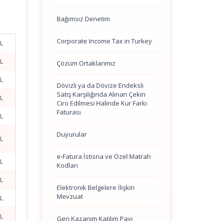
Bağımsız Denetim
Corporate Income Tax in Turkey
TL
TL
Çözüm Ortaklarımız
TL
Dövizli ya da Dövize Endeksli
Satış Karşılığında Alınan Çekin
TL
Ciro Edilmesi Halinde Kur Farkı
Faturası
TL
Duyurular
TL
e-Fatura İstisna ve Özel Matrah
TL
Kodları
TL
Elektronik Belgelere İlişkin
Mevzuat
TL
TL
Geri Kazanım Katılım Payı