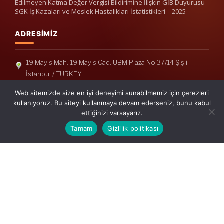
Edilmeyen Katma Değer Vergisi Bildirimine İlişkin GİB Duyurusu
SGK İş Kazaları ve Meslek Hastalıkları İstatistikleri – 2025
ADRESIMIZ
19 Mayıs Mah. 19 Mayıs Cad. UBM Plaza No:37/14 Şişli
İstanbul / TURKEY
Telefon: +90(212) 240 33 39
Web sitemizde size en iyi deneyimi sunabilmemiz için çerezleri
Telefon: +90(212) 248 19 36
kullanıyoruz. Bu siteyi kullanmaya devam ederseniz, bunu kabul
ettiğinizi varsayarız.
info@erisymm.com
Tamam
Gizlilik politikası
PRATIK MENÜ
Ana Sayfa
Hakkımızda
Hizmetlerimiz
Güncel Mevzuat
İletişim