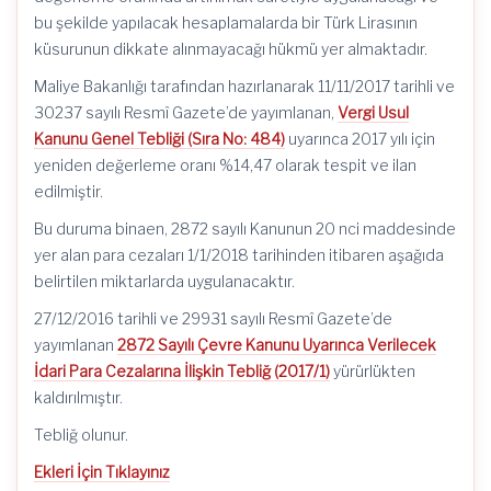
bu şekilde yapılacak hesaplamalarda bir Türk Lirasının
küsurunun dikkate alınmayacağı hükmü yer almaktadır.
Maliye Bakanlığı tarafından hazırlanarak 11/11/2017 tarihli ve
30237 sayılı Resmî Gazete’de yayımlanan,
Vergi Usul
Kanunu Genel Tebliği (Sıra No: 484)
uyarınca 2017 yılı için
yeniden değerleme oranı %14,47 olarak tespit ve ilan
edilmiştir.
Bu duruma binaen, 2872 sayılı Kanunun 20 nci maddesinde
yer alan para cezaları 1/1/2018 tarihinden itibaren aşağıda
belirtilen miktarlarda uygulanacaktır.
27/12/2016 tarihli ve 29931 sayılı Resmî Gazete’de
yayımlanan
2872 Sayılı Çevre Kanunu Uyarınca Verilecek
İdari Para Cezalarına İlişkin Tebliğ (2017/1)
yürürlükten
kaldırılmıştır.
Tebliğ olunur.
Ekleri İçin Tıklayınız