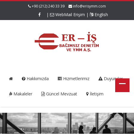
+90 (212) 240 33 39
info@erisymm.com
|
WebMail Erişim
|
English
Hakkımızda
Hizmetlerimiz
Duyurular
Makaleler
Güncel Mevzuat
İletişim