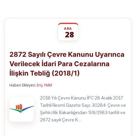
ARA
28
2872
yorumlar kapalı
Sayılı
2872 Sayılı Çevre Kanunu Uyarınca
Çevre
Kanunu
Verilecek İdari Para Cezalarına
Uyarınca
Verilecek
İlişkin Tebliğ (2018/1)
İdari
Para
Cezalarına
Haberi Ekleyen:
Eriş YMM
İlişkin
Tebliğ
2018 Yılı Çevre Kanunu İPC 28 Aralık 2017
(2018/1)
Tarihli Resmi Gazete Sayı: 30284 Çevre ve
için
Şehircilik Bakanlığından: 9/8/1983 tarihli ve
2872 sayılı Çevre K…