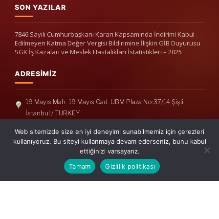
SON YAZILAR
7846 Sayılı Cumhurbaşkanı Kararı Kapsamında İndirimi Kabul
Edilmeyen Katma Değer Vergisi Bildirimine İlişkin GİB Duyurusu
SGK İş Kazaları ve Meslek Hastalıkları İstatistikleri – 2025
ADRESIMIZ
19 Mayıs Mah. 19 Mayıs Cad. UBM Plaza No:37/14 Şişli
İstanbul / TURKEY
Telefon: +90(212) 240 33 39
Web sitemizde size en iyi deneyimi sunabilmemiz için çerezleri
Telefon: +90(212) 248 19 36
kullanıyoruz. Bu siteyi kullanmaya devam ederseniz, bunu kabul
ettiğinizi varsayarız.
info@erisymm.com
Tamam
Gizlilik politikası
PRATIK MENÜ
Ana Sayfa