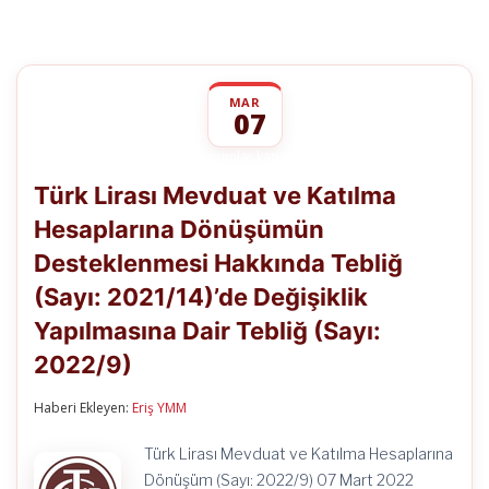
MAR
07
Türk
yorumlar kapalı
Lirası
Türk Lirası Mevduat ve Katılma
Mevduat
ve
Hesaplarına Dönüşümün
Katılma
Hesaplarına
Desteklenmesi Hakkında Tebliğ
Dönüşümün
Desteklenmesi
(Sayı: 2021/14)’de Değişiklik
Hakkında
Tebliğ
Yapılmasına Dair Tebliğ (Sayı:
(Sayı:
2022/9)
2021/14)’de
Değişiklik
Yapılmasına
Haberi Ekleyen:
Eriş YMM
Dair
Tebliğ
(Sayı:
Türk Lirası Mevduat ve Katılma Hesaplarına
2022/9)
Dönüşüm (Sayı: 2022/9) 07 Mart 2022