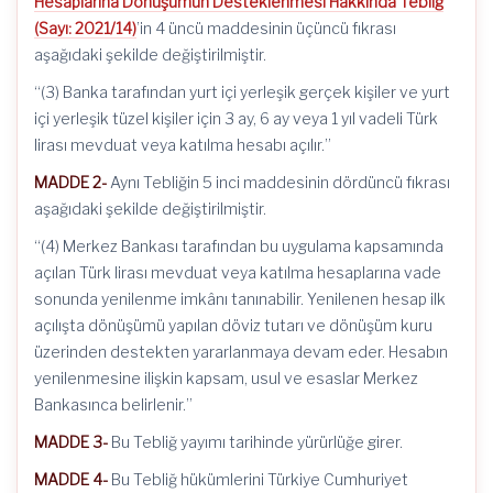
Hesaplarına Dönüşümün Desteklenmesi Hakkında Tebliğ
(Sayı: 2021/14)
’in 4 üncü maddesinin üçüncü fıkrası
aşağıdaki şekilde değiştirilmiştir.
“(3) Banka tarafından yurt içi yerleşik gerçek kişiler ve yurt
içi yerleşik tüzel kişiler için 3 ay, 6 ay veya 1 yıl vadeli Türk
lirası mevduat veya katılma hesabı açılır.”
MADDE 2-
Aynı Tebliğin 5 inci maddesinin dördüncü fıkrası
aşağıdaki şekilde değiştirilmiştir.
“(4) Merkez Bankası tarafından bu uygulama kapsamında
açılan Türk lirası mevduat veya katılma hesaplarına vade
sonunda yenilenme imkânı tanınabilir. Yenilenen hesap ilk
açılışta dönüşümü yapılan döviz tutarı ve dönüşüm kuru
üzerinden destekten yararlanmaya devam eder. Hesabın
yenilenmesine ilişkin kapsam, usul ve esaslar Merkez
Bankasınca belirlenir.”
MADDE 3-
Bu Tebliğ yayımı tarihinde yürürlüğe girer.
MADDE 4-
Bu Tebliğ hükümlerini Türkiye Cumhuriyet