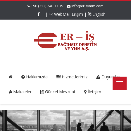
+90 (212) 240 33 39
info@erisymm.com
|
WebMail Erişim
|
English
Hakkımızda
Hizmetlerimiz
Duyurular
Makaleler
Güncel Mevzuat
İletişim