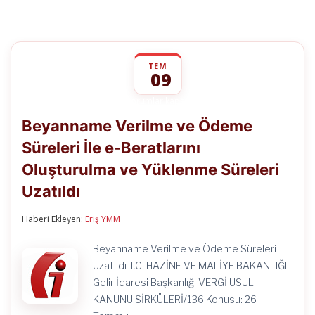
TEM
09
Beyanname
yorumlar kapalı
Verilme
Beyanname Verilme ve Ödeme
ve
Ödeme
Süreleri İle e-Beratlarını
Süreleri
İle
Oluşturulma ve Yüklenme Süreleri
e-
Beratlarını
Uzatıldı
Oluşturulma
ve
Haberi Ekleyen:
Eriş YMM
Yüklenme
Süreleri
Uzatıldı
Beyanname Verilme ve Ödeme Süreleri
için
Uzatıldı T.C. HAZİNE VE MALİYE BAKANLIĞI
Gelir İdaresi Başkanlığı VERGİ USUL
KANUNU SİRKÜLERİ/136 Konusu: 26