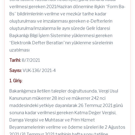
verilmesi gereken 2021/Haziran dönemine ilişkin “Form Ba-
Bs” bildirimlerinin verilme ve mezkûr tarihe kadar
oluşturulması ve imzalanması gereken e-Defterlerin
oluşturulma/imzalanma ile aynı sürede Gelir İdaresi
Başkanlığı Bilgi İşlem Sistemine yüklenmesi gereken
“Elektronik Defter Beratları”nın yüklenme sürelerinin
uzatılması
Tarihi:
8/7/2021
Sayısı:
VUK-136/ 2021-4
1. Giriş:
Bakanlığımıza iletilen talepler doğrultusunda, Vergi Usul
Kanununun mükerrer 28 inci ve mükerrer 242 nci
maddesindeki yetkiye dayanılarak 26 Temmuz 2021 günü
sonuna kadar verilmesi gereken Katma Değer Vergisi,
Damga Vergisi ve Muhtasar ve Prim Hizmet
Beyannamelerinin verilme ve ödeme süreleri ile 2 Ağustos
2021 (31 Temmuz 2021 tarihinin hafta sonu tatiline