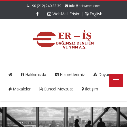
+90 (212) 240 33 39
info@erisymm.com
|
WebMail Erişim
|
English
Hakkımızda
Hizmetlerimiz
Duyurular
Makaleler
Güncel Mevzuat
İletişim