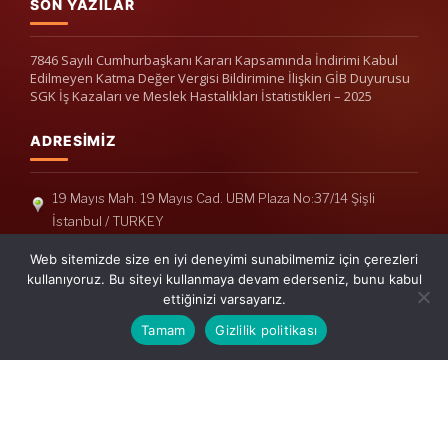
SON YAZILAR
7846 Sayılı Cumhurbaşkanı Kararı Kapsamında İndirimi Kabul
Edilmeyen Katma Değer Vergisi Bildirimine İlişkin GİB Duyurusu
SGK İş Kazaları ve Meslek Hastalıkları İstatistikleri – 2025
ADRESIMIZ
19 Mayıs Mah. 19 Mayıs Cad. UBM Plaza No:37/14 Şişli
İstanbul / TURKEY
Telefon: +90(212) 240 33 39
Web sitemizde size en iyi deneyimi sunabilmemiz için çerezleri
Telefon: +90(212) 248 19 36
kullanıyoruz. Bu siteyi kullanmaya devam ederseniz, bunu kabul
ettiğinizi varsayarız.
info@erisymm.com
Tamam
Gizlilik politikası
PRATIK MENÜ
Ana Sayfa
Hakkımızda