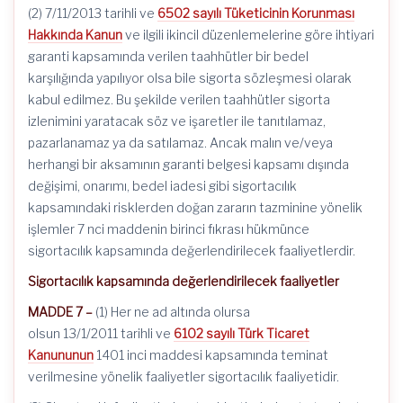
(2) 7/11/2013 tarihli ve
6502 sayılı Tüketicinin Korunması
Hakkında Kanun
ve ilgili ikincil düzenlemelerine göre ihtiyari
garanti kapsamında verilen taahhütler bir bedel
karşılığında yapılıyor olsa bile sigorta sözleşmesi olarak
kabul edilmez. Bu şekilde verilen taahhütler sigorta
izlenimini yaratacak söz ve işaretler ile tanıtılamaz,
pazarlanamaz ya da satılamaz. Ancak malın ve/veya
herhangi bir aksamının garanti belgesi kapsamı dışında
değişimi, onarımı, bedel iadesi gibi sigortacılık
kapsamındaki risklerden doğan zararın tazminine yönelik
işlemler 7 nci maddenin birinci fıkrası hükmünce
sigortacılık kapsamında değerlendirilecek faaliyetlerdir.
Sigortacılık kapsamında değerlendirilecek faaliyetler
MADDE 7 –
(1) Her ne ad altında olursa
olsun 13/1/2011 tarihli ve
6102 sayılı Türk Ticaret
Kanununun
1401 inci maddesi kapsamında teminat
verilmesine yönelik faaliyetler sigortacılık faaliyetidir.