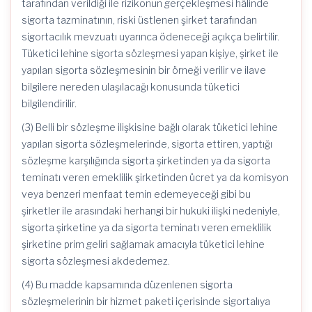
tarafından verildiği ile rizikonun gerçekleşmesi hâlinde
sigorta tazminatının, riski üstlenen şirket tarafından
sigortacılık mevzuatı uyarınca ödeneceği açıkça belirtilir.
Tüketici lehine sigorta sözleşmesi yapan kişiye, şirket ile
yapılan sigorta sözleşmesinin bir örneği verilir ve ilave
bilgilere nereden ulaşılacağı konusunda tüketici
bilgilendirilir.
(3) Belli bir sözleşme ilişkisine bağlı olarak tüketici lehine
yapılan sigorta sözleşmelerinde, sigorta ettiren, yaptığı
sözleşme karşılığında sigorta şirketinden ya da sigorta
teminatı veren emeklilik şirketinden ücret ya da komisyon
veya benzeri menfaat temin edemeyeceği gibi bu
şirketler ile arasındaki herhangi bir hukuki ilişki nedeniyle,
sigorta şirketine ya da sigorta teminatı veren emeklilik
şirketine prim geliri sağlamak amacıyla tüketici lehine
sigorta sözleşmesi akdedemez.
(4) Bu madde kapsamında düzenlenen sigorta
sözleşmelerinin bir hizmet paketi içerisinde sigortalıya