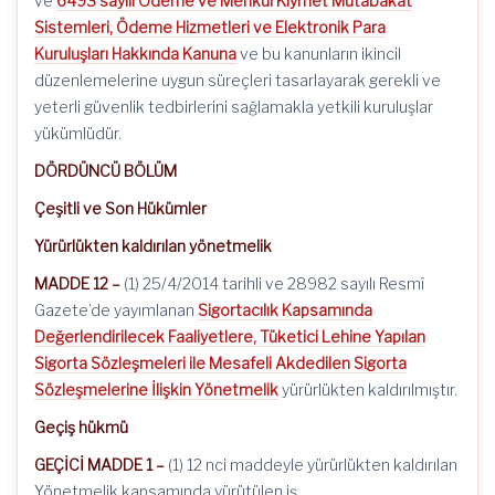
ve
6493 sayılı Ödeme ve Menkul Kıymet Mutabakat
Sistemleri, Ödeme Hizmetleri ve Elektronik Para
Kuruluşları Hakkında Kanuna
ve bu kanunların ikincil
düzenlemelerine uygun süreçleri tasarlayarak gerekli ve
yeterli güvenlik tedbirlerini sağlamakla yetkili kuruluşlar
yükümlüdür.
DÖRDÜNCÜ BÖLÜM
Çeşitli ve Son Hükümler
Yürürlükten kaldırılan yönetmelik
MADDE 12 –
(1) 25/4/2014 tarihli ve 28982 sayılı Resmî
Gazete’de yayımlanan
Sigortacılık Kapsamında
Değerlendirilecek Faaliyetlere, Tüketici Lehine Yapılan
Sigorta Sözleşmeleri ile Mesafeli Akdedilen Sigorta
Sözleşmelerine İlişkin Yönetmelik
yürürlükten kaldırılmıştır.
Geçiş hükmü
GEÇİCİ MADDE 1 –
(1) 12 nci maddeyle yürürlükten kaldırılan
Yönetmelik kapsamında yürütülen iş