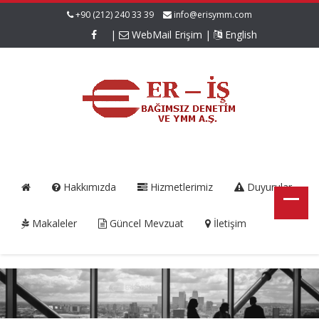
+90 (212) 240 33 39
info@erisymm.com
|
WebMail Erişim
|
English
Hakkımızda
Hizmetlerimiz
Duyurular
Makaleler
Güncel Mevzuat
İletişim