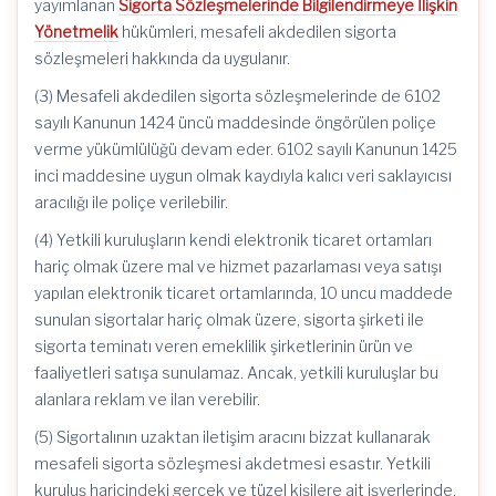
yayımlanan
Sigorta Sözleşmelerinde Bilgilendirmeye İlişkin
Yönetmelik
hükümleri, mesafeli akdedilen sigorta
sözleşmeleri hakkında da uygulanır.
(3) Mesafeli akdedilen sigorta sözleşmelerinde de 6102
sayılı Kanunun 1424 üncü maddesinde öngörülen poliçe
verme yükümlülüğü devam eder. 6102 sayılı Kanunun 1425
inci maddesine uygun olmak kaydıyla kalıcı veri saklayıcısı
aracılığı ile poliçe verilebilir.
(4) Yetkili kuruluşların kendi elektronik ticaret ortamları
hariç olmak üzere mal ve hizmet pazarlaması veya satışı
yapılan elektronik ticaret ortamlarında, 10 uncu maddede
sunulan sigortalar hariç olmak üzere, sigorta şirketi ile
sigorta teminatı veren emeklilik şirketlerinin ürün ve
faaliyetleri satışa sunulamaz. Ancak, yetkili kuruluşlar bu
alanlara reklam ve ilan verebilir.
(5) Sigortalının uzaktan iletişim aracını bizzat kullanarak
mesafeli sigorta sözleşmesi akdetmesi esastır. Yetkili
kuruluş haricindeki gerçek ve tüzel kişilere ait işyerlerinde,