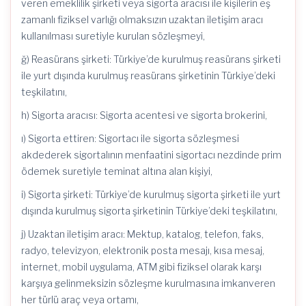
veren emeklilik şirketi veya sigorta aracısı ile kişilerin eş
zamanlı fiziksel varlığı olmaksızın uzaktan iletişim aracı
kullanılması suretiyle kurulan sözleşmeyi,
ğ) Reasürans şirketi: Türkiye’de kurulmuş reasürans şirketi
ile yurt dışında kurulmuş reasürans şirketinin Türkiye’deki
teşkilatını,
h) Sigorta aracısı: Sigorta acentesi ve sigorta brokerini,
ı) Sigorta ettiren: Sigortacı ile sigorta sözleşmesi
akdederek sigortalının menfaatini sigortacı nezdinde prim
ödemek suretiyle teminat altına alan kişiyi,
i) Sigorta şirketi: Türkiye’de kurulmuş sigorta şirketi ile yurt
dışında kurulmuş sigorta şirketinin Türkiye’deki teşkilatını,
j) Uzaktan iletişim aracı: Mektup, katalog, telefon, faks,
radyo, televizyon, elektronik posta mesajı, kısa mesaj,
internet, mobil uygulama, ATM gibi fiziksel olarak karşı
karşıya gelinmeksizin sözleşme kurulmasına imkanveren
her türlü araç veya ortamı,