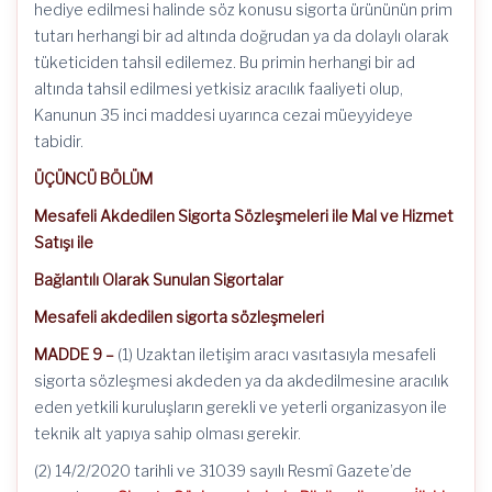
hediye edilmesi halinde söz konusu sigorta ürününün prim
tutarı herhangi bir ad altında doğrudan ya da dolaylı olarak
tüketiciden tahsil edilemez. Bu primin herhangi bir ad
altında tahsil edilmesi yetkisiz aracılık faaliyeti olup,
Kanunun 35 inci maddesi uyarınca cezai müeyyideye
tabidir.
ÜÇÜNCÜ BÖLÜM
Mesafeli Akdedilen Sigorta Sözleşmeleri ile Mal ve Hizmet
Satışı ile
Bağlantılı Olarak Sunulan Sigortalar
Mesafeli akdedilen sigorta sözleşmeleri
MADDE 9 –
(1) Uzaktan iletişim aracı vasıtasıyla mesafeli
sigorta sözleşmesi akdeden ya da akdedilmesine aracılık
eden yetkili kuruluşların gerekli ve yeterli organizasyon ile
teknik alt yapıya sahip olması gerekir.
(2) 14/2/2020 tarihli ve 31039 sayılı Resmî Gazete’de