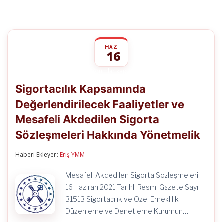
HAZ
16
Sigortacılık
yorumlar kapalı
Kapsamında
Sigortacılık Kapsamında
Değerlendirilecek
Faaliyetler
Değerlendirilecek Faaliyetler ve
ve
Mesafeli
Mesafeli Akdedilen Sigorta
Akdedilen
Sigorta
Sözleşmeleri Hakkında Yönetmelik
Sözleşmeleri
Hakkında
Haberi Ekleyen:
Eriş YMM
Yönetmelik
için
Mesafeli Akdedilen Sigorta Sözleşmeleri
16 Haziran 2021 Tarihli Resmi Gazete Sayı:
31513 Sigortacılık ve Özel Emeklilik
Düzenleme ve Denetleme Kurumun…