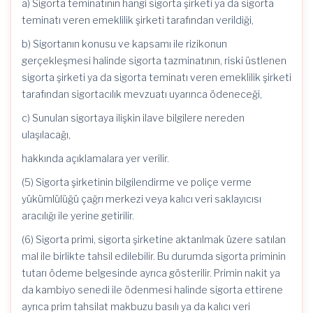
a) Sigorta teminatının hangi sigorta şirketi ya da sigorta
teminatı veren emeklilik şirketi tarafından verildiği,
b) Sigortanın konusu ve kapsamı ile rizikonun
gerçekleşmesi halinde sigorta tazminatının, riski üstlenen
sigorta şirketi ya da sigorta teminatı veren emeklilik şirketi
tarafından sigortacılık mevzuatı uyarınca ödeneceği,
c) Sunulan sigortaya ilişkin ilave bilgilere nereden
ulaşılacağı,
hakkında açıklamalara yer verilir.
(5) Sigorta şirketinin bilgilendirme ve poliçe verme
yükümlülüğü çağrı merkezi veya kalıcı veri saklayıcısı
aracılığı ile yerine getirilir.
(6) Sigorta primi, sigorta şirketine aktarılmak üzere satılan
mal ile birlikte tahsil edilebilir. Bu durumda sigorta priminin
tutarı ödeme belgesinde ayrıca gösterilir. Primin nakit ya
da kambiyo senedi ile ödenmesi halinde sigorta ettirene
ayrıca prim tahsilat makbuzu basılı ya da kalıcı veri