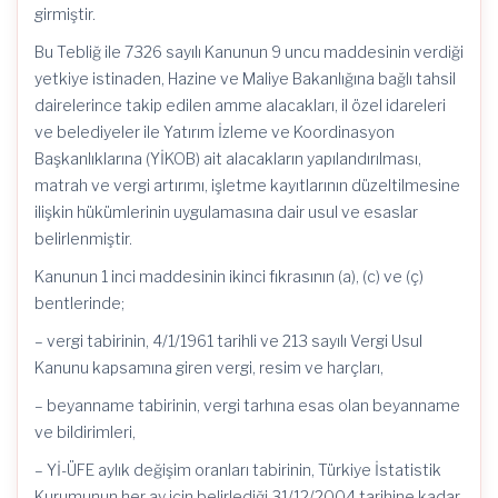
girmiştir.
Bu Tebliğ ile 7326 sayılı Kanunun 9 uncu maddesinin verdiği
yetkiye istinaden, Hazine ve Maliye Bakanlığına bağlı tahsil
dairelerince takip edilen amme alacakları, il özel idareleri
ve belediyeler ile Yatırım İzleme ve Koordinasyon
Başkanlıklarına (YİKOB) ait alacakların yapılandırılması,
matrah ve vergi artırımı, işletme kayıtlarının düzeltilmesine
ilişkin hükümlerinin uygulamasına dair usul ve esaslar
belirlenmiştir.
Kanunun 1 inci maddesinin ikinci fıkrasının (a), (c) ve (ç)
bentlerinde;
– vergi tabirinin, 4/1/1961 tarihli ve 213 sayılı Vergi Usul
Kanunu kapsamına giren vergi, resim ve harçları,
– beyanname tabirinin, vergi tarhına esas olan beyanname
ve bildirimleri,
– Yİ-ÜFE aylık değişim oranları tabirinin, Türkiye İstatistik
Kurumunun her ay için belirlediği 31/12/2004 tarihine kadar