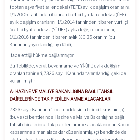
toptan eşya fiyatları endeksi (TEFE) aylık değişim oranlarını,
1/1/2005 tarihinden itibaren üretici fiyatları endeksi (ÜFE)
aylık değişim oranlarını, 1/1/2014 tarihinden itibaren yurt içi
üretici fiyat endeksi (YÎ-ÜFE) aylık değişim oranlarını,
1/11/2016 tarihinden itibaren aylık %0,35 oranım (bu
Kanunun yayımlandığı ay dâhil),
ifade ettiği hükme bağlanmıştır.
Bu Tebliğde, vergi, beyanname ve YÎ-ÜFE aylık değişim
oranları tabirleri, 7326 sayılı Kanunda tanımlandığı şekilde
kullanılmıştır.
A- HAZİNE VE MALİYE BAKANLIĞINA BAĞLI TAHSİL
DAİRELERİNCE TAKİP EDİLEN AMME ALACAKLARI
7326 sayılı Kanunun 1 inci maddesinin birinci fıkrasının (a),
(b), ve (c) bentlerinde; Hazine ve Maliye Bakanlığına bağlı
tahsil dairelerince takip edilen amme alacaklarından Kanun
kapsamına alman alacaklar düzenlenmiş, (ç) bendinde de
işletme kayıtlarının düzeltilmesine ilişkin düzenlemelerin