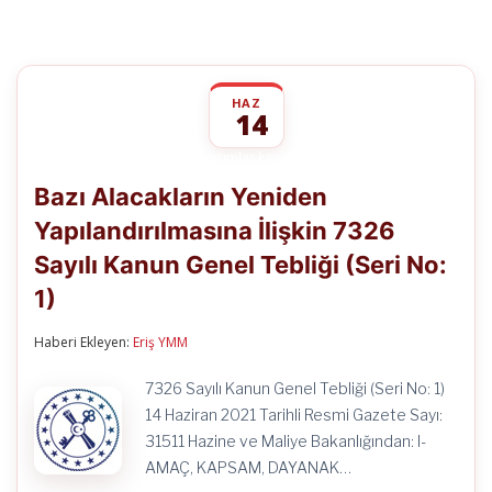
HAZ
14
Bazı
yorumlar kapalı
Alacakların
Bazı Alacakların Yeniden
Yeniden
Yapılandırılmasına
Yapılandırılmasına İlişkin 7326
İlişkin
7326
Sayılı Kanun Genel Tebliği (Seri No:
Sayılı
Kanun
1)
Genel
Tebliği
Haberi Ekleyen:
Eriş YMM
(Seri
No:
1)
7326 Sayılı Kanun Genel Tebliği (Seri No: 1)
için
14 Haziran 2021 Tarihli Resmi Gazete Sayı:
31511 Hazine ve Maliye Bakanlığından: I-
AMAÇ, KAPSAM, DAYANAK…