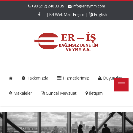
+90 (212) 240 33 39
info@erisymm.com
|
WebMail Erişim
|
English
Hakkımızda
Hizmetlerimiz
Duyurular
Makaleler
Güncel Mevzuat
İletişim