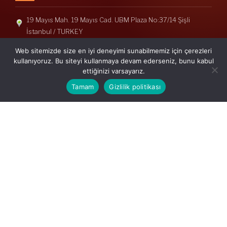
19 Mayıs Mah. 19 Mayıs Cad. UBM Plaza No:37/14 Şişli
İstanbul / TURKEY
Telefon: +90(212) 240 33 39
Web sitemizde size en iyi deneyimi sunabilmemiz için çerezleri
Telefon: +90(212) 248 19 36
kullanıyoruz. Bu siteyi kullanmaya devam ederseniz, bunu kabul
ettiğinizi varsayarız.
info@erisymm.com
Tamam
Gizlilik politikası
PRATIK MENÜ
Ana Sayfa
Hakkımızda
Hizmetlerimiz
Güncel Mevzuat
İletişim