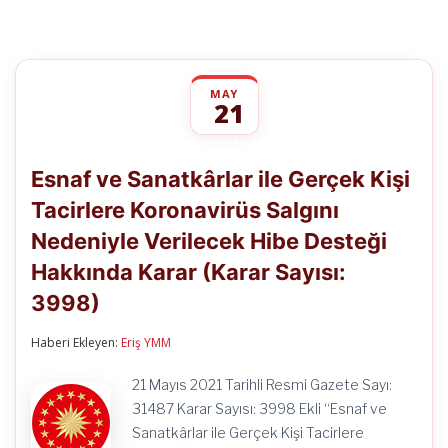
MAY
21
Esnaf
yorumlar kapalı
ve
Esnaf ve Sanatkârlar ile Gerçek Kişi
Sanatkârlar
ile
Tacirlere Koronavirüs Salgını
Gerçek
Kişi
Nedeniyle Verilecek Hibe Desteği
Tacirlere
Koronavirüs
Hakkında Karar (Karar Sayısı:
Salgını
Nedeniyle
3998)
Verilecek
Hibe
Haberi Ekleyen:
Eriş YMM
Desteği
Hakkında
Karar
21 Mayıs 2021 Tarihli Resmi Gazete Sayı:
(Karar
31487 Karar Sayısı: 3998 Ekli “Esnaf ve
Sayısı:
3998)
Sanatkârlar ile Gerçek Kişi Tacirlere