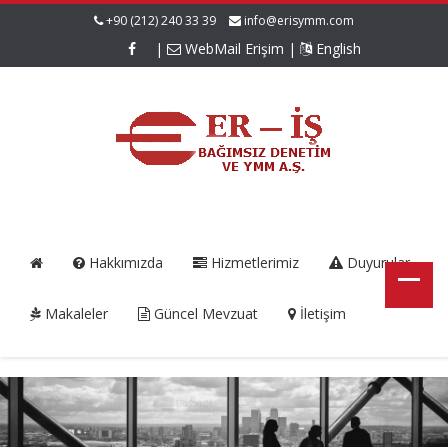
+90 (212) 240 33 39
info@erisymm.com
|
WebMail Erişim
|
English
Hakkımızda
Hizmetlerimiz
Duyurular
Makaleler
Güncel Mevzuat
İletişim