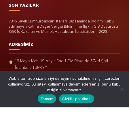
SON YAZILAR
7846 Sayılı Cumhurbaşkanı Kararı Kapsamında İndirimi Kabul
Edilmeyen Katma Değer Vergisi Bildirimine İlişkin GİB Duyurusu
SGK İş Kazaları ve Meslek Hastalıkları İstatistikleri – 2025
ADRESIMIZ
19 Mayıs Mah. 19 Mayıs Cad. UBM Plaza No:37/14 Şişli
İstanbul / TURKEY
Telefon: +90(212) 240 33 39
Web sitemizde size en iyi deneyimi sunabilmemiz için çerezleri
Telefon: +90(212) 248 19 36
kullanıyoruz. Bu siteyi kullanmaya devam ederseniz, bunu kabul
ettiğinizi varsayarız.
info@erisymm.com
Tamam
Gizlilik politikası
PRATIK MENÜ
Ana Sayfa