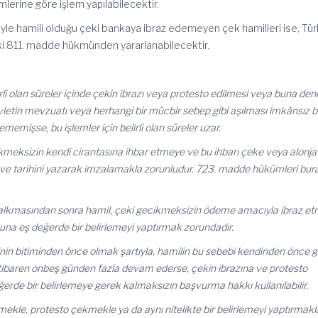
lerine göre işlem yapılabilecektir.
le hamili olduğu çeki bankaya ibraz edemeyen çek hamilleri ise, Tür
i 811. madde hükmünden yararlanabilecektir.
i olan süreler içinde çekin ibrazı veya protesto edilmesi veya buna denk
evletin mevzuatı veya herhangi bir mücbir sebep gibi aşılması imkânsız b
memişse, bu işlemler için belirli olan süreler uzar.
kmeksizin kendi cirantasına ihbar etmeye ve bu ihbarı çeke veya alonja
i ve tarihini yazarak imzalamakla zorunludur. 723. madde hükümleri bu
kalkmasından sonra hamil, çeki gecikmeksizin ödeme amacıyla ibraz e
una eş değerde bir belirlemeyi yaptırmak zorundadır.
inin bitiminden önce olmak şartıyla, hamilin bu sebebi kendinden önce 
itibaren onbeş günden fazla devam ederse, çekin ibrazına ve protesto
rde bir belirlemeye gerek kalmaksızın başvurma hakkı kullanılabilir.
tmekle, protesto çekmekle ya da aynı nitelikte bir belirlemeyi yaptırmakl