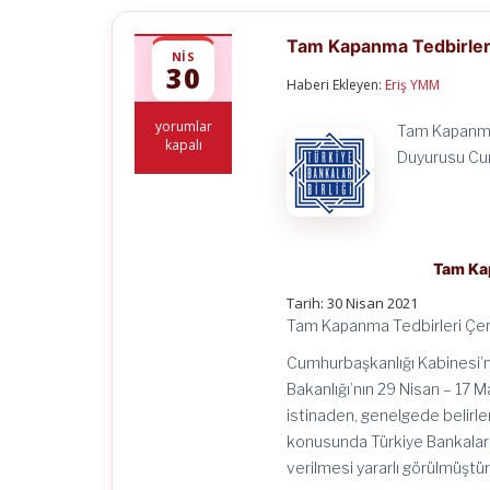
Tam Kapanma Tedbirleri
NIS
30
Haberi Ekleyen:
Eriş YMM
Tam
yorumlar
Tam Kapanma 
Kapanma
kapalı
Duyurusu Cum
Tedbirleri
Çerçevesinde
Bankacılık
İşlemleri
için
Tam Kap
Tarih: 30 Nisan 2021
Tam Kapanma Tedbirleri Çer
Cumhurbaşkanlığı Kabinesi’nin
Bakanlığı’nın 29 Nisan – 17 
istinaden, genelgede belirle
konusunda Türkiye Bankalar Bi
verilmesi yararlı görülmüştür