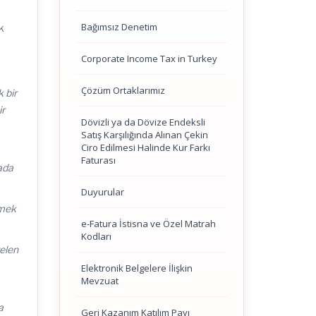
Bağımsız Denetim
k
Corporate Income Tax in Turkey
Çözüm Ortaklarımız
 bir
ir
Dövizli ya da Dövize Endeksli
Satış Karşılığında Alınan Çekin
Ciro Edilmesi Halinde Kur Farkı
Faturası
rada
Duyurular
tmek
e-Fatura İstisna ve Özel Matrah
Kodları
gelen
Elektronik Belgelere İlişkin
Mevzuat
a
Geri Kazanım Katılım Payı