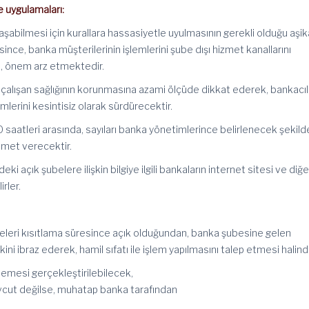
e uygulamaları:
laşabilmesi için kurallara hassasiyetle uyulmasının gerekli olduğu aşikâ
nce, banka müşterilerinin işlemlerini şube dışı hizmet kanallarını
i, önem arz etmektedir.
 çalışan sağlığının korunmasına azami ölçüde dikkat ederek, bankacıl
lerini kesintisiz olarak sürdürecektir.
 saatleri arasında, sayıları banka yönetimlerince belirlenecek şekild
zmet verecektir.
ki açık şubelere ilişkin bilgiye ilgili bankaların internet sitesi ve diğe
irler.
eleri kısıtlama süresince açık olduğundan, banka şubesine gelen
kini ibraz ederek, hamil sıfatı ile işlem yapılmasını talep etmesi halind
emesi gerçekleştirilebilecek,
evcut değilse, muhatap banka tarafından