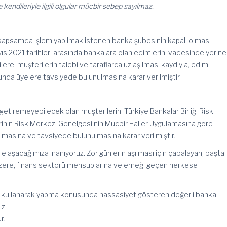
 kendileriyle ilgili olgular mücbir sebep sayılmaz.
kapsamda işlem yapılmak istenen banka şubesinin kapalı olması
ıs 2021 tarihleri arasında bankalara olan edimlerini vadesinde yerine
re, müşterilerin talebi ve taraflarca uzlaşılması kaydıyla, edim
unda üyelere tavsiyede bulunulmasına karar verilmiştir.
getiremeyebilecek olan müşterilerin; Türkiye Bankalar Birliği Risk
erinin Risk Merkezi Genelgesi’nin Mücbir Haller Uygulamasına göre
tılmasına ve tavsiyede bulunulmasına karar verilmiştir.
kle aşacağımıza inanıyoruz. Zor günlerin aşılması için çabalayan, başta
 üzere, finans sektörü mensuplarına ve emeği geçen herkese
ları kullanarak yapma konusunda hassasiyet gösteren değerli banka
z.
r.