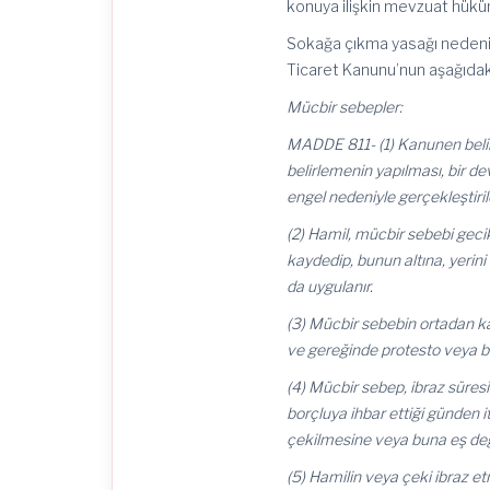
konuya ilişkin mevzuat hüküm
Sokağa çıkma yasağı nedeniy
Ticaret Kanunu’nun aşağıdak
Mücbir sebepler:
MADDE 811- (1) Kanunen belirl
belirlemenin yapılması, bir d
engel nedeniyle gerçekleştirile
(2) Hamil, mücbir sebebi geci
kaydedip, bunun altına, yerin
da uygulanır.
(3) Mücbir sebebin ortadan 
ve gereğinde protesto veya b
(4) Mücbir sebep, ibraz süres
borçluya ihbar ettiği günden 
çekilmesine veya buna eş değe
(5) Hamilin veya çeki ibraz e