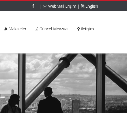
|
WebMail Erişim
|
English
Makaleler
Güncel Mevzuat
İletişim