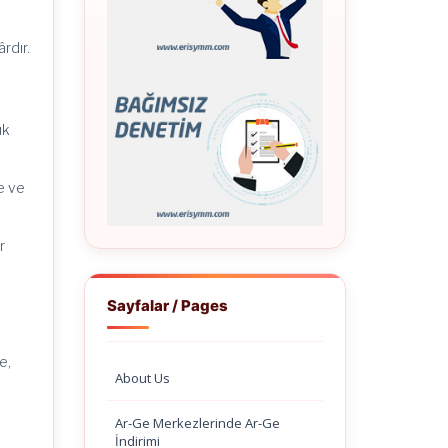
rdır.
ık
e ve
r
Sayfalar / Pages
e,
About Us
Ar-Ge Merkezlerinde Ar-Ge
İndirimi