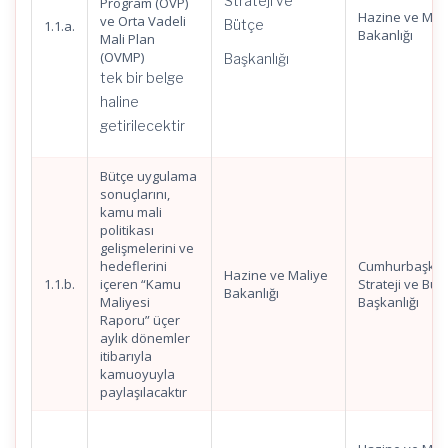
Strateji ve
Program (OVP)
Hazine ve Mal
ve Orta Vadeli
Bütçe
1.1.a.
Bakanlığı
Mali Plan
(OVMP)
Başkanlığı
tek bir belge
haline
getirilecektir
Bütçe uygulama
sonuçlarını,
kamu mali
politikası
gelişmelerini ve
hedeflerini
Cumhurbaşkanl
Hazine ve Maliye
1.1.b.
içeren “Kamu
Strateji ve Büt
Bakanlığı
Maliyesi
Başkanlığı
Raporu” üçer
aylık dönemler
itibarıyla
kamuoyuyla
paylaşılacaktır