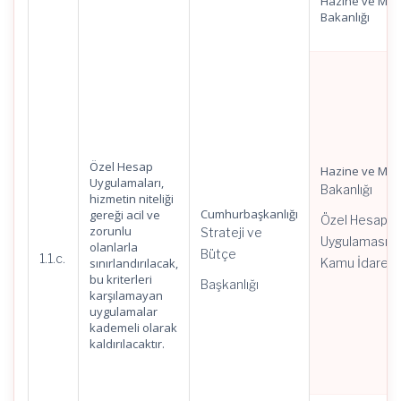
Hazine ve Mal
Bakanlığı
Özel Hesap
Hazine ve Mal
Uygulamaları,
Bakanlığı
hizmetin niteliği
Cumhurbaşkanlığı
gereği acil ve
Özel Hesap
zorunlu
Strateji ve
Uygulaması o
olanlarla
Bütçe
1.1.c.
sınırlandırılacak,
Kamu İdareler
bu kriterleri
Başkanlığı
karşılamayan
uygulamalar
kademeli olarak
kaldırılacaktır.