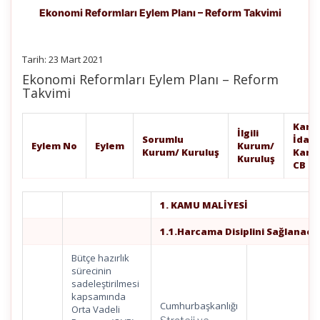
Ekonomi Reformları Eylem Planı – Reform Takvimi
Tarih: 23 Mart 2021
Ekonomi Reformları Eylem Planı – Reform
Takvimi
Kanu
İlgili
Sorumlu
İdari
Eylem
No
Eylem
Kurum/
Kurum/
Kuruluş
Karar
Kuruluş
CB
Ka
1. KAMU MALİYESİ
1.1.Harcama Disiplini Sağlanaca
Bütçe hazırlık
sürecinin
sadeleştirilmesi
kapsamında
Cumhurbaşkanlığı
Orta Vadeli