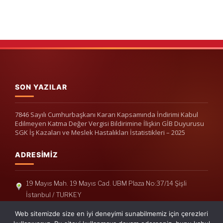
SON YAZILAR
7846 Sayılı Cumhurbaşkanı Kararı Kapsamında İndirimi Kabul
Edilmeyen Katma Değer Vergisi Bildirimine İlişkin GİB Duyurusu
SGK İş Kazaları ve Meslek Hastalıkları İstatistikleri – 2025
ADRESIMIZ
19 Mayıs Mah. 19 Mayıs Cad. UBM Plaza No:37/14 Şişli
İstanbul / TURKEY
Telefon: +90(212) 240 33 39
Web sitemizde size en iyi deneyimi sunabilmemiz için çerezleri
Telefon: +90(212) 248 19 36