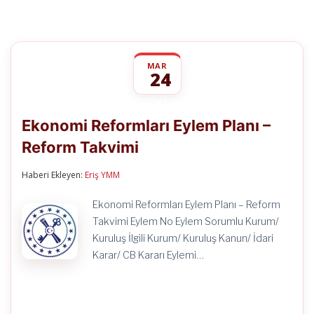
MAR
24
Ekonomi
yorumlar kapalı
Reformları
Ekonomi Reformları Eylem Planı –
Eylem
Planı
Reform Takvimi
–
Reform
Takvimi
Haberi Ekleyen:
Eriş YMM
için
Ekonomi Reformları Eylem Planı – Reform
Takvimi Eylem No Eylem Sorumlu Kurum/
Kuruluş İlgili Kurum/ Kuruluş Kanun/ İdari
Karar/ CB Kararı Eylemi…