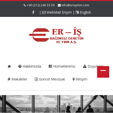
+90 (212) 240 33 39
info@erisymm.com
|
WebMail Erişim
|
English
Hakkımızda
Hizmetlerimiz
Duyurular
Makaleler
Güncel Mevzuat
İletişim