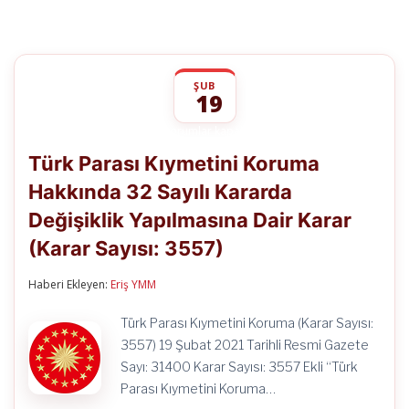
ŞUB
19
Türk
yorumlar kapalı
Parası
Türk Parası Kıymetini Koruma
Kıymetini
Koruma
Hakkında 32 Sayılı Kararda
Hakkında
32
Değişiklik Yapılmasına Dair Karar
Sayılı
Kararda
(Karar Sayısı: 3557)
Değişiklik
Yapılmasına
Haberi Ekleyen:
Eriş YMM
Dair
Karar
(Karar
Türk Parası Kıymetini Koruma (Karar Sayısı:
Sayısı:
3557) 19 Şubat 2021 Tarihli Resmi Gazete
3557)
için
Sayı: 31400 Karar Sayısı: 3557 Ekli “Türk
Parası Kıymetini Koruma…