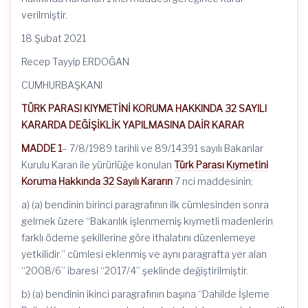
verilmiştir.
18 Şubat 2021
Recep Tayyip ERDOĞAN
CUMHURBAŞKANI
TÜRK PARASI KIYMETİNİ KORUMA HAKKINDA 32 SAYILI
KARARDA DEĞİŞİKLİK YAPILMASINA DAİR KARAR
MADDE 1
– 7/8/1989 tarihli ve 89/14391 sayılı Bakanlar
Kurulu Karan ile yürürlüğe konulan
Türk Parası Kıymetini
Koruma Hakkında 32 Sayılı Kararın
7 nci maddesinin;
a) (a) bendinin birinci paragrafının ilk cümlesinden sonra
gelmek üzere “Bakanlık işlenmemiş kıymetli madenlerin
farklı ödeme şekillerine göre ithalatını düzenlemeye
yetkilidir.” cümlesi eklenmiş ve aynı paragrafta yer alan
“2008/6” ibaresi “2017/4” şeklinde değiştirilmiştir.
b) (a) bendinin ikinci paragrafının başına “Dahilde İşleme