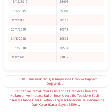
13/12/2012
28496
11/6/2015
29383
3/7/2017
30113
25/1/2018
30312
31/8/2018
30521
13/9/2018
30534
3/3/2020
31057
Post
←
KDV Kısmı Tevkifat Uygulamasında Oran ve Kapsam
Değişiklikleri
navigation
Rafineri ve Petrokimya Tesislerinde Üretilerek İmalatta
Kullanılan ve İmalatta Kullanılmak Üzere Bu Tesislere Teslim
Edilen Mallarda Özel Tüketim Vergisi Tutarlarının Belirlenmesine
Dair Karar (Karar Sayısı: 3559)
→