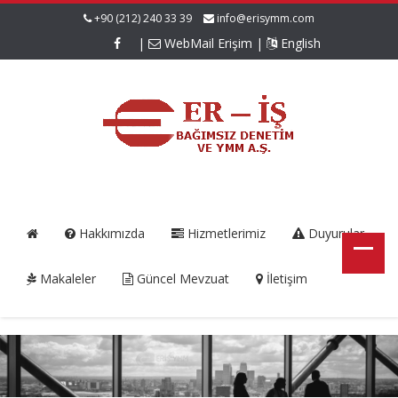
+90 (212) 240 33 39
info@erisymm.com
|
WebMail Erişim
|
English
Hakkımızda
Hizmetlerimiz
Duyurular
Makaleler
Güncel Mevzuat
İletişim