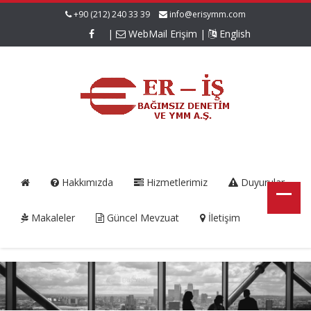
+90 (212) 240 33 39
info@erisymm.com
|
WebMail Erişim
|
English
Hakkımızda
Hizmetlerimiz
Duyurular
Makaleler
Güncel Mevzuat
İletişim