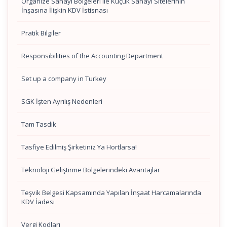
Organize Sanayi Bölgeleri ile Küçük Sanayi Sitelerinin
İnşasına İlişkin KDV İstisnası
Pratik Bilgiler
Responsibilities of the Accounting Department
Set up a company in Turkey
SGK İşten Ayrılış Nedenleri
Tam Tasdik
Tasfiye Edilmiş Şirketiniz Ya Hortlarsa!
Teknoloji Geliştirme Bölgelerindeki Avantajlar
Teşvik Belgesi Kapsamında Yapılan İnşaat Harcamalarında
KDV İadesi
Vergi Kodları