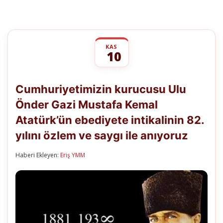
KAS
10
Cumhuriyetimizin
yorumlar kapalı
kurucusu
Cumhuriyetimizin kurucusu Ulu
Ulu
Önder
Önder Gazi Mustafa Kemal
Gazi
Mustafa
Atatürk’ün ebediyete intikalinin 82.
Kemal
Atatürk’ün
yılını özlem ve saygı ile anıyoruz
ebediyete
intikalinin
Haberi Ekleyen:
Eriş YMM
82.
yılını
özlem
ve
saygı
ile
anıyoruz
için