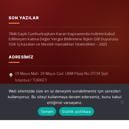
SON YAZILAR
7846 Sayılı Cumhurbaşkanı Kararı Kapsamında İndirimi Kabul
Edilmeyen Katma Değer Vergisi Bildirimine İlişkin GİB Duyurusu
SGK İş Kazaları ve Meslek Hastalıkları İstatistikleri – 2025
ADRESIMIZ
19 Mayıs Mah. 19 Mayıs Cad. UBM Plaza No:37/14 Şişli
İstanbul / TURKEY
Telefon: +90(212) 240 33 39
Web sitemizde size en iyi deneyimi sunabilmemiz için çerezleri
Telefon: +90(212) 248 19 36
kullanıyoruz. Bu siteyi kullanmaya devam ederseniz, bunu kabul
ettiğinizi varsayarız.
info@erisymm.com
Tamam
Gizlilik politikası
PRATIK MENÜ