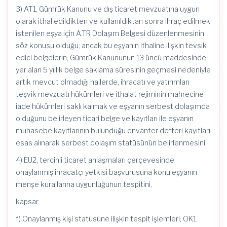
3) AT1, Gümrük Kanunu ve dış ticaret mevzuatına uygun
olarak ithal edildikten ve kullanıldıktan sonra ihraç edilmek
istenilen eşya için A.TR Dolaşım Belgesi düzenlenmesinin
söz konusu olduğu; ancak bu eşyanın ithaline ilişkin tevsik
edici belgelerin, Gümrük Kanununun 13 üncü maddesinde
yer alan 5 yıllık belge saklama süresinin geçmesi nedeniyle
artık mevcut olmadığı hallerde, ihracatı ve yatırımları
teşvik mevzuatı hükümleri ve ithalat rejiminin mahrecine
iade hükümleri saklı kalmak ve eşyanın serbest dolaşımda
olduğunu belirleyen ticari belge ve kayıtları ile eşyanın
muhasebe kayıtlarının bulunduğu envanter defteri kayıtları
esas alınarak serbest dolaşım statüsünün belirlenmesini,
4) EU2, tercihli ticaret anlaşmaları çerçevesinde
onaylanmış ihracatçı yetkisi başvurusuna konu eşyanın
menşe kurallarına uygunluğunun tespitini,
kapsar.
f) Onaylanmış kişi statüsüne ilişkin tespit işlemleri; OK1,