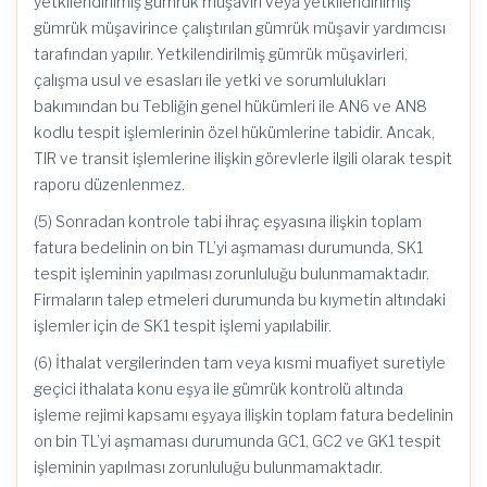
yetkilendirilmiş gümrük müşaviri veya yetkilendirilmiş
gümrük müşavirince çalıştırılan gümrük müşavir yardımcısı
tarafından yapılır. Yetkilendirilmiş gümrük müşavirleri,
çalışma usul ve esasları ile yetki ve sorumlulukları
bakımından bu Tebliğin genel hükümleri ile AN6 ve AN8
kodlu tespit işlemlerinin özel hükümlerine tabidir. Ancak,
TIR ve transit işlemlerine ilişkin görevlerle ilgili olarak tespit
raporu düzenlenmez.
(5) Sonradan kontrole tabi ihraç eşyasına ilişkin toplam
fatura bedelinin on bin TL’yi aşmaması durumunda, SK1
tespit işleminin yapılması zorunluluğu bulunmamaktadır.
Firmaların talep etmeleri durumunda bu kıymetin altındaki
işlemler için de SK1 tespit işlemi yapılabilir.
(6) İthalat vergilerinden tam veya kısmi muafiyet suretiyle
geçici ithalata konu eşya ile gümrük kontrolü altında
işleme rejimi kapsamı eşyaya ilişkin toplam fatura bedelinin
on bin TL’yi aşmaması durumunda GC1, GC2 ve GK1 tespit
işleminin yapılması zorunluluğu bulunmamaktadır.