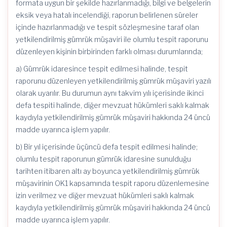
formata uygun bir şekilde hazırlanmadığı, bilgi ve belgelerin
eksik veya hatalı incelendiği, raporun belirlenen süreler
içinde hazırlanmadığı ve tespit sözleşmesine taraf olan
yetkilendirilmiş gümrük müşaviri ile olumlu tespit raporunu
düzenleyen kişinin birbirinden farklı olması durumlarında;
a) Gümrük idaresince tespit edilmesi halinde, tespit
raporunu düzenleyen yetkilendirilmiş gümrük müşaviri yazılı
olarak uyarılır. Bu durumun aynı takvim yılı içerisinde ikinci
defa tespiti halinde, diğer mevzuat hükümleri saklı kalmak
kaydıyla yetkilendirilmiş gümrük müşaviri hakkında 24 üncü
madde uyarınca işlem yapılır.
b) Bir yıl içerisinde üçüncü defa tespit edilmesi halinde;
olumlu tespit raporunun gümrük idaresine sunulduğu
tarihten itibaren altı ay boyunca yetkilendirilmiş gümrük
müşavirinin OK1 kapsamında tespit raporu düzenlemesine
izin verilmez ve diğer mevzuat hükümleri saklı kalmak
kaydıyla yetkilendirilmiş gümrük müşaviri hakkında 24 üncü
madde uyarınca işlem yapılır.