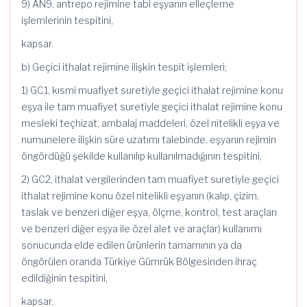
9) AN9, antrepo rejimine tabi eşyanın elleçleme
işlemlerinin tespitini,
kapsar.
b) Geçici ithalat rejimine ilişkin tespit işlemleri;
1) GC1, kısmi muafiyet suretiyle geçici ithalat rejimine konu
eşya ile tam muafiyet suretiyle geçici ithalat rejimine konu
mesleki teçhizat, ambalaj maddeleri, özel nitelikli eşya ve
numunelere ilişkin süre uzatımı talebinde, eşyanın rejimin
öngördüğü şekilde kullanılıp kullanılmadığının tespitini,
2) GC2, ithalat vergilerinden tam muafiyet suretiyle geçici
ithalat rejimine konu özel nitelikli eşyanın (kalıp, çizim,
taslak ve benzeri diğer eşya, ölçme, kontrol, test araçları
ve benzeri diğer eşya ile özel alet ve araçlar) kullanımı
sonucunda elde edilen ürünlerin tamamının ya da
öngörülen oranda Türkiye Gümrük Bölgesinden ihraç
edildiğinin tespitini,
kapsar.