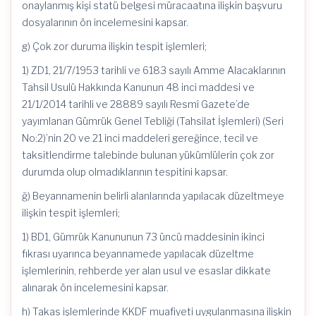
onaylanmış kişi statü belgesi müracaatına ilişkin başvuru
dosyalarının ön incelemesini kapsar.
g) Çok zor duruma ilişkin tespit işlemleri;
1) ZD1, 21/7/1953 tarihli ve 6183 sayılı Amme Alacaklarının
Tahsil Usulü Hakkında Kanunun 48 inci maddesi ve
21/1/2014 tarihli ve 28889 sayılı Resmî Gazete’de
yayımlanan Gümrük Genel Tebliği (Tahsilat İşlemleri) (Seri
No:2)’nin 20 ve 21 inci maddeleri gereğince, tecil ve
taksitlendirme talebinde bulunan yükümlülerin çok zor
durumda olup olmadıklarının tespitini kapsar.
ğ) Beyannamenin belirli alanlarında yapılacak düzeltmeye
ilişkin tespit işlemleri;
1) BD1, Gümrük Kanununun 73 üncü maddesinin ikinci
fıkrası uyarınca beyannamede yapılacak düzeltme
işlemlerinin, rehberde yer alan usul ve esaslar dikkate
alınarak ön incelemesini kapsar.
h) Takas işlemlerinde KKDF muafiyeti uygulanmasına ilişkin