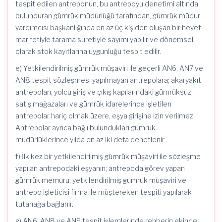
tespit edilen antreponun, bu antrepoyu denetimi altında
bulunduran gümrük müdürlüğü tarafından, gümrük müdür
yardımcısı başkanlığında en az üç kişiden oluşan bir heyet
marifetiyle tarama suretiyle sayımı yapılır ve dönemsel
olarak stok kayıtlarına uygunluğu tespit edilir.
e) Yetkilendirilmiş gümrük müşaviri ile geçerli AN6, AN7 ve
AN8 tespit sözleşmesi yapılmayan antrepolara; akaryakıt
antrepoları, yolcu giriş ve çıkış kapılarındaki gümrüksüz
satış mağazaları ve gümrük idarelerince işletilen
antrepolar hariç olmak üzere, eşya girişine izin verilmez.
Antrepolar ayrıca bağlı bulundukları gümrük
müdürlüklerince yılda en az iki defa denetlenir.
f) İlk kez bir yetkilendirilmiş gümrük müşaviri ile sözleşme
yapılan antrepodaki eşyanın; antrepoda görev yapan
gümrük memuru, yetkilendirilmiş gümrük müşaviri ve
antrepo işleticisi firma ile müştereken tespiti yapılarak
tutanağa bağlanır.
g) AN6, AN8 ve AN9 tespit işlemlerinde rehberin ekinde