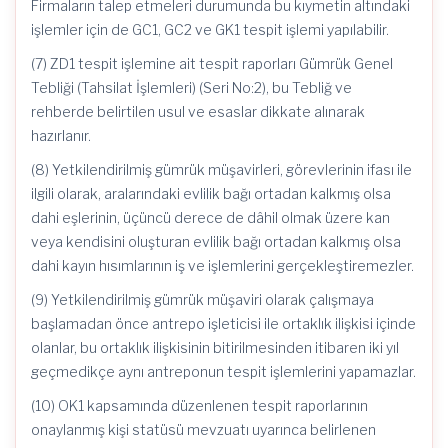
Firmaların talep etmeleri durumunda bu kıymetin altındaki
işlemler için de GC1, GC2 ve GK1 tespit işlemi yapılabilir.
(7) ZD1 tespit işlemine ait tespit raporları Gümrük Genel
Tebliği (Tahsilat İşlemleri) (Seri No:2), bu Tebliğ ve
rehberde belirtilen usul ve esaslar dikkate alınarak
hazırlanır.
(8) Yetkilendirilmiş gümrük müşavirleri, görevlerinin ifası ile
ilgili olarak, aralarındaki evlilik bağı ortadan kalkmış olsa
dahi eşlerinin, üçüncü derece de dâhil olmak üzere kan
veya kendisini oluşturan evlilik bağı ortadan kalkmış olsa
dahi kayın hısımlarının iş ve işlemlerini gerçekleştiremezler.
(9) Yetkilendirilmiş gümrük müşaviri olarak çalışmaya
başlamadan önce antrepo işleticisi ile ortaklık ilişkisi içinde
olanlar, bu ortaklık ilişkisinin bitirilmesinden itibaren iki yıl
geçmedikçe aynı antreponun tespit işlemlerini yapamazlar.
(10) OK1 kapsamında düzenlenen tespit raporlarının
onaylanmış kişi statüsü mevzuatı uyarınca belirlenen