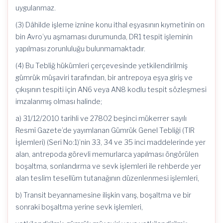
uygulanmaz.
(3) Dâhilde işleme iznine konu ithal eşyasının kıymetinin on
bin Avro’yu aşmaması durumunda, DR1 tespit işleminin
yapılması zorunluluğu bulunmamaktadır.
(4) Bu Tebliğ hükümleri çerçevesinde yetkilendirilmiş
gümrük müşaviri tarafından, bir antrepoya eşya giriş ve
çıkışının tespiti için AN6 veya AN8 kodlu tespit sözleşmesi
imzalanmış olması halinde;
a) 31/12/2010 tarihli ve 27802 beşinci mükerrer sayılı
Resmî Gazete’de yayımlanan Gümrük Genel Tebliği (TIR
İşlemleri) (Seri No:1)’nin 33, 34 ve 35 inci maddelerinde yer
alan, antrepoda görevli memurlarca yapılması öngörülen
boşaltma, sonlandırma ve sevk işlemleri ile rehberde yer
alan teslim tesellüm tutanağının düzenlenmesi işlemleri,
b) Transit beyannamesine ilişkin varış, boşaltma ve bir
sonraki boşaltma yerine sevk işlemleri,