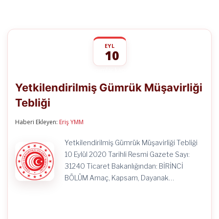
EYL
10
Yetkilendirilmiş
yorumlar kapalı
Gümrük
Yetkilendirilmiş Gümrük Müşavirliği
Müşavirliği
Tebliği
Tebliği
için
Haberi Ekleyen:
Eriş YMM
Yetkilendirilmiş Gümrük Müşavirliği Tebliği
10 Eylül 2020 Tarihli Resmi Gazete Sayı:
31240 Ticaret Bakanlığından: BİRİNCİ
BÖLÜM Amaç, Kapsam, Dayanak…