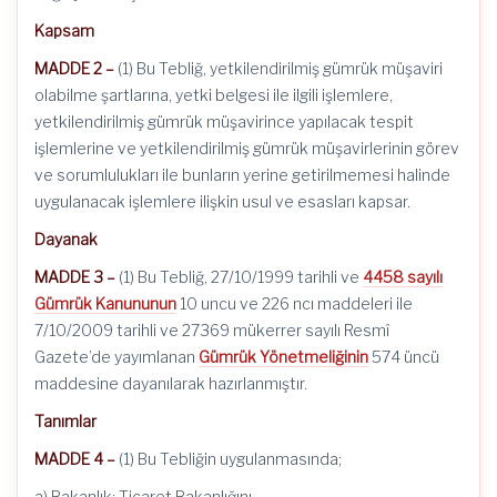
Kapsam
MADDE 2 –
(1) Bu Tebliğ, yetkilendirilmiş gümrük müşaviri
olabilme şartlarına, yetki belgesi ile ilgili işlemlere,
yetkilendirilmiş gümrük müşavirince yapılacak tespit
işlemlerine ve yetkilendirilmiş gümrük müşavirlerinin görev
ve sorumlulukları ile bunların yerine getirilmemesi halinde
uygulanacak işlemlere ilişkin usul ve esasları kapsar.
Dayanak
MADDE 3 –
(1) Bu Tebliğ, 27/10/1999 tarihli ve
4458 sayılı
Gümrük Kanununun
10 uncu ve 226 ncı maddeleri ile
7/10/2009 tarihli ve 27369 mükerrer sayılı Resmî
Gazete’de yayımlanan
Gümrük Yönetmeliğinin
574 üncü
maddesine dayanılarak hazırlanmıştır.
Tanımlar
MADDE 4 –
(1) Bu Tebliğin uygulanmasında;
a) Bakanlık: Ticaret Bakanlığını,