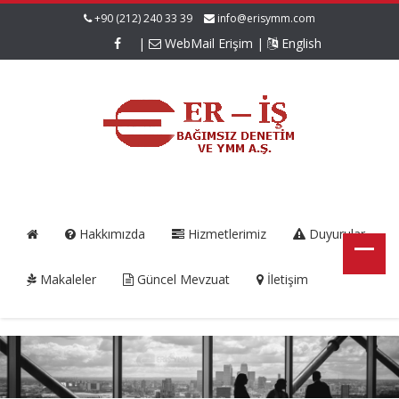
+90 (212) 240 33 39
info@erisymm.com
|
WebMail Erişim
|
English
Hakkımızda
Hizmetlerimiz
Duyurular
Makaleler
Güncel Mevzuat
İletişim