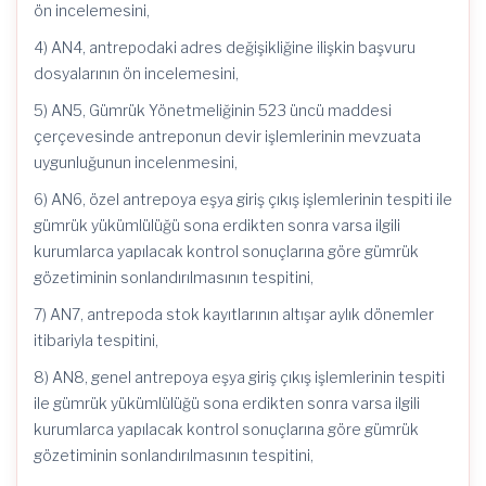
ön incelemesini,
4) AN4, antrepodaki adres değişikliğine ilişkin başvuru
dosyalarının ön incelemesini,
5) AN5, Gümrük Yönetmeliğinin 523 üncü maddesi
çerçevesinde antreponun devir işlemlerinin mevzuata
uygunluğunun incelenmesini,
6) AN6, özel antrepoya eşya giriş çıkış işlemlerinin tespiti ile
gümrük yükümlülüğü sona erdikten sonra varsa ilgili
kurumlarca yapılacak kontrol sonuçlarına göre gümrük
gözetiminin sonlandırılmasının tespitini,
7) AN7, antrepoda stok kayıtlarının altışar aylık dönemler
itibariyla tespitini,
8) AN8, genel antrepoya eşya giriş çıkış işlemlerinin tespiti
ile gümrük yükümlülüğü sona erdikten sonra varsa ilgili
kurumlarca yapılacak kontrol sonuçlarına göre gümrük
gözetiminin sonlandırılmasının tespitini,