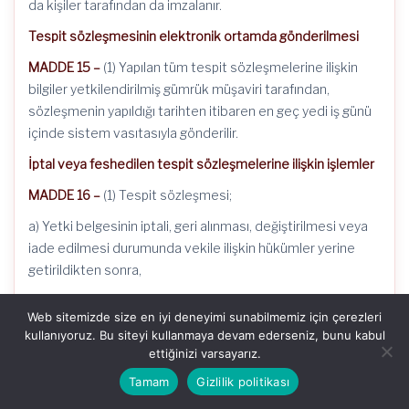
da kişiler tarafından da imzalanır.
Tespit sözleşmesinin elektronik ortamda gönderilmesi
MADDE 15 –
(1) Yapılan tüm tespit sözleşmelerine ilişkin
bilgiler yetkilendirilmiş gümrük müşaviri tarafından,
sözleşmenin yapıldığı tarihten itibaren en geç yedi iş günü
içinde sistem vasıtasıyla gönderilir.
İptal veya feshedilen tespit sözleşmelerine ilişkin işlemler
MADDE 16 –
(1) Tespit sözleşmesi;
a) Yetki belgesinin iptali, geri alınması, değiştirilmesi veya
iade edilmesi durumunda vekile ilişkin hükümler yerine
getirildikten sonra,
b) Tespit işlemine konu faaliyetin sona ermesi veya
Web sitemizde size en iyi deneyimi sunabilmemiz için çerezleri
faaliyet alanının ortadan kalkması nedeniyle tespit
kullanıyoruz. Bu siteyi kullanmaya devam ederseniz, bunu kabul
işleminin yapılamayacağı durumda,
ettiğinizi varsayarız.
iptal edilir.
Tamam
Gizlilik politikası
(2) Yeni sözleşmeye taraf olacak yetkilendirilmiş gümrük