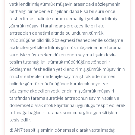
yetkilendirilmiş gümrük müşaviri arasındaki sözleşmenin
herhangi bir nedenle bir yıldan daha kısa bir süre önce
feshedilmesi halinde durum derhal ilgili yetkilendirilmiş
gümrük müşaviri tarafından gerekçesi ile birlikte
antrepoları denetimi altında bulunduran gümrük
müdürlüğüne bildirilir. Sözleşmesi feshedilen ile sözleşme
akdedilen yetkilendirilmiş gümrük müşavirlerince tarama
suretiyle müştereken düzenlenen sayıma ilişkin devir-
teslim tutanağı ilgili gümrük müdürlüğüne gönderilir.
Sözleşmesi feshedilen yetkilendirilmiş gümrük müşavirinin
mücbir sebepler nedeniyle sayıma iştirak edememesi
halinde gümrük müdürlüğünce kurulacak heyet ve
sözleşme akdedilen yetkilendirilmiş gümrük müşaviri
tarafından tarama suretiyle antreponun sayımı yapılır ve
dönemsel olarak stok kayıtlarına uygunluğu tespit edilerek
tutanağa bağlanır. Tutanak sonucuna göre gerekli işlem
tesis edilir.
d) AN7 tespit işleminin dönemsel olarak yaptırılmadığı