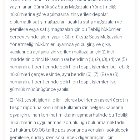
yayımlanan Gümrüksüz Satış Mağazaları Yönetmeliği
hükümlerine göre açılmasına izin verilen depolar,
diplomatik satış mağazaları, uçakta satış mağazaları ve
gemilere eşya satış mağazaları için bu Tebliğ hükümleri
çerçevesinde işlem yapılır. Gümrüksüz Satış Mağazaları
Yönetmeliği hükümleri uyarınca yolcu giriş ve çıkış
kapılarında açılışına izin verilen mağazalar için 11 inci
maddenin birinci fıkrasının (a) bendinin (1), (2), (3), (4) ve (5)
numaralı alt bentlerinde belirtilen tespit işlemleri bu Tebliğ
hükümleri çerçevesinde; aynı bendin (6), (7), (8) ve (9)
numaralı alt bentlerinde belirtilen tespit işlemleri ise
gümrük müdürlüğünce yapılır.
(2) NK1 tespit işlemi ile ilgili olarak belirlenen asgari ücretin
tespit raporuna konu nihai kullanım izin belgesi kapsamı
eşya için alınan teminat miktarını aşması halinde bu Tebliğ
hükümlerinin uygulanması zorunluluğu bulunmamaktadır.
Bu hüküm, 89.08 tarife pozisyonunda yer alan “sökülecek
gemilerle, suda yüzen sökülecek diğer araçlar” için