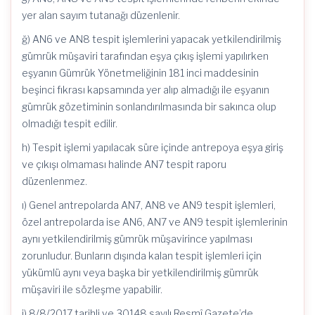
yer alan sayım tutanağı düzenlenir.
ğ) AN6 ve AN8 tespit işlemlerini yapacak yetkilendirilmiş
gümrük müşaviri tarafından eşya çıkış işlemi yapılırken
eşyanın Gümrük Yönetmeliğinin 181 inci maddesinin
beşinci fıkrası kapsamında yer alıp almadığı ile eşyanın
gümrük gözetiminin sonlandırılmasında bir sakınca olup
olmadığı tespit edilir.
h) Tespit işlemi yapılacak süre içinde antrepoya eşya giriş
ve çıkışı olmaması halinde AN7 tespit raporu
düzenlenmez.
ı) Genel antrepolarda AN7, AN8 ve AN9 tespit işlemleri,
özel antrepolarda ise AN6, AN7 ve AN9 tespit işlemlerinin
aynı yetkilendirilmiş gümrük müşavirince yapılması
zorunludur. Bunların dışında kalan tespit işlemleri için
yükümlü aynı veya başka bir yetkilendirilmiş gümrük
müşaviri ile sözleşme yapabilir.
i) 8/8/2017 tarihli ve 30148 sayılı Resmî Gazete’de