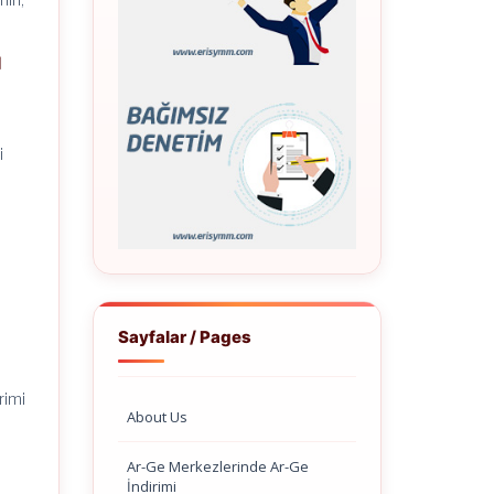
I
i
Sayfalar / Pages
rimi
About Us
e
Ar-Ge Merkezlerinde Ar-Ge
İndirimi