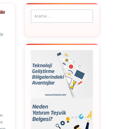
lir
ir
e,
de
nin,