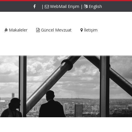
|
WebMail Erişim
|
English
Makaleler
Güncel Mevzuat
İletişim