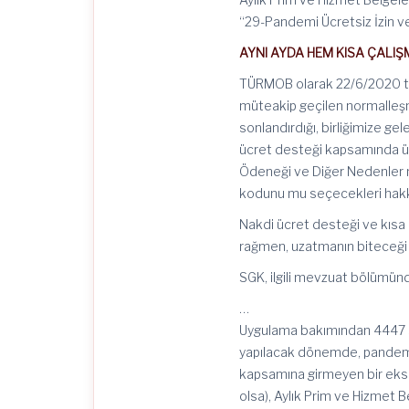
“29-Pandemi Ücretsiz İzin v
AYNI AYDA HEM KISA ÇALI
TÜRMOB olarak 22/6/2020 ta
müteakip geçilen normalleşm
sonlandırdığı, birliğimize gel
ücret desteği kapsamında üc
Ödeneği ve Diğer Nedenler m
kodunu mu seçecekleri hakkı
Nakdi ücret desteği ve kıs
rağmen, uzatmanın biteceği 
SGK, ilgili mevzuat bölümünd
…
Uygulama bakımından 4447 sa
yapılacak dönemde, pandemi ne
kapsamına girmeyen bir eksi
olsa), Aylık Prim ve Hizmet