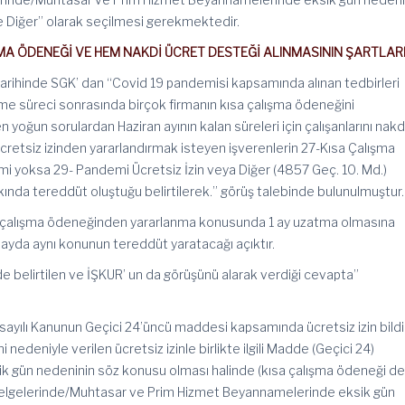
e Diğer” olarak seçilmesi gerekmektedir.
ŞMA ÖDENEĞİ VE HEM NAKDİ ÜCRET DESTEĞİ ALINMASININ ŞARTLAR
rihinde SGK’ dan “Covid 19 pandemisi kapsamında alınan tedbirleri
e süreci sonrasında birçok firmanın kısa çalışma ödeneğini
en yoğun sorulardan Haziran ayının kalan süreleri için çalışanlarını nakd
retsiz izinden yararlandırmak isteyen işverenlerin 27-Kısa Çalışma
i yoksa 29- Pandemi Ücretsiz İzin veya Diğer (4857 Geç. 10. Md.)
nda tereddüt oluştuğu belirtilerek.” görüş talebinde bulunulmuştur.
a çalışma ödeneğinden yararlanma konusunda 1 ay uzatma olmasına
ayda aynı konunun tereddüt yaratacağı açıktır.
e belirtilen ve İŞKUR’ un da görüşünü alarak verdiği cevapta”
yılı Kanunun Geçici 24’üncü maddesi kapsamında ücretsiz izin bildi
deniyle verilen ücretsiz izinle birlikte ilgili Madde (Geçici 24)
k gün nedeninin söz konusu olması halinde (kısa çalışma ödeneği d
 Belgelerinde/Muhtasar ve Prim Hizmet Beyannamelerinde eksik gün