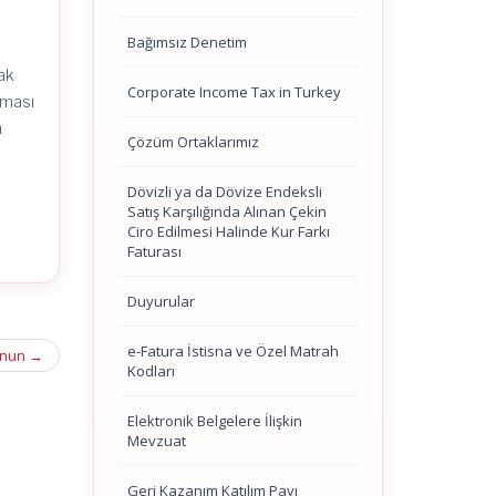
Bağımsız Denetim
cak
Corporate Income Tax in Turkey
lması
n
Çözüm Ortaklarımız
Dövizli ya da Dövize Endeksli
Satış Karşılığında Alınan Çekin
Ciro Edilmesi Halinde Kur Farkı
Faturası
Duyurular
e-Fatura İstisna ve Özel Matrah
Kanun
→
Kodları
Elektronik Belgelere İlişkin
Mevzuat
Geri Kazanım Katılım Payı