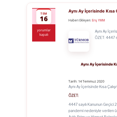
Aynı Ay İçerisinde Kısa
TEM
16
Haberi Ekleyen:
Eriş YMM
Aynı
yorumlar
Aynı Ay İçer
Ay
kapalı
ÖZET: 4447 
İçerisinde
Kısa
Çalışma
Ödeneği
ve
Nakdi
Aynı Ay İçerisinde K
Ücret
Desteğinden
Yararlanılabilir
için
Tarih: 14 Temmuz 2020
Aynı Ay İçerisinde Kısa Çalı
ÖZET:
4447 sayılı Kanunun Geçici 
pandemi nedeniyle verilen üc
Aylık Prim ve Hizmet Belge