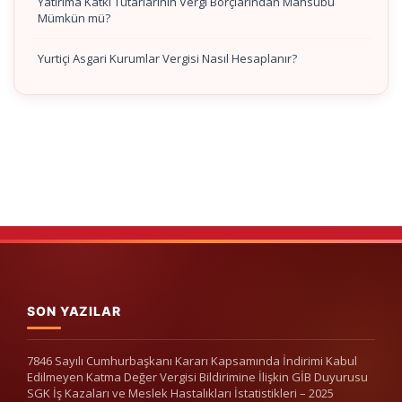
Yatırıma Katkı Tutarlarının Vergi Borçlarından Mahsubu
Mümkün mü?
Yurtiçi Asgari Kurumlar Vergisi Nasıl Hesaplanır?
SON YAZILAR
7846 Sayılı Cumhurbaşkanı Kararı Kapsamında İndirimi Kabul
Edilmeyen Katma Değer Vergisi Bildirimine İlişkin GİB Duyurusu
SGK İş Kazaları ve Meslek Hastalıkları İstatistikleri – 2025