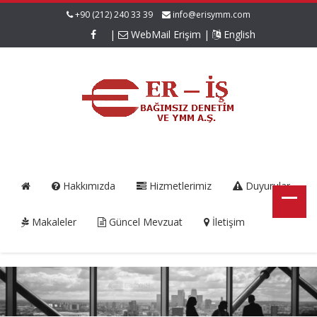
+90 (212) 240 33 39
info@erisymm.com
|
WebMail Erişim
|
English
Hakkımızda
Hizmetlerimiz
Duyurular
Makaleler
Güncel Mevzuat
İletişim