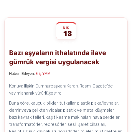
NIS
18
Bazı
yorumlar kapalı
eşyaların
Bazı eşyaların ithalatında ilave
ithalatında
ilave
gümrük vergisi uygulanacak
gümrük
vergisi
uygulanacak
Haberi Ekleyen:
Eriş YMM
için
Konuya ilişkin Cumhurbaşkanı Kararı, Resmi Gazete’de
yayımlanarak yürürlüğe girdi.
Buna göre, kauçuk iplikler, tutkallar, plastik plaka/levhalar,
demir veya çelikten vidalar, plastik ve metal düğmeler,
bazı kaynak telleri, kağıt kesme makinaları, hava perdeleri,
transformatörler, redresörler, sesli işaret cihazları,
kesintisiz güç kaynakları, hoparlörler, röleler, multimetreler,