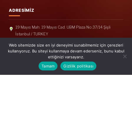
ADRESIMIZ
19 Mayıs Mah. 19 Mayıs Cad. UBM Plaza No:37/14 Şişli
İstanbul / TURKEY
Telefon: +90(212) 240 33 39
Web sitemizde size en iyi deneyimi sunabilmemiz için çerezleri
Telefon: +90(212) 248 19 36
kullanıyoruz. Bu siteyi kullanmaya devam ederseniz, bunu kabul
ettiğinizi varsayarız.
info@erisymm.com
Tamam
Gizlilik politikası
PRATIK MENÜ
Ana Sayfa
Hakkımızda
Hizmetlerimiz
Güncel Mevzuat
İletişim