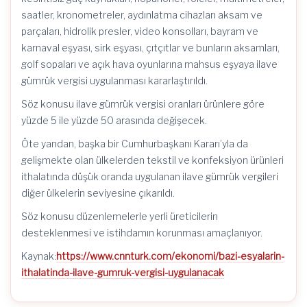
saatler, kronometreler, aydınlatma cihazları aksam ve
parçaları, hidrolik presler, video konsolları, bayram ve
karnaval eşyası, sirk eşyası, çıtçıtlar ve bunların aksamları,
golf sopaları ve açık hava oyunlarına mahsus eşyaya ilave
gümrük vergisi uygulanması kararlaştırıldı.
Söz konusu ilave gümrük vergisi oranları ürünlere göre
yüzde 5 ile yüzde 50 arasında değişecek.
Öte yandan, başka bir Cumhurbaşkanı Kararı’yla da
gelişmekte olan ülkelerden tekstil ve konfeksiyon ürünleri
ithalatında düşük oranda uygulanan ilave gümrük vergileri
diğer ülkelerin seviyesine çıkarıldı.
Söz konusu düzenlemelerle yerli üreticilerin
desteklenmesi ve istihdamın korunması amaçlanıyor.
Kaynak:
https://www.cnnturk.com/ekonomi/bazi-esyalarin-
ithalatinda-ilave-gumruk-vergisi-uygulanacak