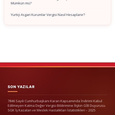
Mümkün mü?
Yurtiçi Asgari Kurumlar Vergisi Nasıl Hesaplanır?
SON YAZILAR
7846 Sayılı Cumhurbaşkanı Kararı Kapsamında İndirimi Kabul
Edilmeyen Katma Değer Vergisi Bildirimine İlişkin GİB Duyurusu
SGK İş Kazaları ve Meslek Hastalıkları İstatistikleri – 2025