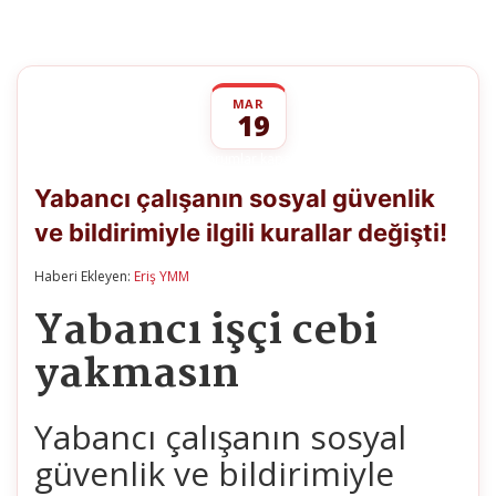
MAR
19
Yabancı çalışanın
yorumlar kapalı
sosyal
Yabancı çalışanın sosyal güvenlik
güvenlik
ve
ve bildirimiyle ilgili kurallar değişti!
bildirimiyle
ilgili
kurallar
Haberi Ekleyen:
Eriş YMM
değişti!
Yabancı işçi cebi
için
yakmasın
Yabancı çalışanın sosyal
güvenlik ve bildirimiyle