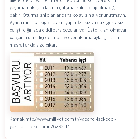
aileler de bu yöntemi tercih ediyor. Bu konuda sıkıntı
yaşamamak için dadının çalışma izninin olup olmadığına
bakın. Oturma izni olanlar daha kolay izin alıyor unutmayın.
Ayrıca mutlaka sigortalarını yapın. İzinsiz ya da sigortasız
çalıştırdığınızda ciddi para cezaları var. Üstelik izni olmayan
çalışanın sınır dışı edilmesi ve konaklamasıyla ilgili tüm
masraflar da size çıkartılır.
Kaynak:http://www.milliyet.com.tr/yabanci-isci-cebi-
yakmasin-ekonomi-2629211/