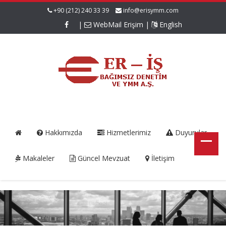
+90 (212) 240 33 39
info@erisymm.com
|
WebMail Erişim
|
English
Hakkımızda
Hizmetlerimiz
Duyurular
Makaleler
Güncel Mevzuat
İletişim