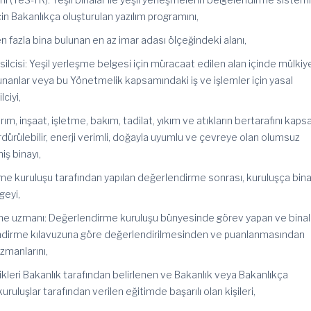
için Bakanlıkça oluşturulan yazılım programını,
n fazla bina bulunan en az imar adası ölçeğindeki alanı,
ilcisi: Yeşil yerleşme belgesi için müracaat edilen alan içinde mülkiy
lunanlar veya bu Yönetmelik kapsamındaki iş ve işlemler için yasal
lciyi,
arım, inşaat, işletme, bakım, tadilat, yıkım ve atıkların bertarafını kaps
rülebilir, enerji verimli, doğayla uyumlu ve çevreye olan olumsuz
iş binayı,
dirme kuruluşu tarafından yapılan değerlendirme sonrası, kuruluşça bin
geyi,
dirme uzmanı: Değerlendirme kuruluşu bünyesinde görev yapan ve binal
ndirme kılavuzuna göre değerlendirilmesinden ve puanlanmasından
uzmanlarını,
telikleri Bakanlık tarafından belirlenen ve Bakanlık veya Bakanlıkça
ruluşlar tarafından verilen eğitimde başarılı olan kişileri,