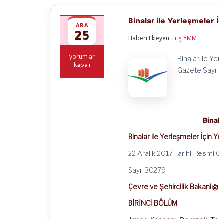
Binalar ile Yerleşmeler İ
ARA
25
Haberi Ekleyen:
Eriş YMM
Binalar
yorumlar
Binalar ile Y
ile
kapalı
Gazete Sayı:
Yerleşmeler
İçin
Yeşil
Sertifika
Yönetmeliği
için
Binal
Binalar ile Yerleşmeler İçin Y
22 Aralık 2017 Tarihli Resmi
Sayı: 30279
Çevre ve Şehircilik Bakanlığ
BİRİNCİ BÖLÜM