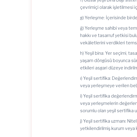
çevrimiçi olarak işletilmesi 
g) Yerleşme: İçerisinde birde
ğ) Yerleşme sahibi veya tems
hakkı ve tasarruf yetkisi bu
vekâletlerini verdikleri temsi
h) Yeşil bina: Yer seçimi, tas
yaşam döngüsü boyunca sürdü
etkileri asgari düzeye indirilm
ı) Yeşil sertifika: Değerlen
veya yerleşmeye verilen bel
i) Yeşil sertifika değerlen
veya yerleşmelerin değerle
sorumlu olan yeşil sertifika 
j) Yeşil sertifika uzmanı: Ni
yetkilendirilmiş kurum veya ku