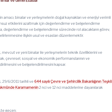
ımlar ve Genel Esaslar
n amacı; binalar ve yerleşmelerin doğal kaynakları ve enerjiyi verimli
msuz etkilerini azaltmak için değerlendirme ve belgelendirme
na, değerlendirme ve belgelendirme sürecinde rol alacakların görev,
belirlenmesine ilişkin usul ve esasları düzenlemektir.
 mevcut ve yeni binalar ile yerleşmelerin teknik özelliklerini ve
arak, çevresel, sosyal ve ekonomik performanslarının ve
ndirilmesini ve belgelendirilmesini kapsar.
, 29/6/2011 tarihli ve
644 sayılı Çevre ve Şehircilik Bakanlığının Teşki
Hükmünde Kararnamenin
2 nci ve 12 nci maddelerine dayanılarak
kte geçen;