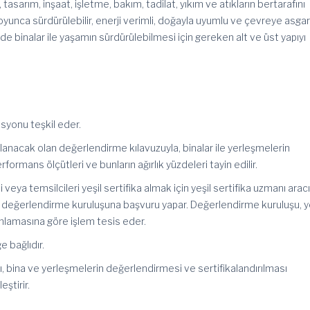
 tasarım, inşaat, işletme, bakım, tadilat, yıkım ve atıkların bertarafını
nca sürdürülebilir, enerji verimli, doğayla uyumlu ve çevreye asgar
de binalar ile yaşamın sürdürülebilmesi için gereken alt ve üst yapıyı
isyonu teşkil eder.
mlanacak olan değerlendirme kılavuzuyla, binalar ile yerleşmelerin
rformans ölçütleri ve bunların ağırlık yüzdeleri tayin edilir.
veya temsilcileri yeşil sertifika almak için yeşil sertifika uzmanı aracıl
en değerlendirme kuruluşuna başvuru yapar. Değerlendirme kuruluşu, y
nlamasına göre işlem tesis eder.
e bağlıdır.
ı, bina ve yerleşmelerin değerlendirmesi ve sertifikalandırılması
ştirir.