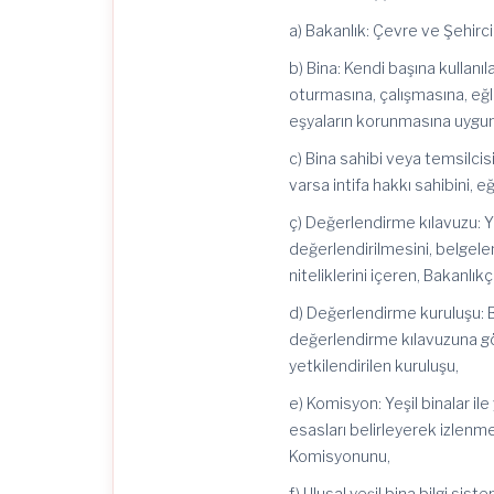
a) Bakanlık: Çevre ve Şehircil
b) Bina: Kendi başına kullanıla
oturmasına, çalışmasına, eğ
eşyaların korunmasına uygun 
c) Bina sahibi veya temsilcis
varsa intifa hakkı sahibini, e
ç) Değerlendirme kılavuzu: Yeş
değerlendirilmesini, belgele
niteliklerini içeren, Bakanl
d) Değerlendirme kuruluşu: B
değerlendirme kılavuzuna gö
yetkilendirilen kuruluşu,
e) Komisyon: Yeşil binalar ile
esasları belirleyerek izlenm
Komisyonunu,
f) Ulusal yeşil bina bilgi sis