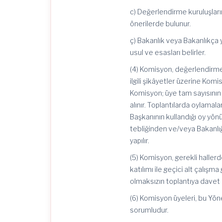
c) Değerlendirme kuruluşları
önerilerde bulunur.
ç) Bakanlık veya Bakanlıkça y
usul ve esasları belirler.
(4) Komisyon, değerlendirme 
ilgili şikâyetler üzerine Komis
Komisyon; üye tam sayısının s
alınır. Toplantılarda oylamala
Başkanının kullandığı oy yönünde
tebliğinden ve/veya Bakanlığ
yapılır.
(5) Komisyon, gerekli hallerd
katılımı ile geçici alt çalışm
olmaksızın toplantıya davet e
(6) Komisyon üyeleri, bu Yön
sorumludur.