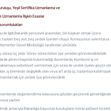
uluşu, Yeşil Sertifika Uzmanlarına ve
 Uzmanlarına İlişkin Esaslar
sorumlulukları
u ile ilgili Bakanlık personeli arasından, biri başkan olmak üzere
k toplam beş asil, beş yedek üyeden oluşur. Komisyonun sekretarya
 Hizmetler Genel Müdürlüğü tarafından yürütülür.
 süresi üç yıldır. Görev süresi biten üye yeniden görevlendirilebilir.
olarak görevi başında bulunmadığı durumlarda, Komisyon iş ve
raklamaya sebebiyet vermemek için sırası ile yedek üyeler geçici ol
lan, iş biriminde değişiklik olan veya art arda üç toplantıya katılmayan
amamlamak için yedek üye görevlendirilir.
 dönemlerde değerlendirme kılavuzunu gözden geçirerek gerektiğind
veya yaptırır.
mak amacıyla Bakanlığa başvuran kuruluşların müracaatlarını inceler.