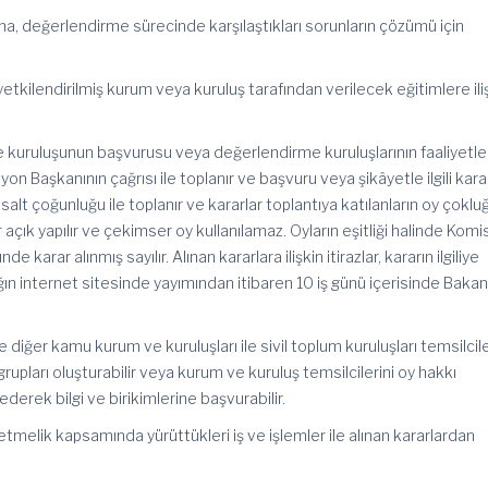
na, değerlendirme sürecinde karşılaştıkları sorunların çözümü için
etkilendirilmiş kurum veya kuruluş tarafından verilecek eğitimlere ili
kuruluşunun başvurusu veya değerlendirme kuruluşlarının faaliyetleri
yon Başkanının çağrısı ile toplanır ve başvuru veya şikâyetle ilgili karar 
alt çoğunluğu ile toplanır ve kararlar toplantıya katılanların oy çokluğ
r açık yapılır ve çekimser oy kullanılamaz. Oyların eşitliği halinde Kom
 karar alınmış sayılır. Alınan kararlara ilişkin itirazlar, kararın ilgiliye
ın internet sitesinde yayımından itibaren 10 iş günü içerisinde Bakan
e diğer kamu kurum ve kuruluşları ile sivil toplum kuruluşları temsilcile
a grupları oluşturabilir veya kurum ve kuruluş temsilcilerini oy hakkı
derek bilgi ve birikimlerine başvurabilir.
etmelik kapsamında yürüttükleri iş ve işlemler ile alınan kararlardan