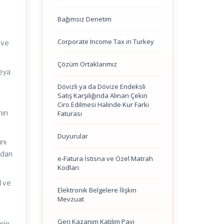
Bağımsız Denetim
Corporate Income Tax in Turkey
 ve
Çözüm Ortaklarımız
veya
Dövizli ya da Dövize Endeksli
Satış Karşılığında Alınan Çekin
Ciro Edilmesi Halinde Kur Farkı
nın
Faturası
Duyurular
ını
ndan
e-Fatura İstisna ve Özel Matrah
Kodları
l ve
Elektronik Belgelere İlişkin
Mevzuat
Geri Kazanım Katılım Payı
inin