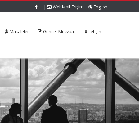
|
WebMail Erişim
|
English
Makaleler
Güncel Mevzuat
İletişim