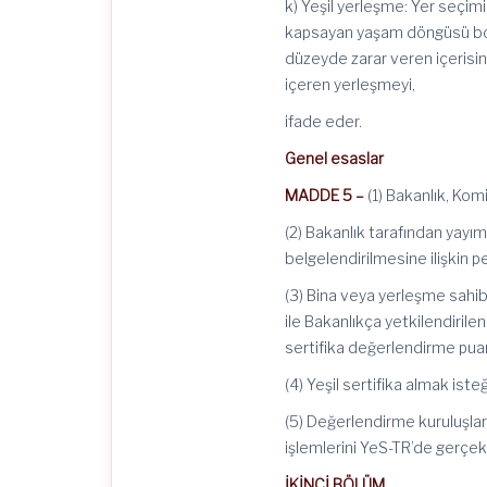
k) Yeşil yerleşme: Yer seçimi,
kapsayan yaşam döngüsü boyu
düzeyde zarar veren içerisin
içeren yerleşmeyi,
ifade eder.
Genel esaslar
MADDE 5 –
(1) Bakanlık, Kom
(2) Bakanlık tarafından yayı
belgelendirilmesine ilişkin pe
(3) Bina veya yerleşme sahibi 
ile Bakanlıkça yetkilendiril
sertifika değerlendirme pua
(4) Yeşil sertifika almak isteğ
(5) Değerlendirme kuruluşlar
işlemlerini YeS-TR’de gerçekle
İKİNCİ BÖLÜM