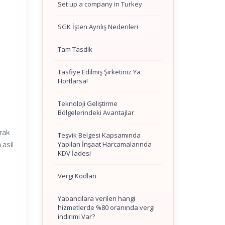
Set up a company in Turkey
SGK İşten Ayrılış Nedenleri
Tam Tasdik
Tasfiye Edilmiş Şirketiniz Ya
Hortlarsa!
Teknoloji Geliştirme
Bölgelerindeki Avantajlar
arak
Teşvik Belgesi Kapsamında
Yapılan İnşaat Harcamalarında
 asil
KDV İadesi
Vergi Kodları
e
Yabancılara verilen hangi
hizmetlerde %80 oranında vergi
indirimi Var?