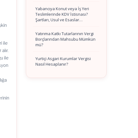
Yabancıya Konut veya İş Yeri
Teslimlerinde KDV İstisnası?
Şartları, Usul ve Esaslar…
şkin
Yatırıma Katkı Tutarlarının Vergi
Borçlarından Mahsubu Mümkün
 ile
mü?
alır.
u ile
Yurtiçi Asgari Kurumlar Vergisi
Nasıl Hesaplanır?
isyon
lığa
rinin