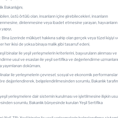
ik Bakanlığını,
bilen, üstü örtülü olan, insanların içine girebilecekleri, insanların
lenmesine, dinlenmesine veya ibadet etmesine yarayan, hayvanların
yapıyı,
i: Bina üzerinde mülkiyet hakkına sahip olan gerçek veya tüzel kişiyi 
ğer her ikisi de yoksa binaya malik gibi tasarruf edeni,
il binalar ile yeşil yerleşmelerin kriterlerini, başvuruların alınması ve
ndirme usul ve esasları ile yeşil sertifika ve değerlendirme uzmanları
ıkça yayımlanan dokümanı,
inalar ile yerleşmelerin çevresel, sosyal ve ekonomik performanslar
re değerlendirerek, belgelendirilmesinden sorumlu, Bakanlık tarafı
 yeşil yerleşmelere dair sistemin kurulması ve işletilmesine ilişkin usu
esinden sorumlu, Bakanlık bünyesinde kurulan Yeşil Sertifika
temi (YeS-TR): Yeşil binalar ile yeşil yerleşmelerin belgelendirme sistem