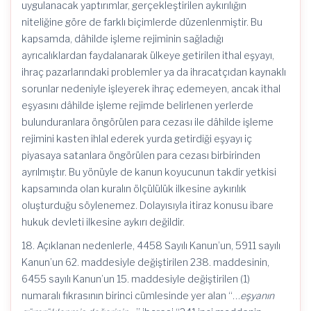
uygulanacak yaptırımlar, gerçekleştirilen aykırılığın
niteliğine göre de farklı biçimlerde düzenlenmiştir. Bu
kapsamda, dâhilde işleme rejiminin sağladığı
ayrıcalıklardan faydalanarak ülkeye getirilen ithal eşyayı,
ihraç pazarlarındaki problemler ya da ihracatçıdan kaynaklı
sorunlar nedeniyle işleyerek ihraç edemeyen, ancak ithal
eşyasını dâhilde işleme rejimde belirlenen yerlerde
bulunduranlara öngörülen para cezası ile dâhilde işleme
rejimini kasten ihlal ederek yurda getirdiği eşyayı iç
piyasaya satanlara öngörülen para cezası birbirinden
ayrılmıştır. Bu yönüyle de kanun koyucunun takdir yetkisi
kapsamında olan kuralın ölçülülük ilkesine aykırılık
oluşturduğu söylenemez. Dolayısıyla itiraz konusu ibare
hukuk devleti ilkesine aykırı değildir.
18. Açıklanan nedenlerle, 4458 Sayılı Kanun’un, 5911 sayılı
Kanun’un 62. maddesiyle değiştirilen 238. maddesinin,
6455 sayılı Kanun’un 15. maddesiyle değiştirilen (1)
numaralı fıkrasının birinci cümlesinde yer alan “…
eşyanın