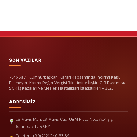
SON YAZILAR
7846 Sayılı Cumhurbaşkanı Kararı Kapsamında İndirimi Kabul
Edilmeyen Katma Değer Vergisi Bildirimine İlişkin GİB Duyurusu
SGK İş Kazaları ve Meslek Hastalıkları İstatistikleri – 2025
ADRESIMIZ
19 Mayıs Mah. 19 Mayıs Cad. UBM Plaza No:37/14 Şişli
İstanbul / TURKEY
Telefon: +90(212) 240 33 39