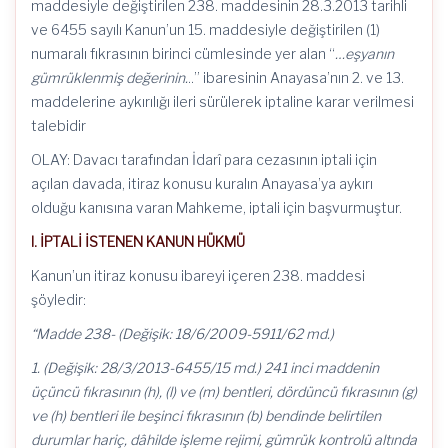
maddesiyle değiştirilen 238. maddesinin 28.3.2013 tarihli
ve 6455 sayılı Kanun’un 15. maddesiyle değiştirilen (1)
numaralı fıkrasının birinci cümlesinde yer alan “
…eşyanın
gümrüklenmiş değerinin.
..” ibaresinin Anayasa’nın 2. ve 13.
maddelerine aykırılığı ileri sürülerek iptaline karar verilmesi
talebidir
OLAY: Davacı tarafından İdarî para cezasının iptali için
açılan davada, itiraz konusu kuralın Anayasa’ya aykırı
olduğu kanısına varan Mahkeme, iptali için başvurmuştur.
I. İPTALİ İSTENEN KANUN HÜKMÜ
Kanun’un itiraz konusu ibareyi içeren 238. maddesi
şöyledir:
“Madde 238- (Değişik: 18/6/2009-5911/62 md.)
1. (Değişik: 28/3/2013-6455/15 md.) 241 inci maddenin
üçüncü fıkrasının (h), (l) ve (m) bentleri, dördüncü fıkrasının (g)
ve (h) bentleri ile beşinci fıkrasının (b) bendinde belirtilen
durumlar hariç, dâhilde işleme rejimi, gümrük kontrolü altında