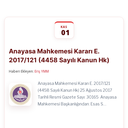
KAS
01
Anayasa
yorumlar kapalı
Mahkemesi
Anayasa Mahkemesi Kararı E.
Kararı
E.
2017/121 (4458 Sayılı Kanun Hk)
2017/121
(4458
Sayılı
Haberi Ekleyen:
Eriş YMM
Kanun
Hk)
Anayasa Mahkemesi Kararı E. 2017/121
için
(4458 Sayılı Kanun Hk) 25 Ağustos 2017
Tarihli Resmi Gazete Sayı: 30165 Anayasa
Mahkemesi Başkanlığından: Esas S…