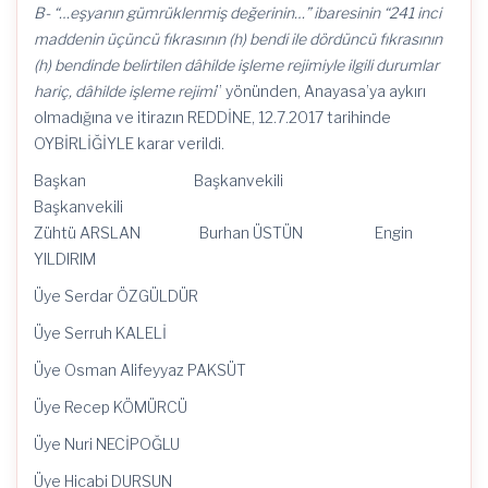
B- “…eşyanın gümrüklenmiş değerinin…” ibaresinin “241 inci
maddenin üçüncü fıkrasının (h) bendi ile dördüncü fıkrasının
(h) bendinde belirtilen dâhilde işleme rejimiyle ilgili durumlar
hariç, dâhilde işleme rejimi
” yönünden, Anayasa’ya aykırı
olmadığına ve itirazın REDDİNE, 12.7.2017 tarihinde
OYBİRLİĞİYLE karar verildi.
Başkan Başkanvekili
Başkanvekili
Zühtü ARSLAN Burhan ÜSTÜN Engin
YILDIRIM
Üye Serdar ÖZGÜLDÜR
Üye Serruh KALELİ
Üye Osman Alifeyyaz PAKSÜT
Üye Recep KÖMÜRCÜ
Üye Nuri NECİPOĞLU
Üye Hicabi DURSUN