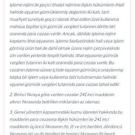
işleme rejimi ile geçici ithalat rejimine ilişkin hükümlerin ihlali
halinde eşyanın gümrüklenmiş değerinin iki katı, tam
muafiyet suretiyle geçici olarak ithal edilen özel kullanıma
mahsus taşıtlar için gümrük vergileri tutarının dörtte biri
oranında para cezası verilir. Ancak, dâhilde işleme rejimi
kapsamı ithal eşyasının, işleme faaliyetindeki hali veya işlem
görmüş ürün hali de dahil olmak üzere rejim çerçevesinde
izin verilen yerlerde tespiti halinde, ithal eşyasının gümrük
vergileri tutarının iki katı oranında para cezası verilir. Bu
cezanın ödeme süresi içinde eşyanın gümrükçe onaylanmış
başka bir işlem veya kullanıma tabi tutulmaması halinde
eşyanın gümrük vergileri tutarında para cezası tahsil edilir.
2. Birinci fıkraya göre verilen cezalar 241 inci maddenin
altıncı fıkrasında belirtilen miktardan az olamaz.
3. Genel yönetim kapsamındaki kamu idareleri hakkında bu
maddenin para cezasına ilişkin hükümleri ile 241 inci
maddenin üçüncü fıkrasının (h), (l) ve (m) bentleri, dördüncü
fıkrasının (g) ve (h) bentleri ile beşinci fıkrasının (b) bendi