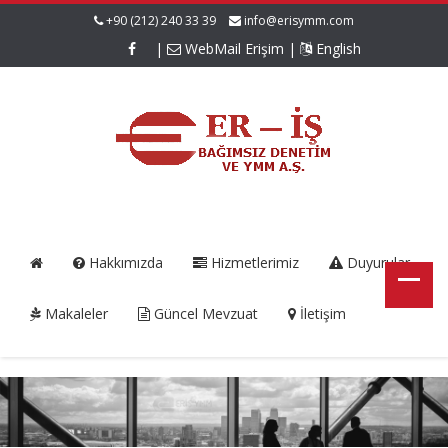
+90 (212) 240 33 39
info@erisymm.com
|
WebMail Erişim
|
English
Hakkımızda
Hizmetlerimiz
Duyurular
Makaleler
Güncel Mevzuat
İletişim