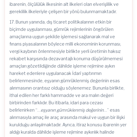
ibarenin, ölçülülük ilkesinin alt ilkeleri olan elverişlilik ve
gereklilik ilkeleriyle çelişen bir yönü bulunmamaktadır.
17. Bunun yanında, dış ticaret politikalarının etkin bir
biçimde uygulanması, gümrük rejimlerinin öngörülen
amaçlarına uygun şekilde işlemesi sağlanarak mal ve
fınans piyasalarının böylece milli ekonominin korunması,
vergi kaybının önlenmesiyle birlikte yerli üretimin haksız
rekabet karşısında dezavantajlı konuma düşürülmemesi
amaçları gözetildiğinde dâhilde işleme rejimine aykırı
hareket edenlere uygulanacak İdarî yaptırımın
belirlenmesinde, eşyanın gümrüklenmiş değerinin esas
alınmasının orantısız olduğu söylenemez. Bununla birlikte,
ithal edilen her farklı hammadde ve ara malın değeri
birbirinden farklıdır. Bu itibarla, idari para cezası
belirlenirken “…
eşyanın gümrüklenmiş değerinin
…” esas
alınmasıyla amaç ile araç arasında makul ve uygun bir ilişki
kurulduğu anlaşılmaktadır. Ayrıca, itiraz konusu ibarenin yer
aldığı kuralda dâhilde işleme rejimine aykırılık halinde