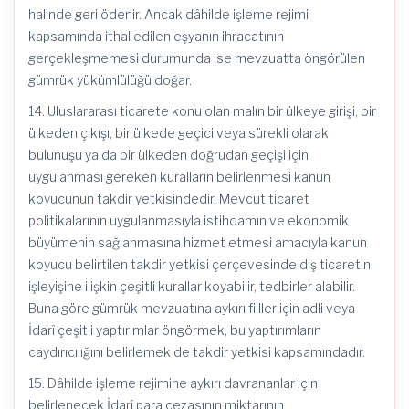
halinde geri ödenir. Ancak dâhilde işleme rejimi
kapsamında ithal edilen eşyanın ihracatının
gerçekleşmemesi durumunda ise mevzuatta öngörülen
gümrük yükümlülüğü doğar.
14. Uluslararası ticarete konu olan malın bir ülkeye girişi, bir
ülkeden çıkışı, bir ülkede geçici veya sürekli olarak
bulunuşu ya da bir ülkeden doğrudan geçişi için
uygulanması gereken kuralların belirlenmesi kanun
koyucunun takdir yetkisindedir. Mevcut ticaret
politikalarının uygulanmasıyla istihdamın ve ekonomik
büyümenin sağlanmasına hizmet etmesi amacıyla kanun
koyucu belirtilen takdir yetkisi çerçevesinde dış ticaretin
işleyişine ilişkin çeşitli kurallar koyabilir, tedbirler alabilir.
Buna göre gümrük mevzuatına aykırı fiiller için adli veya
İdarî çeşitli yaptırımlar öngörmek, bu yaptırımların
caydırıcılığını belirlemek de takdir yetkisi kapsamındadır.
15. Dâhilde işleme rejimine aykırı davrananlar için
belirlenecek İdarî para cezasının miktarının