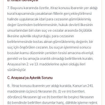
7. Başvuru kararında özetle, itiraz konusu ibarenin yer aldığı
kural kapsamında yasaklanan fiillerin gerçekleştirilmesi
halinde uygulanacak idari para cezasının gümrüklenmiş
değer üzerinden belirlenmesinin, hukuk devleti ilkesinin
unsurlarından biri olan suç ve cezalar arasında ölçülülük
ilkesine aykırılık oluşturduğu, para cezasının
belirlenmesinde kıstas alınan gümrüklenmiş değerin, bir
suç için öngörülen cezanın, bu suçun işlenmesi sonucu
bozulan kamu düzeninin yeniden tesisi amacına elverişli,
gerekli ve bu amaçla orantılı olmadığı belirtilerek kuralın,
Anayasa’nın 2. ve 13. maddelerine aykırı olduğu ileri
sürülmüştür.
C. Anayasa’ya Aykırılık Sorunu
8. İtiraz konusu ibarenin yer aldığı kuralda, Kanun’un 241.
maddesinin üçüncü fıkrasının (h), (1) ve (m) bentleri,
dördüncü fıkrasının (g) ve (h) bentleri ile beşinci fıkrasının
(b) bendinde belirtilen durumlar hariç, dâhilde işleme rejimi,