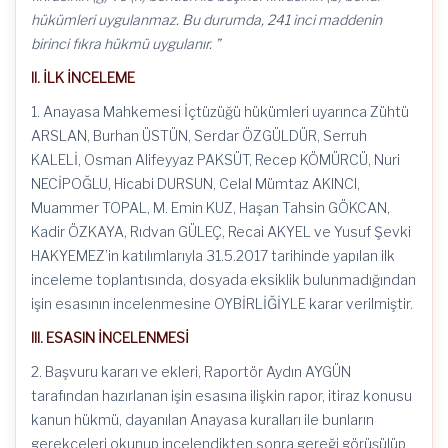
hükümleri uygulanmaz. Bu durumda, 241 inci maddenin
birinci fıkra hükmü uygulanır. ”
II. İLK İNCELEME
1. Anayasa Mahkemesi İçtüzüğü hükümleri uyarınca Zühtü
ARSLAN, Burhan ÜSTÜN, Serdar ÖZGÜLDÜR, Serruh
KALELİ, Osman Alifeyyaz PAKSÜT, Recep KÖMÜRCÜ, Nuri
NECİPOĞLU, Hicabi DURSUN, Celal Mümtaz AKINCI,
Muammer TOPAL, M. Emin KUZ, Haşan Tahsin GÖKCAN,
Kadir ÖZKAYA, Rıdvan GÜLEÇ, Recai AKYEL ve Yusuf Şevki
HAKYEMEZ’in katılımlarıyla 31.5.2017 tarihinde yapılan ilk
inceleme toplantısında, dosyada eksiklik bulunmadığından
işin esasının incelenmesine OYBİRLİĞİYLE karar verilmiştir.
III. ESASIN İNCELENMESİ
2. Başvuru kararı ve ekleri, Raportör Aydın AYGÜN
tarafından hazırlanan işin esasına ilişkin rapor, itiraz konusu
kanun hükmü, dayanılan Anayasa kuralları ile bunların
gerekçeleri okunup incelendikten sonra gereği görüşülüp