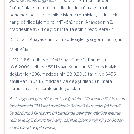
gümrüklenmiş değerinin
…” ibaresi “241 inci maddenin
üçüncü fıkrasının (h) bendi ile dördüncü fıkrasının (h)
bendinde belirtilen dâhilde işleme rejimiyle ilgili durumlar
hariç, dâhilde işleme rejimi” yönünden, Anayasa’nın 2.
maddesine aykırı değildir. İptal talebinin reddi gerekir.
19. Kuralın Anayasa’nın 13. maddesiyle ilgisi görülmemiştir.
IV. HÜKÜM
27.10.1999 tarihli ve 4458 sayılı Gümrük Kanunu’nun
18.6.2009 tarihli ve 5911 sayılı Kanun’un 62. maddesiyle
değiştirilen 238. maddesinin, 28.3.2013 tarihli ve 6455
sayılı Kanun’un 15. maddesiyle değiştirilen (1) numaralı
fıkrasının birinci cümlesinde yer alan;
A- “…eşyanın gümrüklenmiş değerinin…” ibaresine ilişkin esas
incelemenin “241 inci maddenin üçüncü fıkrasının (h) bendi
ile dördüncü fıkrasının (h) bendinde belirtilen dâhilde işleme
rejimiyle ilgili durumlar hariç, dâhilde işleme rejimi” yönünden
sınırlı olarak yapılmasına,