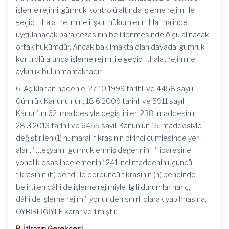
işleme rejimi, gümrük kontrolü altında işleme rejimi ile
geçici ithalat rejimine ilişkin hükümlerin ihlali halinde
uygulanacak para cezasının belirlenmesinde ölçü alınacak
ortak hükümdür. Ancak bakılmakta olan davada, gümrük
kontrolü altında işleme rejimi ile geçici ithalat rejimine
aykırılık bulunmamaktadır.
6. Açıklanan nedenle, 27.10.1999 tarihli ve 4458 sayılı
Gümrük Kanunu’nun, 18.6.2009 tarihli ve 5911 sayılı
Kanun’un 62. maddesiyle değiştirilen 238. maddesinin
28.3.2013 tarihli ve 6455 sayılı Kanun’un 15. maddesiyle
değiştirilen (1) numaralı fıkrasının birinci cümlesinde yer
alan, “…eşyanın gümrüklenmiş değerinin…” ibaresine
yönelik esas incelemenin “241 inci maddenin üçüncü
fıkrasının (h) bendi ile dördüncü fıkrasının (h) bendinde
belirtilen dâhilde işleme rejimiyle ilgili durumlar hariç,
dâhilde işleme rejimi” yönünden sınırlı olarak yapılmasına,
OYBİRLİĞİYLE karar verilmiştir.
B. İtirazın Gerekçesi