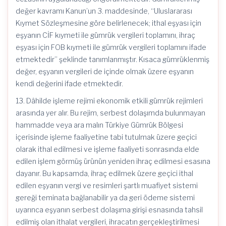
değer kavramı Kanun’un 3. maddesinde, “Uluslararası
Kıymet Sözleşmesine göre belirlenecek; ithal eşyası için
eşyanın CİF kıymeti ile gümrük vergileri toplamını, ihraç
eşyası için FOB kıymeti ile gümrük vergileri toplamını ifade
etmektedir” şeklinde tanımlanmıştır. Kısaca gümrüklenmiş
değer, eşyanın vergileri de içinde olmak üzere eşyanın
kendi değerini ifade etmektedir.
13. Dâhilde işleme rejimi ekonomik etkili gümrük rejimleri
arasında yer alır. Bu rejim, serbest dolaşımda bulunmayan
hammadde veya ara malın Türkiye Gümrük Bölgesi
içerisinde işleme faaliyetine tabi tutulmak üzere geçici
olarak ithal edilmesi ve işleme faaliyeti sonrasında elde
edilen işlem görmüş ürünün yeniden ihraç edilmesi esasına
dayanır. Bu kapsamda, ihraç edilmek üzere geçici ithal
edilen eşyanın vergi ve resimleri şartlı muafiyet sistemi
gereği teminata bağlanabilir ya da geri ödeme sistemi
uyarınca eşyanın serbest dolaşıma girişi esnasında tahsil
edilmiş olan ithalat vergileri, ihracatın gerçekleştirilmesi