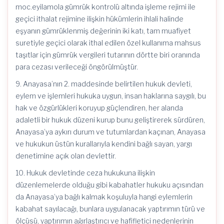
moc.eyilamola gümrük kontrolü altında işleme rejimi ile
geçici ithalat rejimine ilişkin hükümlerin ihlali halinde
eşyanın gümrüklenmiş değerinin iki katı, tam muafiyet
suretiyle geçici olarak ithal edilen özel kullanıma mahsus
taşıtlar için gümrük vergileri tutarının dörtte biri oranında
para cezası verileceği öngörülmüştür.
9. Anayasa’nın 2. maddesinde belirtilen hukuk devleti,
eylem ve işlemleri hukuka uygun, insan haklarına saygılı, bu
hak ve özgürlükleri koruyup güçlendiren, her alanda
adaletli bir hukuk düzeni kurup bunu geliştirerek sürdüren,
Anayasa’ya aykırı durum ve tutumlardan kaçınan, Anayasa
ve hukukun üstün kurallarıyla kendini bağlı sayan, yargı
denetimine açık olan devlettir.
10. Hukuk devletinde ceza hukukuna ilişkin
düzenlemelerde olduğu gibi kabahatler hukuku açısından
da Anayasa’ya bağlı kalmak koşuluyla hangi eylemlerin
kabahat sayılacağı, bunlara uygulanacak yaptırımın türü ve
ölçüsü, yaptırımın ağırlaştırıcı ve hafifletici nedenlerinin