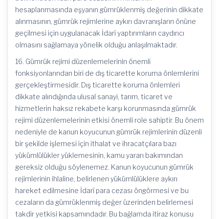
hesaplanmasında eşyanın gümrüklenmiş değerinin dikkate
alınmasının, gümrük rejimlerine aykırı davranışların önüne
geçilmesi için uygulanacak İdarî yaptırımların caydırıcı
olmasını sağlamaya yönelik olduğu anlaşılmaktadır.
16. Gümrük rejimi düzenlemelerinin önemli
fonksiyonlarından biri de dış ticarette koruma önlemlerini
gerçekleştirmesidir. Dış ticarette koruma önlemleri
dikkate alındığında ulusal sanayi, tarım, ticaret ve
hizmetlerin haksız rekabete karşı korunmasında gümrük
rejimi düzenlemelerinin etkisi önemli role sahiptir. Bu önem
nedeniyle de kanun koyucunun gümrük rejimlerinin düzenli
bir şekilde işlemesi için ithalat ve ihracatçılara bazı
yükümlülükler yüklemesinin, kamu yararı bakımından
gereksiz olduğu söylenemez. Kanun koyucunun gümrük
rejimlerinin ihlaline, belirlenen yükümlülüklere aykırı
hareket edilmesine İdarî para cezası öngörmesi ve bu
cezaların da gümrüklenmiş değer üzerinden belirlemesi
takdir yetkisi kapsamındadır. Bu bağlamda itiraz konusu