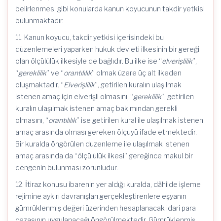
belirlenmesi gibi konularda kanun koyucunun takdir yetkisi
bulunmaktadır.
11. Kanun koyucu, takdir yetkisi içerisindeki bu
düzenlemeleri yaparken hukuk devleti ilkesinin bir gereği
olan ölçülülük ilkesiyle de bağlıdır. Bu ilke ise “
elverişlilik
”,
“
gereklilik
” ve “
orantılılık
” olmak üzere üç alt ilkeden
oluşmaktadır. “
Elverişlilik
”, getirilen kuralın ulaşılmak
istenen amaç için elverişli olmasını, “
gereklilik
”, getirilen
kuralın ulaşılmak istenen amaç bakımından gerekli
olmasını, “
orantılılık
” ise getirilen kural ile ulaşılmak istenen
amaç arasında olması gereken ölçüyü ifade etmektedir.
Bir kuralda öngörülen düzenleme ile ulaşılmak istenen
amaç arasında da “ölçülülük ilkesi” gereğince makul bir
dengenin bulunması zorunludur.
12. İtiraz konusu ibarenin yer aldığı kuralda, dâhilde işleme
rejimine aykırı davranışları gerçekleştirenlere eşyanın
gümrüklenmiş değeri üzerinden hesaplanacak idari para
cezasının uygulanacağı öngörülmektedir. Gümrüklenmiş