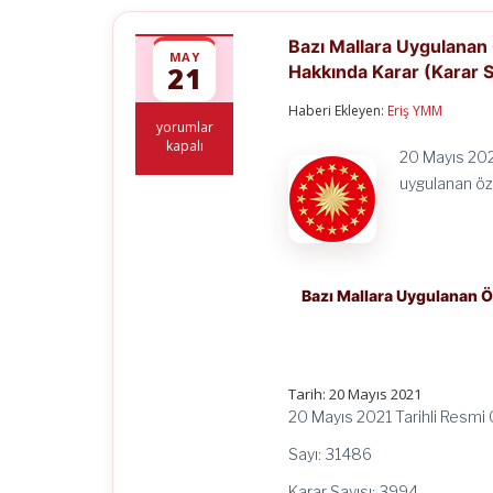
Bazı Mallara Uygulanan 
MAY
21
Hakkında Karar (Karar S
Haberi Ekleyen:
Eriş YMM
Bazı
yorumlar
Mallara
kapalı
20 Mayıs 202
Uygulanan
Özel
uygulanan öz
Tüketim
Vergisi
Tutarlarının
Yeniden
Belirlenmesi
Hakkında
Bazı Mallara Uygulanan Ö
Karar
(Karar
Sayısı:
3994)
için
Tarih: 20 Mayıs 2021
20 Mayıs 2021 Tarihli Resmi
Sayı: 31486
Karar Sayısı: 3994