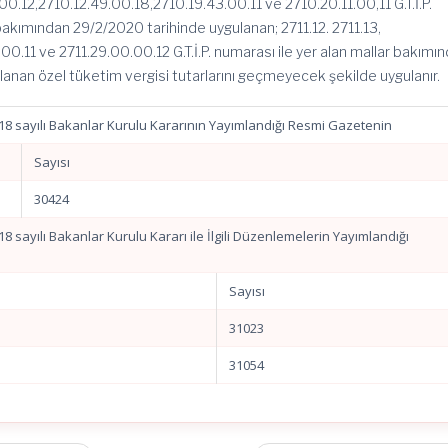
00.12,2710.12.49.00.18,2710.19.43.00.11 ve 2710.20.11.00,11 G.T.İ.P.
 bakımından 29/2/2020 tarihinde uygulanan; 2711.12. 2711.13,
00.11 ve 2711.29.00.00.12 G.T.İ.P. numarası ile yer alan mallar bakımı
lanan özel tüketim vergisi tutarlarını geçmeyecek şekilde uygulanır.
818 sayılı Bakanlar Kurulu Kararının Yayımlandığı Resmi Gazetenin
Sayısı
30424
18 sayılı Bakanlar Kurulu Kararı ile İlgili Düzenlemelerin Yayımlandığı
Sayısı
31023
31054