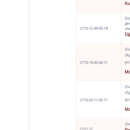
Ku
(İç
ge
2710.12.49.00.18
ola
Di
(Ga
(A
ge
2710.19.43.00.11
Mo
(Ga
(A
ge
2710.20.11.00.11
Mo
(Sı
2711.12
Pr