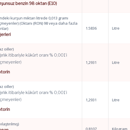
rşunsuz benzin 98 oktan (E10)
indeki kurşun miktarı litrede 0,013 gramı
çmeyenler) (Oktanı (RON) 98 veya daha fazla
1.5836
Litre
nlar)
ğerleri
z oiller)
ğırlık itibariyle kükürt oranı % 0,001’i
çmeyenler)
1,2931
Litre
torin
z oiller)
ğırlık itibariyle kükürt oranı % 0,001’i
çmeyenler)
1,2931
Litre
torin
vılaştırılmış)
0,8107
Kilogram
opan