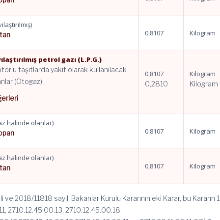
vılaştırılmış)
0,8107
Kilogram
tan
vılaştırılmış petrol gazı (L.P.G.)
torlu taşıtlarda yakıt olarak kullanılacak
0,8107
Kilogram
anlar (Otogaz)
0,2810
Kilogram
ğerleri
az halinde olanlar)
0.8107
Kilogram
opan
az halinde olanlar)
0,8107
Kilogram
tan
li ve 2018/11818 sayılı Bakanlar Kurulu Kararının eki Karar, bu Kararın 1 
, 2710.12.45.00.13, 2710.12.45.00.18,