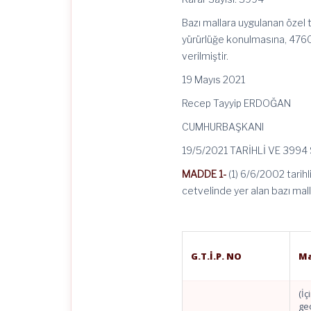
Bazı mallara uygulanan özel t
yürürlüğe konulmasına, 4760
verilmiştir.
19 Mayıs 2021
Recep Tayyip ERDOĞAN
CUMHURBAŞKANI
19/5/2021 TARİHLİ VE 399
MADDE 1-
(1) 6/6/2002 tarihl
cetvelinde yer alan bazı malla
G.T.İ.P. NO
Ma
(İç
ge