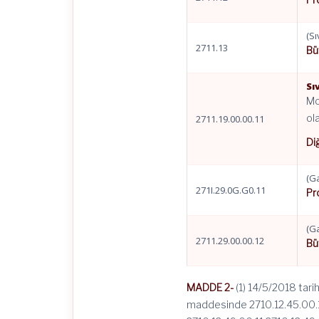
(Sı
2711.13
Bü
Sı
Mo
ol
2711.19.00.00.11
Di
(G
271I.29.0G.G0.11
Pr
(G
2711.29.00.00.12
Bü
MADDE 2-
(1) 14/5/2018 tarih
maddesinde 2710.12.45.00.11