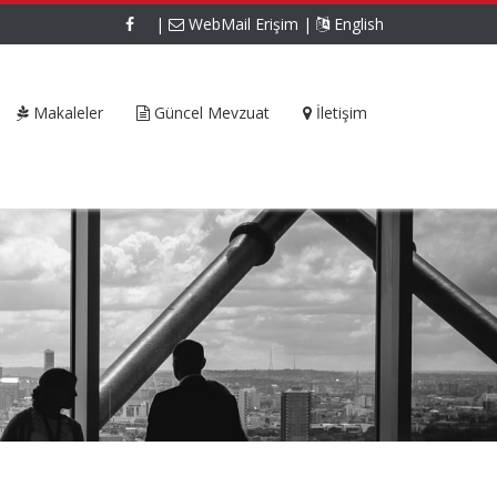
|
WebMail Erişim
|
English
Makaleler
Güncel Mevzuat
İletişim