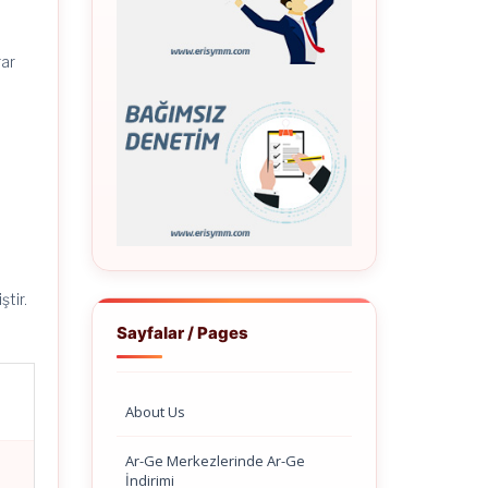
rar
)
ştir.
Sayfalar / Pages
About Us
Ar-Ge Merkezlerinde Ar-Ge
İndirimi