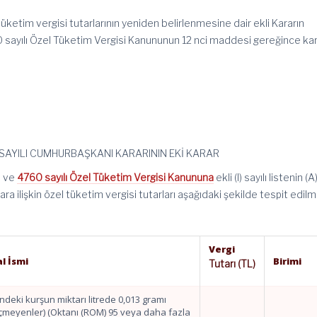
üketim vergisi tutarlarının yeniden belirlenmesine dair ekli Kararın
 sayılı Özel Tüketim Vergisi Kanununun 12 nci maddesi gereğince ka
4 SAYILI CUMHURBAŞKANI KARARININ EKİ KARAR
i ve
4760 sayılı Özel Tüketim Vergisi Kanununa
ekli (I) sayılı listenin (A
ra ilişkin özel tüketim vergisi tutarları aşağıdaki şekilde tespit edilmi
Vergi
l İsmi
Birimi
Tutarı (TL)
indeki kurşun miktarı litrede 0,013 gramı
çmeyenler) (Oktanı (ROM) 95 veya daha fazla