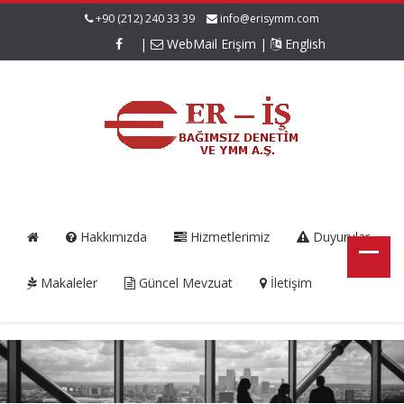
+90 (212) 240 33 39
info@erisymm.com
|
WebMail Erişim
|
English
Hakkımızda
Hizmetlerimiz
Duyurular
Makaleler
Güncel Mevzuat
İletişim