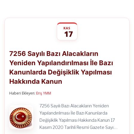
KAS
17
7256
yorumlar kapalı
Sayılı
7256 Sayılı Bazı Alacakların
Bazı
Alacakların
Yeniden Yapılandırılması İle Bazı
Yeniden
Yapılandırılması
Kanunlarda Değişiklik Yapılması
İle
Bazı
Hakkında Kanun
Kanunlarda
Değişiklik
Haberi Ekleyen:
Eriş YMM
Yapılması
Hakkında
Kanun
7256 Sayılı Bazı Alacakların Yeniden
için
Yapılandırılması İle Bazı Kanunlarda
Değişiklik Yapılması Hakkında Kanun 17
Kasım 2020 Tarihli Resmi Gazete Sayı:…