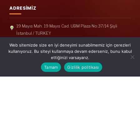
ADRESIMIZ
19 Mayıs Mah. 19 Mayıs Cad. UBM Plaza No:37/14 Şişli
İstanbul / TURKEY
Telefon: +90(212) 240 33 39
Web sitemizde size en iyi deneyimi sunabilmemiz için çerezleri
Telefon: +90(212) 248 19 36
kullanıyoruz. Bu siteyi kullanmaya devam ederseniz, bunu kabul
ettiğinizi varsayarız.
info@erisymm.com
Tamam
Gizlilik politikası
PRATIK MENÜ
Ana Sayfa
Hakkımızda
Hizmetlerimiz
Güncel Mevzuat
İletişim