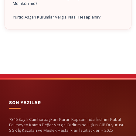
Mümkün mü?
Yurtiçi Asgari Kurumlar Vergisi Nasıl Hesaplanır?
SON YAZILAR
7846 Sayılı Cumhurbaşkanı Kararı Kapsamında İndirimi Kabul
Edilmeyen Katma Değer Vergisi Bildirimine İlişkin GİB Duyurusu
SGK İş Kazaları ve Meslek Hastalıkları İstatistikleri – 2025