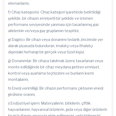
elemanlarını,
f) Cihaz kategorisi: Cihaz kategori işaretinde belirtildiği
şekilde, bir cihazın emniyetli bir şekilde ve istenen
performans seviyesinde yanması için tasarlanmış gaz
ailelerinin ve/veya gaz gruplarının tespitini,
g) Dağıtıcı: Bir cihazı veya donanımı tedarik zincirinde yer
alarak piyasada bulunduran, imalatçı veya ithalatçı
dışındaki herhangi bir gerçek veya tüzel kişiyi,
ğ) Donanımlar: Bir cihaza takılmak üzere tasarlanan veya
monte edildiğinde bir cihaz meydana getiren emniyet,
kontrol veya ayarlama teçhizatını ve bunların kısmi
montajlarını,
h) Enerji verimliliği: Bir cihazın performans çıktısının enerji
girdisine oranını,
ı) Endüstriyel işlem: Materyallerin, bitkilerin, çiftlik
hayvanlarının, hayvansal ürünlerin, gıda veya diğer ürünlerin
ticari kullanım amacıyla elde edilmesini, yetiştirilmesini,