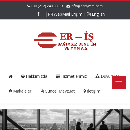
+90 (212) 240 33 39
info@erisymm.com
|
WebMail Erişim
|
English
Hakkımızda
Hizmetlerimiz
Duyurular
Makaleler
Güncel Mevzuat
İletişim