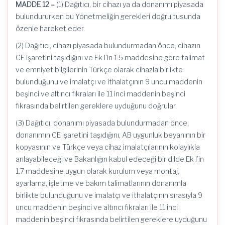
MADDE 12 –
(1) Dağıtıcı, bir cihazı ya da donanımı piyasada
bulundururken bu Yönetmeliğin gerekleri doğrultusunda
özenle hareket eder.
(2) Dağıtıcı, cihazı piyasada bulundurmadan önce, cihazın
CE işaretini taşıdığını ve Ek I’in 1.5 maddesine göre talimat
ve emniyet bilgilerinin Türkçe olarak cihazla birlikte
bulunduğunu ve imalatçı ve ithalatçının 9 uncu maddenin
beşinci ve altıncı fıkraları ile 11 inci maddenin beşinci
fıkrasında belirtilen gereklere uyduğunu doğrular.
(3) Dağıtıcı, donanımı piyasada bulundurmadan önce,
donanımın CE işaretini taşıdığını, AB uygunluk beyanının bir
kopyasının ve Türkçe veya cihaz imalatçılarının kolaylıkla
anlayabileceği ve Bakanlığın kabul edeceği bir dilde Ek I’in
1.7 maddesine uygun olarak kurulum veya montaj,
ayarlama, işletme ve bakım talimatlarının donanımla
birlikte bulunduğunu ve imalatçı ve ithalatçının sırasıyla 9
uncu maddenin beşinci ve altıncı fıkraları ile 11 inci
maddenin beşinci fıkrasında belirtilen gereklere uyduğunu