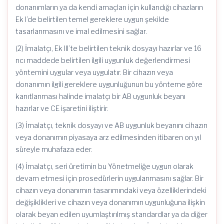
donanımların ya da kendi amaçları için kullandığı cihazların
Ek I’de belirtilen temel gereklere uygun şekilde
tasarlanmasını ve imal edilmesini sağlar.
(2) İmalatçı, Ek III’te belirtilen teknik dosyayı hazırlar ve 16
ncı maddede belirtilen ilgili uygunluk değerlendirmesi
yöntemini uygular veya uygulatır. Bir cihazın veya
donanımın ilgili gereklere uygunluğunun bu yönteme göre
kanıtlanması halinde imalatçı bir AB uygunluk beyanı
hazırlar ve CE işaretini iliştirir.
(3) İmalatçı, teknik dosyayı ve AB uygunluk beyanını cihazın
veya donanımın piyasaya arz edilmesinden itibaren on yıl
süreyle muhafaza eder.
(4) İmalatçı, seri üretimin bu Yönetmeliğe uygun olarak
devam etmesi için prosedürlerin uygulanmasını sağlar. Bir
cihazın veya donanımın tasarımındaki veya özelliklerindeki
değişiklikleri ve cihazın veya donanımın uygunluğuna ilişkin
olarak beyan edilen uyumlaştırılmış standardlar ya da diğer