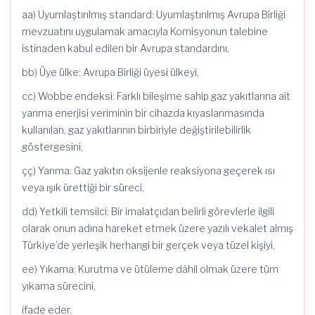
aa) Uyumlaştırılmış standard: Uyumlaştırılmış Avrupa Birliği
mevzuatını uygulamak amacıyla Komisyonun talebine
istinaden kabul edilen bir Avrupa standardını,
bb) Üye ülke: Avrupa Birliği üyesi ülkeyi,
cc) Wobbe endeksi: Farklı bileşime sahip gaz yakıtlarına ait
yanma enerjisi veriminin bir cihazda kıyaslanmasında
kullanılan, gaz yakıtlarının birbiriyle değiştirilebilirlik
göstergesini,
çç) Yanma: Gaz yakıtın oksijenle reaksiyona geçerek ısı
veya ışık ürettiği bir süreci,
dd) Yetkili temsilci: Bir imalatçıdan belirli görevlerle ilgili
olarak onun adına hareket etmek üzere yazılı vekalet almış
Türkiye’de yerleşik herhangi bir gerçek veya tüzel kişiyi,
ee) Yıkama: Kurutma ve ütüleme dâhil olmak üzere tüm
yıkama sürecini,
ifade eder.