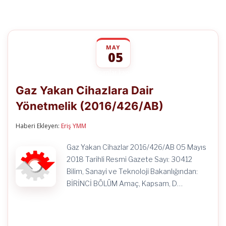
MAY
05
Gaz
yorumlar kapalı
Yakan
Gaz Yakan Cihazlara Dair
Cihazlara
Dair
Yönetmelik (2016/426/AB)
Yönetmelik
(2016/426/AB)
için
Haberi Ekleyen:
Eriş YMM
Gaz Yakan Cihazlar 2016/426/AB 05 Mayıs
2018 Tarihli Resmi Gazete Sayı: 30412
Bilim, Sanayi ve Teknoloji Bakanlığından:
BİRİNCİ BÖLÜM Amaç, Kapsam, D…