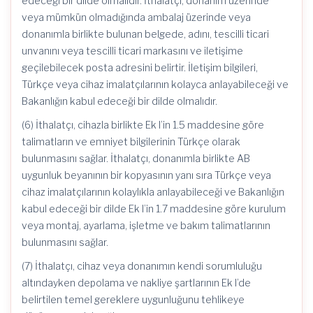
edeceği bir dilde olmalıdır. İthalatçı, donanım üzerinde
veya mümkün olmadığında ambalaj üzerinde veya
donanımla birlikte bulunan belgede, adını, tescilli ticari
unvanını veya tescilli ticari markasını ve iletişime
geçilebilecek posta adresini belirtir. İletişim bilgileri,
Türkçe veya cihaz imalatçılarının kolayca anlayabileceği ve
Bakanlığın kabul edeceği bir dilde olmalıdır.
(6) İthalatçı, cihazla birlikte Ek I’in 1.5 maddesine göre
talimatların ve emniyet bilgilerinin Türkçe olarak
bulunmasını sağlar. İthalatçı, donanımla birlikte AB
uygunluk beyanının bir kopyasının yanı sıra Türkçe veya
cihaz imalatçılarının kolaylıkla anlayabileceği ve Bakanlığın
kabul edeceği bir dilde Ek I’in 1.7 maddesine göre kurulum
veya montaj, ayarlama, işletme ve bakım talimatlarının
bulunmasını sağlar.
(7) İthalatçı, cihaz veya donanımın kendi sorumluluğu
altındayken depolama ve nakliye şartlarının Ek I’de
belirtilen temel gereklere uygunluğunu tehlikeye