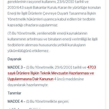
gereklerinin rasyonel kullanımı, 23/6/2010 tarihli ve
2010/643 sayılı Bakanlar Kurulu Kararı ile yürürlüğe konulan
Enerji ile İlgili Ürünlerin Çevreye Duyarlı Tasarımına İlişkin
Yönetmelik hükümleri uyarınca kabul edilen bir tedbirin
kapsadığı cihazlara uygulanmaz.
(7) Bu Yönetmelik, yenilenebilir enerji kaynaklarının
kullanımının artırılması ve binaların enerji verimliliği ile ilgili
tedbirlerin alınması hususunda yetkili kuruluşların
yükümlülüğünü etkilemez.
Dayanak
MADDE 3 –
(1) Bu Yönetmelik; 29/6/2001 tarihli ve
4703
sayılı Ürünlere İlişkin Teknik Mevzuatın Hazırlanması ve
Uygulanmasına Dair Kanunun
4 üncü maddesine
dayanılarak hazırlanmıştır.
Tanımlar
MADDE 4 –
(1) Bu Yönetmelikte geçen;