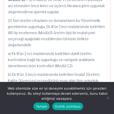
arz etmeden önce ikinci ve üçüncü fıkralara göre uygunluk
değerlendirme işlemini uygular.
(2) Seri üretim cihazların ve donanımların bu Yönetmelik
gereklerine uygunluğu, Ek III’ün 1 inci maddesinde belirtilen
AB tip incelemesi (Modül B-üretim tipi) ile imalatçının
seçeceği aşağıdaki modüllerden birisiyle birlikte
değerlendirilir:
a) Ek III’ün 2 nci maddesinde belirtilen dahili üretim
kontrolüne bağlı tip uygunluğu ve rastgele aralıklarla
denetlenen ürün kontrolleri (Modül C2).
b) Ek III’ün 3 üncü maddesinde belirtilen İmalat (Üretim)
Kalite Güvencesi prosedürünü esas alan tipe uygunluk
(Modül D).
Web sitemizde size en iyi deneyimi sunabilmemiz için çerezleri
kullanıyoruz. Bu siteyi kullanmaya devam ederseniz, bunu kabul
c) Ek III’ün 4 üncü maddesinde belirtilen ürün kalite
ettiğinizi varsayarız.
güvencesine bağlı tip uygunluğu (Modül E).
Tamam
Gizlilik politikası
ç) Ek III’ün 5 inci maddesinde belirtilen ürün doğrulamasına