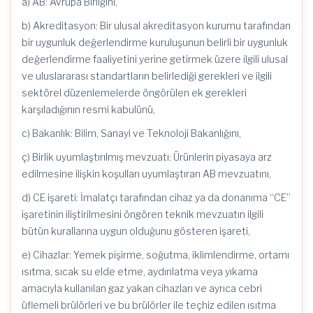
a) AB: Avrupa Birliğini,
b) Akreditasyon: Bir ulusal akreditasyon kurumu tarafından
bir uygunluk değerlendirme kuruluşunun belirli bir uygunluk
değerlendirme faaliyetini yerine getirmek üzere ilgili ulusal
ve uluslararası standartların belirlediği gerekleri ve ilgili
sektörel düzenlemelerde öngörülen ek gerekleri
karşıladığının resmi kabulünü,
c) Bakanlık: Bilim, Sanayi ve Teknoloji Bakanlığını,
ç) Birlik uyumlaştırılmış mevzuatı: Ürünlerin piyasaya arz
edilmesine ilişkin koşulları uyumlaştıran AB mevzuatını,
d) CE işareti: İmalatçı tarafından cihaz ya da donanıma “CE”
işaretinin iliştirilmesini öngören teknik mevzuatın ilgili
bütün kurallarına uygun olduğunu gösteren işareti,
e) Cihazlar: Yemek pişirme, soğutma, iklimlendirme, ortamı
ısıtma, sıcak su elde etme, aydınlatma veya yıkama
amacıyla kullanılan gaz yakan cihazları ve ayrıca cebri
üflemeli brülörleri ve bu brülörler ile teçhiz edilen ısıtma