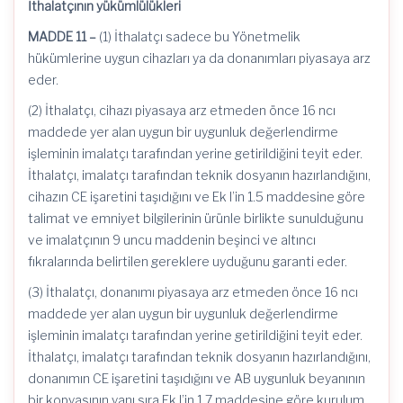
İthalatçının yükümlülükleri
MADDE 11 –
(1) İthalatçı sadece bu Yönetmelik
hükümlerine uygun cihazları ya da donanımları piyasaya arz
eder.
(2) İthalatçı, cihazı piyasaya arz etmeden önce 16 ncı
maddede yer alan uygun bir uygunluk değerlendirme
işleminin imalatçı tarafından yerine getirildiğini teyit eder.
İthalatçı, imalatçı tarafından teknik dosyanın hazırlandığını,
cihazın CE işaretini taşıdığını ve Ek I’in 1.5 maddesine göre
talimat ve emniyet bilgilerinin ürünle birlikte sunulduğunu
ve imalatçının 9 uncu maddenin beşinci ve altıncı
fıkralarında belirtilen gereklere uyduğunu garanti eder.
(3) İthalatçı, donanımı piyasaya arz etmeden önce 16 ncı
maddede yer alan uygun bir uygunluk değerlendirme
işleminin imalatçı tarafından yerine getirildiğini teyit eder.
İthalatçı, imalatçı tarafından teknik dosyanın hazırlandığını,
donanımın CE işaretini taşıdığını ve AB uygunluk beyanının
bir kopyasının yanı sıra Ek I’in 1.7 maddesine göre kurulum