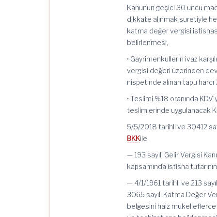
Kanunun geçici 30 uncu madd
dikkate alınmak suretiyle h
katma değer vergisi istisnas
belirlenmesi,
• Gayrimenkullerin ivaz karş
vergisi değeri üzerinden dev
nispetinde alınan tapu harcı
• Teslimi %18 oranında KDV’ye
teslimlerinde uygulanacak 
5/5/2018 tarihli ve 30412 sa
BKK
ile,
— 193 sayılı Gelir Vergisi Ka
kapsamında istisna tutarının
— 4/1/1961 tarihli ve 213 say
3065 sayılı Katma Değer Ver
belgesini haiz mükelleflerc