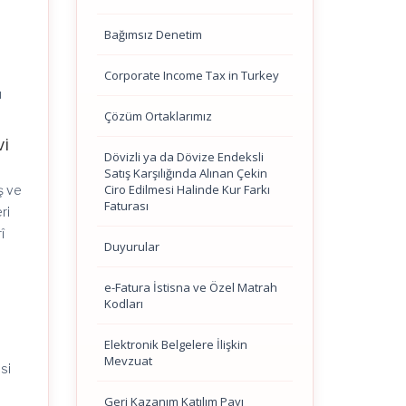
Bağımsız Denetim
Corporate Income Tax in Turkey
u
Çözüm Ortaklarımız
vi
Dövizli ya da Dövize Endeksli
Satış Karşılığında Alınan Çekin
Ciro Edilmesi Halinde Kur Farkı
ş ve
Faturası
ri
î
Duyurular
e-Fatura İstisna ve Özel Matrah
Kodları
Elektronik Belgelere İlişkin
Mevzuat
si
Geri Kazanım Katılım Payı