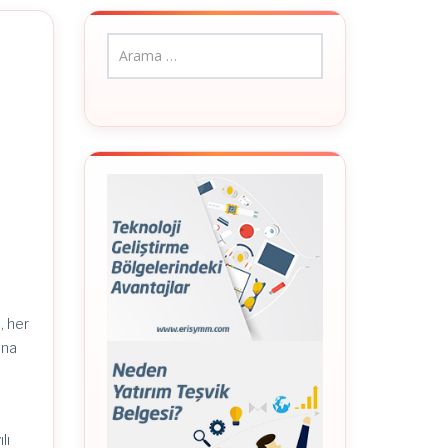
, her
sna
lı