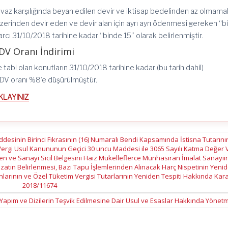
ivaz karşılığında beyan edilen devir ve iktisap bedelinden az olmama
zerinden devir eden ve devir alan için ayrı ayrı ödenmesi gereken “b
rcı 31/10/2018 tarihine kadar “binde 15” olarak belirlenmiştir.
DV Oranı İndirimi
tabi olan konutların 31/10/2018 tarihine kadar (bu tarih dahil)
DV oranı %8’e düşürülmüştür.
IKLAYINIZ
desinin Birinci Fıkrasının (16) Numaralı Bendi Kapsamında İstisna Tutarını
 Vergi Usul Kanununun Geçici 30 uncu Maddesi ile 3065 Sayılı Katma Değer V
 ve Sanayi Sicil Belgesini Haiz Mükelleflerce Münhasıran İmalat Sanayi
zatın Belirlenmesi, Bazı Tapu İşlemlerinden Alınacak Harç Nispetinin Yeni
nlarının ve Özel Tüketim Vergisi Tutarlarının Yeniden Tespiti Hakkında Kar
2018/11674
Yapım ve Dizilerin Teşvik Edilmesine Dair Usul ve Esaslar Hakkında Yönet