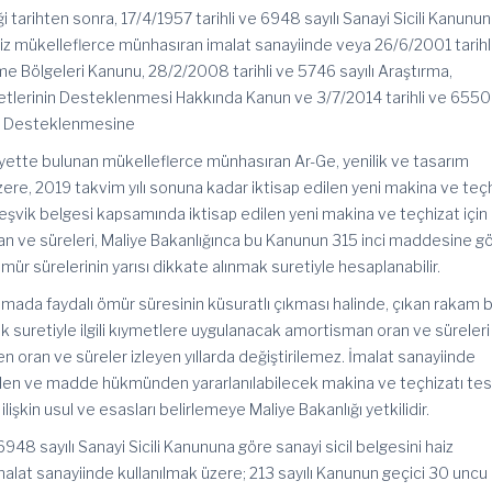
 tarihten sonra, 17/4/1957 tarihli ve 6948 sayılı Sanayi Sicili Kanunu
haiz mükelleflerce münhasıran imalat sanayiinde veya 26/6/2001 tarihl
rme Bölgeleri Kanunu, 28/2/2008 tarihli ve 5746 sayılı Araştırma,
yetlerinin Desteklenmesi Hakkında Kanun ve 3/7/2014 tarihli ve 6550
nın Desteklenmesine
yette bulunan mükelleflerce münhasıran Ar-Ge, yenilik ve tasarım
üzere, 2019 takvim yılı sonuna kadar iktisap edilen yeni makina ve teç
 teşvik belgesi kapsamında iktisap edilen yeni makina ve teçhizat için
 ve süreleri, Maliye Bakanlığınca bu Kanunun 315 inci maddesine g
ömür sürelerinin yarısı dikkate alınmak suretiyle hesaplanabilir.
mada faydalı ömür süresinin küsuratlı çıkması halinde, çıkan rakam b
suretiyle ilgili kıymetlere uygulanacak amortisman oran ve süreleri
nen oran ve süreler izleyen yıllarda değiştirilemez. İmalat sanayiinde
dilen ve madde hükmünden yararlanılabilecek makina ve teçhizatı tes
lişkin usul ve esasları belirlemeye Maliye Bakanlığı yetkilidir.
 sayılı Sanayi Sicili Kanununa göre sanayi sicil belgesini haiz
lat sanayiinde kullanılmak üzere; 213 sayılı Kanunun geçici 30 uncu