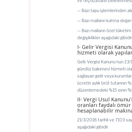
ve teçhizatların belirlenmes
— Bazı tapu işlemlerinden a
— Bazı malların katma değer 
— Bazı malların özel tüketim
değişiklikler aşağıdaki gibidir
I- Gelir Vergisi Kanu
hizmeti olarak yapılan
Gelir Vergisi Kanunu’nun 23/
gündüz bakımevi hizmeti ol
sağlayan gelir veya kurumlar v
ücretin aylık brüt tutarının 
düzenlemedeki %15 sınırı %50
II- Vergi Usul Kanun
oranları faydalı ömür 
hesaplanabilir makina 
21/3/2018 tarihli ve 7103 s
aşağıdaki gibidir.