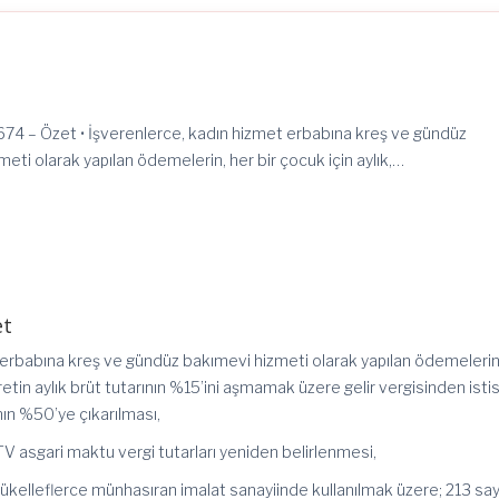
74 – Özet • İşverenlerce, kadın hizmet erbabına kreş ve gündüz
eti olarak yapılan ödemelerin, her bir çocuk için aylık,…
et
 erbabına kreş ve gündüz bakımevi hizmeti olarak yapılan ödemelerin
ücretin aylık brüt tutarının %15’ini aşmamak üzere gelir vergisinden isti
ının %50’ye çıkarılması,
n ÖTV asgari maktu vergi tutarları yeniden belirlenmesi,
 mükelleflerce münhasıran imalat sanayiinde kullanılmak üzere; 213 sayı