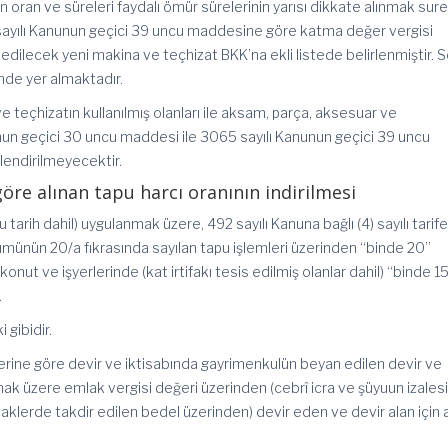
an ve süreleri faydalı ömür sürelerinin yarısı dikkate alınmak sure
ayılı Kanunun geçici 39 uncu maddesine göre katma değer vergisi
edilecek yeni makina ve teçhizat BKK’na ekli listede belirlenmiştir. 
inde yer almaktadır.
ve teçhizatın kullanılmış olanları ile aksam, parça, aksesuar ve
nunun geçici 30 uncu maddesi ile 3065 sayılı Kanunun geçici 39 uncu
endirilmeyecektir.
 göre alınan tapu harcı oranının indirilmesi
 tarih dahil) uygulanmak üzere, 492 sayılı Kanuna bağlı (4) sayılı tarif
ölümünün 20/a fıkrasında sayılan tapu işlemleri üzerinden “binde 20”
konut ve işyerlerinde (kat irtifakı tesis edilmiş olanlar dahil) “binde 1
.
gibidir.
rine göre devir ve iktisabında gayrimenkulün beyan edilen devir ve
k üzere emlak vergisi değeri üzerinden (cebrî icra ve şüyuun izales
mlaklerde takdir edilen bedel üzerinden) devir eden ve devir alan için a