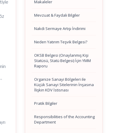
Makaleler
tiyle
Mevzuat & Faydalı Bilgiler
Söz
Nakdi Sermaye Artışı İndirimi
Neden Yatırım Teşvik Belgesi?
OKSB Belgesi (Onaylanmış Kişi
Statüsü, Statü Belgesi) İçin YMM
Raporu
enin
Organize Sanayi Bölgeleri ile
5”
Küçük Sanayi Sitelerinin İnşasına
İlişkin KDV İstisnası
Pratik Bilgiler
i
Responsibilities of the Accounting
Department
yrı