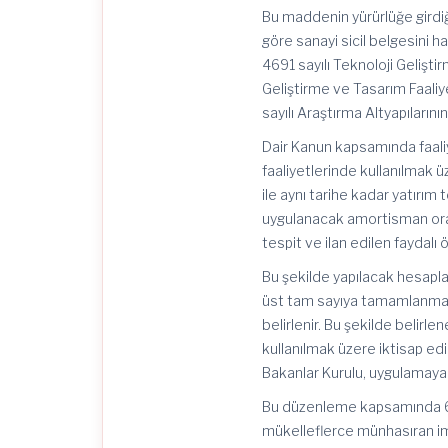
Bu maddenin yürürlüğe girdiği
göre sanayi sicil belgesini 
4691 sayılı Teknoloji Gelişti
Geliştirme ve Tasarım Faali
sayılı Araştırma Altyapıları
Dair Kanun kapsamında faali
faaliyetlerinde kullanılmak 
ile aynı tarihe kadar yatırım
uygulanacak amortisman oran
tespit ve ilan edilen faydalı 
Bu şekilde yapılacak hesapla
üst tam sayıya tamamlanmak 
belirlenir. Bu şekilde belirle
kullanılmak üzere iktisap e
Bakanlar Kurulu, uygulamaya i
Bu düzenleme kapsamında 6948
mükelleflerce münhasıran ima