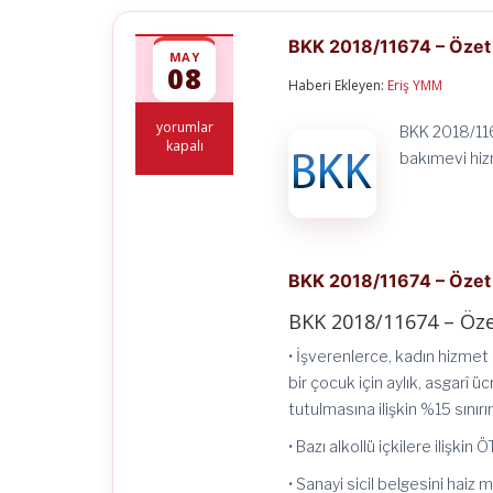
BKK 2018/11674 – Özet
MAY
08
Haberi Ekleyen:
Eriş YMM
BKK
yorumlar
BKK 2018/116
2018/11674
kapalı
bakımevi hizm
–
Özet
için
BKK 2018/11674 – Özet
BKK 2018/11674 – Öz
• İşverenlerce, kadın hizmet
bir çocuk için aylık, asgarî 
tutulmasına ilişkin %15 sınır
• Bazı alkollü içkilere ilişki
• Sanayi sicil belgesini haiz