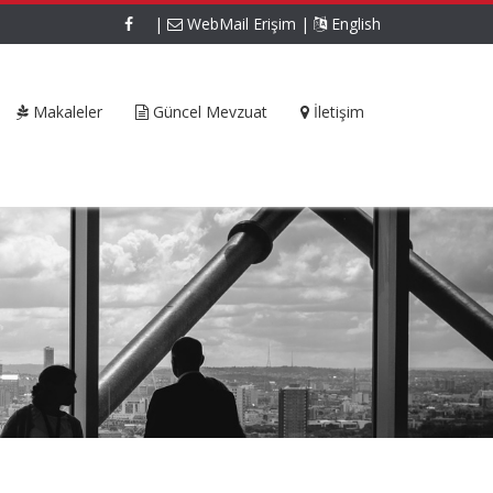
|
WebMail Erişim
|
English
Makaleler
Güncel Mevzuat
İletişim