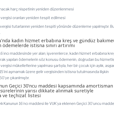
i
lınacak harç nispetinin yeniden düzenlenmesi
vergisi oranları yeniden tespit edilmesi
 vergisi tutarlarının yeniden tespiti yönünde düzenleme yapılmıştır. B
.
nu’nda kadın hizmet erbabına kreş ve gündüz bakıme
 ödemelerde istisna sınırı artırımı
16’ıncı maddesinde yer alan; işverenlerce, kadın hizmet erbabına kre
arak yapılan ödemelerin söz konusu ödemenin, doğrudan bu hizmetle
ergisi mükelleflerine yapılması şartıyla, her bir çocuk için aylık, asgar
%15’ini aşmamak üzere gelir vergisinden istisna tutulmasında ilişkin
’ye çıkarılmıştır.
u’nun Geçici 30’ncu maddesi kapsamında amortisman
sürelerinin yarısı dikkate alınmak suretiyle
ve teçhizat listesi
ayılı Kanunun 16’ncı maddesi ile VUK’ya eklenen Geçici 30’uncu madde