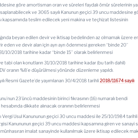
esine göre amortisman oran ve süreleri faydalı ömür sürelerinin yar
esaplanabilecek ve 3065 sayılı Kanunun geçici 39 uncu maddesine g
ı kapsamında teslim edilecek yeni makina ve teçhizat listesinin
ılığında beyan edilen devir ve iktisap bedelinden az olmamak üzere 
ir eden ve devir alan için ayrı ayrı ödenmesi gereken “binde 20”
 31/10/2018 tarihine kadar “binde 15” olarak belirlenmesi
 tabi olan konutların 31/10/2018 tarihine kadar (bu tarih dahil)
KDV oranın %8’e düşürülmesi yönünde düzenleme yapıldı.
yılı Resmi Gazete’de yayımlanan 30/4/2018 tarihli
2018/11674 sayılı
nunu’nun 23’üncü maddesinin birinci fıkrasının (16) numaralı bendi
 hesabında dikkate alınacak oranının belirlenmesi
ılı Vergi Usul Kanununun geçici 30 uncu maddesi ile 25/10/1984 tarihli
gisi Kanununun geçici 39 uncu maddesi kapsamına giren ve sanayi si
e münhasıran imalat sanayinde kullanılmak üzere iktisap edilecek ma