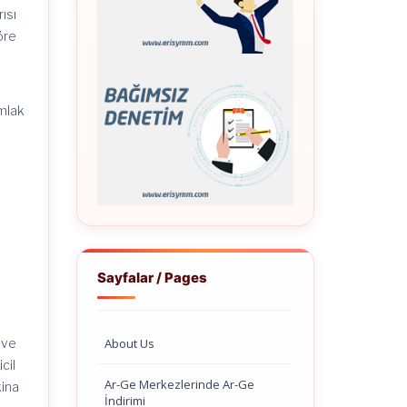
ısı
öre
emlak
Sayfalar / Pages
About Us
 ve
cil
Ar-Ge Merkezlerinde Ar-Ge
kina
İndirimi