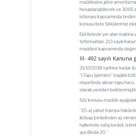
maddesine göre amortisman or
hesaplanabilecek ve 3065 s
istisnası kapsamında teslim 
konusu liste Sirkülerimiz ek
Ekli listede yer alan makina 
teferruatları, 213 sayılı Ka
maddesi kapsamında değerl
III- 492 sayılı Kanuna
31/10/2018 tarihine kadar (bu
“I-Tapu İşlemleri” başlıklı b
nispetinde alınan tapu harcı, 
olarak yeniden belirlenmiştir
Söz konusu madde aşağıdaki 
“20-a) yahut trampa hükümle
iktisap bedelinden az olmama
hallerinde satış bedeli, isti
ayrı Binde 20,”