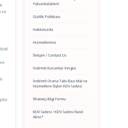
Yükümlülükleri!
na
i ve
Gizlilik Politikası
Hakkımızda
Hizmetlerimiz
hizat
İletişim / Contact Us
öre
İndirimli Kurumlar Vergisi
ir
İndirimli Orana Tabi Bazı Mal ve
Hizmetlere İlişkin KDV İadesi
İthalatçı Bilgi Formu
pite
KDV İadesi / KDV İadesi Nasıl
Alınır?