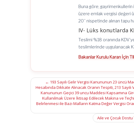
Buna göre; gayrimenkullerin 
üzere emlak vergisi değeri ü
20” nispetinde alınan tapu ha
IV- Lüks konutlarda K
Teslimi %18 oranında KDV’ye 
teslimlerinde uygulanacak K
Bakanlar Kurulu Kararı İçin T
Post
←
193 Sayılı Gelir Vergisi Kanununun 23 üncü Mad
Hesabında Dikkate Alınacak Oranın Tespiti, 213 Sayılı
navigation
Kanununun Geçici 39 uncu Maddesi Kapsamına Giren
Kullanılmak Üzere İktisap Edilecek Makina ve Teçhi
Belirlenmesi ile Bazı Malların Katma Değer Vergisi Ora
Aile ve Çocuk Dostu 