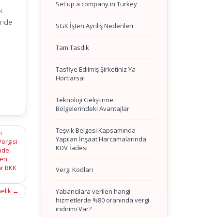
Set up a company in Turkey
k
inde
SGK İşten Ayrılış Nedenleri
Tam Tasdik
Tasfiye Edilmiş Şirketiniz Ya
Hortlarsa!
Teknoloji Geliştirme
Bölgelerindeki Avantajlar
Teşvik Belgesi Kapsamında
n
Yapılan İnşaat Harcamalarında
ergisi
KDV İadesi
inde
den
ar BKK
Vergi Kodları
melik
→
Yabancılara verilen hangi
hizmetlerde %80 oranında vergi
indirimi Var?