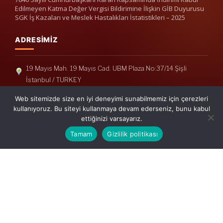
Edilmeyen Katma Değer Vergisi Bildirimine İlişkin GİB Duyurusu
SGK İş Kazaları ve Meslek Hastalıkları İstatistikleri – 2025
ADRESIMIZ
19 Mayıs Mah. 19 Mayıs Cad. UBM Plaza No:37/14 Şişli
İstanbul / TURKEY
Telefon: +90(212) 240 33 39
Web sitemizde size en iyi deneyimi sunabilmemiz için çerezleri
Telefon: +90(212) 248 19 36
kullanıyoruz. Bu siteyi kullanmaya devam ederseniz, bunu kabul
ettiğinizi varsayarız.
info@erisymm.com
Tamam
Gizlilik politikası
PRATIK MENÜ
Ana Sayfa
Hakkımızda
Hizmetlerimiz
Güncel Mevzuat