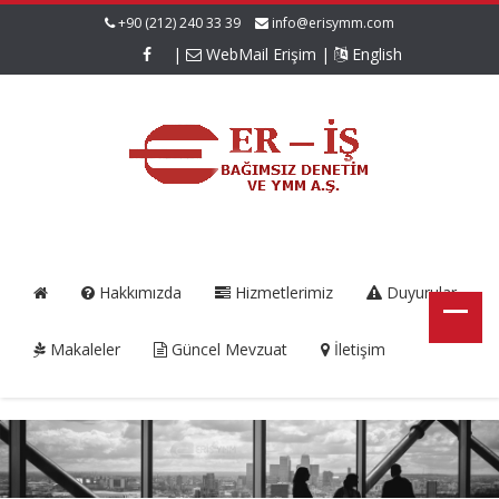
+90 (212) 240 33 39
info@erisymm.com
|
WebMail Erişim
|
English
Hakkımızda
Hizmetlerimiz
Duyurular
Makaleler
Güncel Mevzuat
İletişim