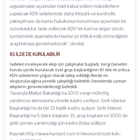
uygulamaları açısından riskli kabul edilen mükelleflere
yapılacak KDV iadelerinde daha ihtiyatlı ve kontrollü
yaklaşılması da kamu hukukunun korunması açısından bir
zorunluluktur. İade edilecek KDV’nin katma değer zinciri
içerisindeki aşamalarda Hazine’ye intikal edip etmediğinin
araştırılması gerekmektedir” denildi.
81 İLDE DE KURULABİLİR
İadeleri inceleyecek ekip için çalışmalar başladı. Vergi Denetim
Kurulu içinde kurulacak özel grup başkanlığının 81 ilde mi yoksa
KDV iadelerinin yoğun olarak talep edildiği illerde mi
oluşturulacağına yönelik çalışıldığı belirtildi. Denetimde uzman
ekiplerin görevlendirileceği belirtildi.
Tasarıyla Maliye Bakanlığı’na 1000 vergi müfettiş
yardımcısı alınmasına yönelik kadro veriliyor. Gelir İdaresi
Başkanlığı’na da bin 15 kişilik kadro açılıyor. Gelir İdaresi
Başkanlığı’na 5 daire başkanı, 10, grup başkanı ve 1000 de
gelir uzman yardımcılığı için kadro ihdas ediliyor.
Kaynak:http://www.hurriyet.com.tr/ekonomi/ozel-kdv-