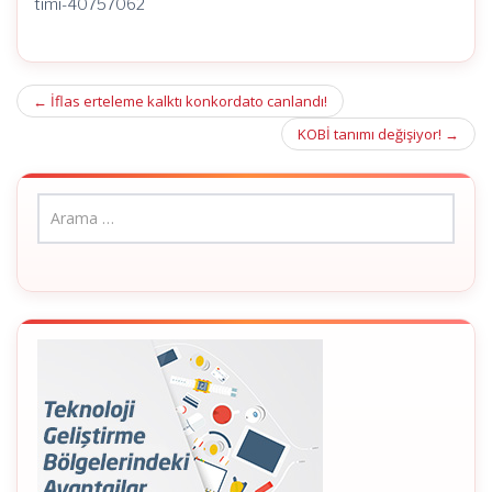
timi-40757062
Post
←
İflas erteleme kalktı konkordato canlandı!
navigation
KOBİ tanımı değişiyor!
→