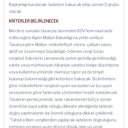
Başkanlığı kurulacak. İadelere bakacak ekip uzman D grubu
olacak.
KRİTERLER BELİRLENECEK
Meclis’e sunulan tasarıyla devreden KDV’lerin nasıl iade
edileceğine ilişkin Maliye Bakanlığı’na yetki veriliyor.
Tasarıya göre Maliye, mükellefiyet süresi, çalışan sayısı,
aktif ve özsermaye büyüklüğü, ödenen vergi tutarı,
vergisel ödevlerin zamanında yerine getirilip getirilmediği,
sahte veya muhteviyatı itibariyle yanıltıcı belge düzenleme
veya kullanma yönünde olumsuz rapor ya da tespit
bulunup bulunmadığı gibi kriterlere bakacak. Bu kriterlere
göre mükelleflerin vergisel uyum seviyeleri ve bu uyum
seviyelerine göre farklı iade yöntemleri tespit edebilecek.
Tasarının gerekçesinde, iade rakamlarının bütçe içinde
önemli bir paya sahip olduğu dikkate alındığında iadenin
doğru yapılmasının da önemli olduğuna dikkat çekilerek,
“Tahsil edilen vergilerden yapılacak iadelerin doğruluğunu
teminen vergisel uyum düzeyi düşük olan ve vergi