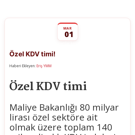
MAR
01
Özel
yorumlar kapalı
KDV
Özel KDV timi!
timi!
için
Haberi Ekleyen:
Eriş YMM
Özel KDV timi
Maliye Bakanlığı 80 milyar
lirası özel sektöre ait
olmak üzere toplam 140