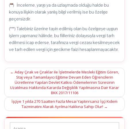
(
**
) İnceleme, yargı ya da uzlaşmada olduğu halde bu
konuya ilişkin olarak yanlış bilgi verilmiş ise bu özelge
geçersizdir.
(***) Talebiniz üzerine tayin edilmiş olan bu özelgeye uygun
işlem yapmanız hâlinde, bu fiilleriniz dolayısıyla vergi tarh
edilmesi icap ederse, tarafınıza vergi cezası kesilmeyecek
ve tarh edilen vergi için gecikme faizi hesaplanmayacaktır.
Post
←
Aday Çırak ve Çıraklar ile İşletmelerde Mesleki Eğitim Gören,
Staj veya Tamamlayıcı Eğitime Devam Eden Öğrencilerin
navigation
Ücretlerine Yapılan Devlet Katkısı Ödemelerinin Süresinin
Uzatılması Hakkında Kararda Değişiklik Yapılmasına Dair Karar
BKK 2017/11106
İşçiye 1 yılda 270 Saatten Fazla Mesai Yaptırırsanız İşçi Kıdem
Tazminatını Alarak Ayrılma Hakkına Sahip Olur!
→