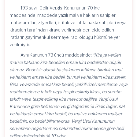
193 sayılı Gelir Vergisi Kanununun 70 inci
maddesinde; maddede yazılı mal ve hakların sahipleri,
mutasarrıfları, zilyedleri, irtifak ve intifa hakkı sahipleri veya
kiracıları tarafından kiraya verilmesinden elde edilen
iratların gayrimenkul sermaye iradı olduğu hükmüne yer
verilmiştir.
Aynı Kanunun 73 üncü maddesinde;
“Kiraya verilen
mal ve hakların kira bedelleri emsal kira bedelinden düşük
olamaz. Bedelsiz olarak başkalarının intifaına bırakılan mal
ve hakların emsal kira bedeli, bu mal ve hakların kirası sayılır.
Bina ve arazide emsal kira bedeli, yetkili özel mercilerce veya
mahkemelerce takdir veya tespit edilmiş kirası, bu suretle
takdir veya tespit edilmiş kira mevcut değilse Vergi Usul
Kanununa göre belirlenen vergi değerinin % 5’idir. Diğer mal
ve haklarda emsal kira bedeli, bu mal ve haklarının maliyet
bedelinin, bu bedel bilinmiyorsa, Vergi Usul Kanununun
servetlerin değerlenmesi hakkındaki hükümlerine göre belli
edilen değerlerinin % 10’udur.