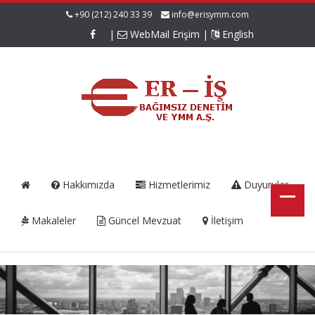
+90 (212) 240 33 39
info@erisymm.com
|
WebMail Erişim
|
English
Hakkımızda
Hizmetlerimiz
Duyurular
Makaleler
Güncel Mevzuat
İletişim