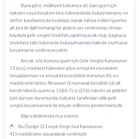
Buna göre, mülkiyeti babanıza ait olan işyeri için
nakden veya hesaben kira ödemesinde bulunmamanız ve
defter kayıtlarınızda bedelsiz olarak tahsis edilen işyerine
ait kira ile ilgili herhangi bir gidere yer verilmemiş olması
kaydıyla gelir vergisi tevkifatı yapılmayacak olup, başkaca
tevkifata tabi ödemede bulunulmaması halinde muhtasar
beyanname verilmeyecektir.
Ancak, söz konusu işyeri için Gelir Vergisi Kanununun
73 üncü maddesi hükmüne göre emsal kira bedelinin
hesaplanması ve emsal kira bedelinin Kanunun 86 ncı
maddesinin birinci fıkrasının (1) numaralı bendinin (d) alt
bendi hükmü uyarınca, 1.580-TL’yi (2016 takvim yılı gelirleri
için) aşması durumunda, babanız tarafından yıllık gelir
vergisi beyannamesi ile beyan edilmesi gerekmektedir.
Bilgi edinilmesini rica ederim.
(
*
) Bu Özelge 213 sayılı Vergi Usul Kanununun
413.maddesine dayanılarak verilmiştir.