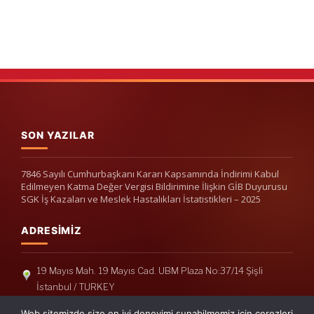
SON YAZILAR
7846 Sayılı Cumhurbaşkanı Kararı Kapsamında İndirimi Kabul
Edilmeyen Katma Değer Vergisi Bildirimine İlişkin GİB Duyurusu
SGK İş Kazaları ve Meslek Hastalıkları İstatistikleri – 2025
ADRESIMIZ
19 Mayıs Mah. 19 Mayıs Cad. UBM Plaza No:37/14 Şişli
İstanbul / TURKEY
Telefon: +90(212) 240 33 39
Web sitemizde size en iyi deneyimi sunabilmemiz için çerezleri