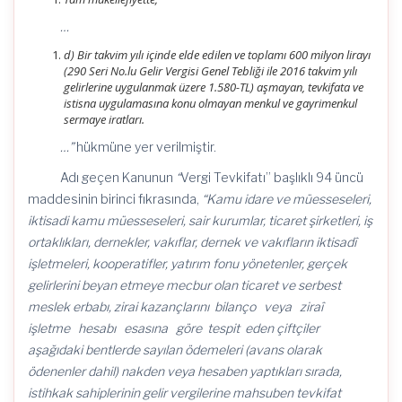
…
d) Bir takvim yılı içinde elde edilen ve toplamı 600 milyon lirayı
(290 Seri No.lu Gelir Vergisi Genel Tebliği ile 2016 takvim yılı
gelirlerine uygulanmak üzere 1.580-TL) aşmayan, tevkifata ve
istisna uygulamasına konu olmayan menkul ve gayrimenkul
sermaye iratları.
…”
hükmüne yer verilmiştir.
Adı geçen Kanunun
“
Vergi Tevkifatı” başlıklı 94 üncü
maddesinin birinci fıkrasında,
“Kamu idare ve müesseseleri,
iktisadi kamu müesseseleri, sair kurumlar, ticaret şirketleri, iş
ortaklıkları, dernekler, vakıflar, dernek ve vakıfların iktisadî
işletmeleri, kooperatifler, yatırım fonu yönetenler, gerçek
gelirlerini beyan etmeye mecbur olan ticaret ve serbest
meslek erbabı, zirai kazançlarını bilanço veya ziraî
işletme hesabı esasına göre tespit eden çiftçiler
aşağıdaki bentlerde sayılan ödemeleri (avans olarak
ödenenler dahil) nakden veya hesaben yaptıkları sırada,
istihkak sahiplerinin gelir vergilerine mahsuben tevkifat