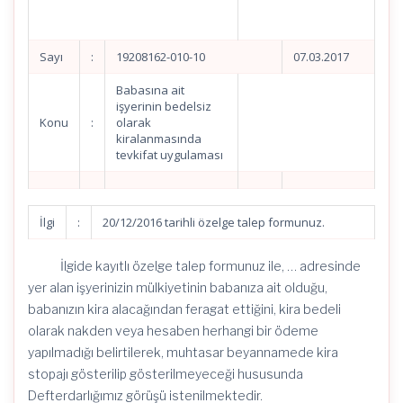
Sayı
:
19208162-010-10
07.03.2017
Babasına ait
işyerinin bedelsiz
Konu
:
olarak
kiralanmasında
tevkifat uygulaması
İlgi
:
20/12/2016 tarihli özelge talep formunuz.
İlgide kayıtlı özelge talep formunuz ile, … adresinde
yer alan işyerinizin mülkiyetinin babanıza ait olduğu,
babanızın kira alacağından feragat ettiğini, kira bedeli
olarak nakden veya hesaben herhangi bir ödeme
yapılmadığı belirtilerek, muhtasar beyannamede kira
stopajı gösterilip gösterilmeyeceği hususunda
Defterdarlığımız görüşü istenilmektedir.