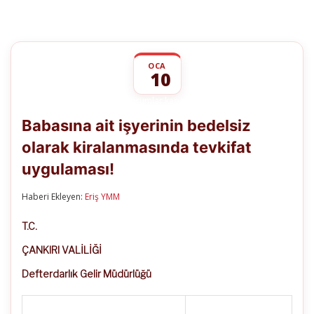
OCA
10
Babasına
yorumlar kapalı
ait
Babasına ait işyerinin bedelsiz
işyerinin
bedelsiz
olarak kiralanmasında tevkifat
olarak
kiralanmasında
uygulaması!
tevkifat
uygulaması!
için
Haberi Ekleyen:
Eriş YMM
T.C.
ÇANKIRI VALİLİĞİ
Defterdarlık Gelir Müdürlüğü