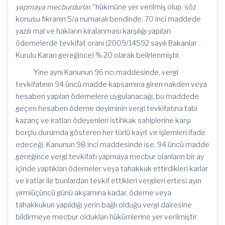
yapmaya mecburdurlar.”
hükmüne yer verilmiş olup, söz
konusu fıkranın 5/a numaralı bendinde, 70 inci maddede
yazılı mal ve hakların kiralanması karşılığı yapılan
ödemelerde tevkifat oranı (2009/14592 sayılı Bakanlar
Kurulu Kararı gereğince) % 20 olarak belirlenmiştir.
Yine aynı Kanunun 96 ncı maddesinde, vergi
tevkifatının 94 üncü madde kapsamına giren nakden veya
hesaben yapılan ödemelere uygulanacağı, bu maddede
geçen hesaben ödeme deyiminin vergi tevkifatına tabi
kazanç ve iratları ödeyenleri istihkak sahiplerine karşı
borçlu durumda gösteren her türlü kayıt ve işlemleri ifade
edeceği, Kanunun 98 inci maddesinde ise, 94 üncü madde
gereğince vergi tevkifatı yapmaya mecbur olanların bir ay
içinde yaptıkları ödemeler veya tahakkuk ettirdikleri karlar
ve iratlar ile bunlardan tevkif ettikleri vergileri ertesi ayın
yirmiüçüncü günü akşamına kadar, ödeme veya
tahakkukun yapıldığı yerin bağlı olduğu vergi dairesine
bildirmeye mecbur oldukları hükümlerine yer verilmiştir.