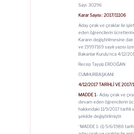
Ödemelerinin
Sayı: 30296
Süresinin
Uzatılması
Karar Sayısı : 2017/11106
Hakkında
Kararda
Aday çırak ve çıraklar ile i
Değişiklik
Yapılmasına
eden öğrencilerin ücretlerin
Dair
Kararın değiştirilmesine dair 
Karar
ve 19997169 sayılı yazısı üze
BKK
2017/11106
Bakanlar Kurulu’nca 4/12/2017
için
Recep Tayyip ERDOĞAN
CUMHURBAŞKANI
4/12/2017 TARİHLİ VE 2017
MADDE 1
– Aday çırak ve çır
devam eden öğrencilerin ücre
hakkındaki 11/9/2017 tarihli
şekilde değiştirilmiştir.
“MADDE 1- (1) 5/6/1986 tarih
aday çırak ve çıraklar ile a