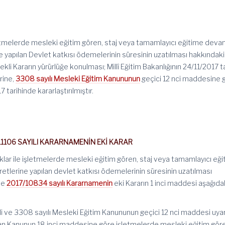
şletmelerde mesleki eğitim gören, staj veya tamamlayıcı eğitime dev
e yapılan Devlet katkısı ödemelerinin süresinin uzatılması hakkındaki
ekli Kararın yürürlüğe konulması; Millî Eğitim Bakanlığının 24/11/2017 ta
rine,
3308 sayılı Mesleki Eğitim Kanununun
geçici 12 nci maddesine 
 tarihinde kararlaştırılmıştır.
/11106 SAYILI KARARNAMENİN EKİ KARAR
aklar ile işletmelerde mesleki eğitim gören, staj veya tamamlayıcı eğ
tlerine yapılan devlet katkısı ödemelerinin süresinin uzatılması
 ve
2017/10834 sayılı Kararnamenin
eki Kararın 1 inci maddesi aşağıda
li ve 3308 sayılı Mesleki Eğitim Kanununun geçici 12 nci maddesi uya
nılan Kanunun 18 inci maddesine göre işletmelerde mesleki eğitim gör