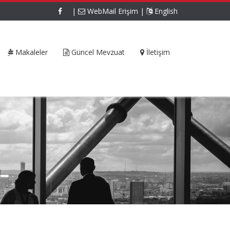
|
WebMail Erişim
|
English
Makaleler
Güncel Mevzuat
İletişim