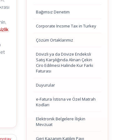
krası
Bağımsız Denetim
nin,
Corporate Income Tax in Turkey
izlik
Çözüm Ortaklarımız
n
let
Dövizli ya da Dövize Endeksli
Satış Karşılığında Alınan Çekin
Ciro Edilmesi Halinde Kur Farkı
Faturası
Duyurular
e-Fatura İstisna ve Özel Matrah
Kodları
Elektronik Belgelere İlişkin
Mevzuat
Geri Kazanım Katılım Payı
anıştay