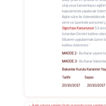
staj veya tamamlayıcı eğiti
kapsamında yapılacak ödemel
ilişkin süre ile ödenebilecek 
yirmi ve üzerinde personel ça
Sigortası Kanununun
53 üncü 
tutardan Devlet katkısı olar
itibaren uygulanmak üzere bi
katkısı ödenmez.”
MADDE 2
– Bu Karar yayımı ta
MADDE 3
– Bu Karar hükümler
Bakanlar Kurulu Kararının Y
Tarihi Sayısı
20/10/2017 20/10/2017
Post
←
İkale yoluyla yapılan fesih sırasında işçiye yapılan 