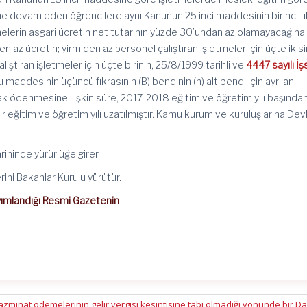
me devam eden öğrencilere aynı Kanunun 25 inci maddesinin birinci fı
erin asgari ücretin net tutarının yüzde 30’undan az olamayacağına
en az ücretin; yirmiden az personel çalıştıran işletmeler için üçte ikisi
lıştıran işletmeler için üçte birinin, 25/8/1999 tarihli ve
4447 sayılı İşs
maddesinin üçüncü fıkrasının (B) bendinin (h) alt bendi için ayrılan
ak ödenmesine ilişkin süre, 2017-2018 eğitim ve öğretim yılı başında
r eğitim ve öğretim yılı uzatılmıştır. Kamu kurum ve kuruluşlarına Dev
rihinde yürürlüğe girer.
ini Bakanlar Kurulu yürütür.
ayımlandığı Resmi Gazetenin
tazminat ödemelerinin gelir vergisi kesintisine tabi olmadığı yönünde bir D