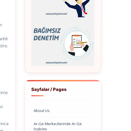
am
rihli
göre,
Sayfalar / Pages
itime
ki
About Us
Ar-Ge Merkezlerinde Ar-Ge
rınca
İndirimi
en,