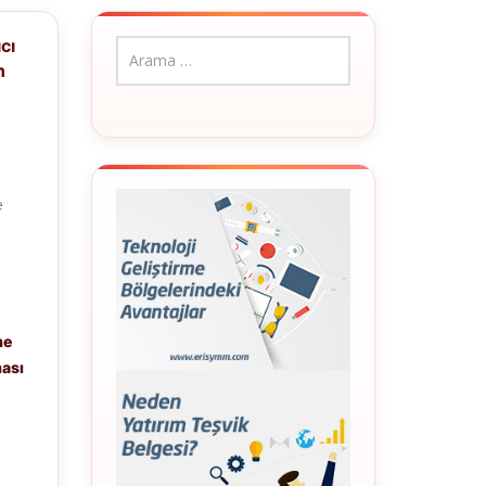
cı
n
e
me
ması