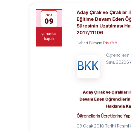
Aday Çırak ve Çıraklar 
OCA
09
Eğitime Devam Eden Öğr
Süresinin Uzatılması Ha
2017/11106
Aday
yorumlar
Çırak
kapalı
Haberi Ekleyen:
Eriş YMM
ve
Çıraklar
ile
Öğrencilerin
İşletmelerde
Sayı: 30296 Ka
Mesleki
Eğitim
Gören,
Staj
veya
Tamamlayıcı
Aday Çırak ve Çıraklar i
Eğitime
Devam
Devam Eden Öğrencilerin Ü
Eden
Hakkında Ka
Öğrencilerin
Ücretlerine
Öğrencilerin Ücretlerine Yap
Yapılan
Devlet
09 Ocak 2018 Tarihli Resmi
Katkısı