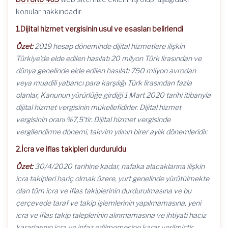
ve
hava
konular hakkındadır.
yolu
ile
1.Dijital hizmet vergisinin usul ve esasları belirlendi
yolcu
taşımacılığında
Özet:
2019 hesap döneminde dijital hizmetlere ilişkin
KDV
Türkiye’de elde edilen hasılatı 20 milyon Türk lirasından ve
indirimi
hk.
dünya genelinde elde edilen hasılatı 750 milyon avrodan
için
veya muadili yabancı para karşılığı Türk lirasından fazla
olanlar, Kanunun yürürlüğe girdiği 1 Mart 2020 tarihi itibarıyla
dijital hizmet vergisinin mükellefidirler.
Dijital hizmet
vergisinin oranı %7,5’tir. Dijital hizmet vergisinde
vergilendirme dönemi, takvim yılının birer aylık dönemleridir.
2.İcra ve iflas takipleri durduruldu
Özet:
30/4/2020 tarihine kadar, nafaka alacaklarına ilişkin
icra takipleri hariç olmak üzere, yurt genelinde yürütülmekte
olan tüm icra ve iflas takiplerinin durdurulmasına ve bu
çerçevede taraf ve takip işlemlerinin yapılmamasına, yeni
icra ve iflas takip taleplerinin alınmamasına ve ihtiyati haciz
kararlarının icra ve infaz edilmemesine karar verilmiştir
.