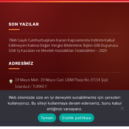
SON YAZILAR
7846 Sayılı Cumhurbaşkanı Kararı Kapsamında İndirimi Kabul
Edilmeyen Katma Değer Vergisi Bildirimine İlişkin GİB Duyurusu
SGK İş Kazaları ve Meslek Hastalıkları İstatistikleri – 2025
ADRESIMIZ
19 Mayıs Mah. 19 Mayıs Cad. UBM Plaza No:37/14 Şişli
İstanbul / TURKEY
Telefon: +90(212) 240 33 39
Web sitemizde size en iyi deneyimi sunabilmemiz için çerezleri
Telefon: +90(212) 248 19 36
kullanıyoruz. Bu siteyi kullanmaya devam ederseniz, bunu kabul
ettiğinizi varsayarız.
info@erisymm.com
Tamam
Gizlilik politikası
PRATIK MENÜ