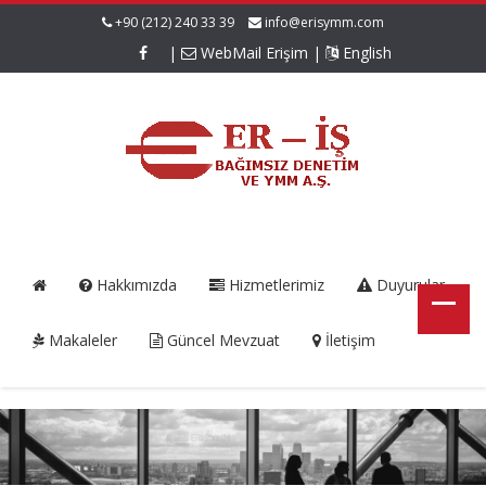
+90 (212) 240 33 39
info@erisymm.com
|
WebMail Erişim
|
English
Hakkımızda
Hizmetlerimiz
Duyurular
Makaleler
Güncel Mevzuat
İletişim