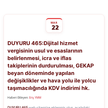
MAR
22
DUYURU
yorumlar kapalı
465:Dijital
DUYURU 465:Dijital hizmet
hizmet
vergisinin
vergisinin usul ve esaslarının
usul
ve
belirlenmesi, icra ve iflas
esaslarının
belirlenmesi,
takiplerinin durdurulması, GEKAP
icra
ve
beyan döneminde yapılan
iflas
değişiklikler ve hava yolu ile yolcu
takiplerinin
durdurulması,
taşımacılığında KDV indirimi hk.
GEKAP
beyan
döneminde
Haberi Ekleyen:
Eriş YMM
yapılan
değişiklikler
DUYURU 465
web sitemize eklenmiş olup, aşağıdaki