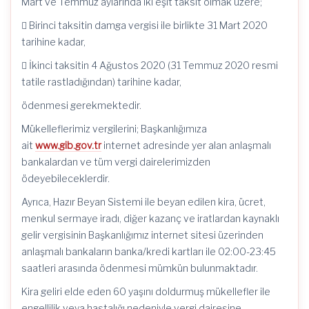
Mart ve Temmuz aylarında iki eşit taksit olmak üzere;
 Birinci taksitin damga vergisi ile birlikte 31 Mart 2020
tarihine kadar,
 İkinci taksitin 4 Ağustos 2020 (31 Temmuz 2020 resmi
tatile rastladığından) tarihine kadar,
ödenmesi gerekmektedir.
Mükelleflerimiz vergilerini; Başkanlığımıza
ait
www.gib.gov.tr
internet adresinde yer alan anlaşmalı
bankalardan ve tüm vergi dairelerimizden
ödeyebileceklerdir.
Ayrıca, Hazır Beyan Sistemi ile beyan edilen kira, ücret,
menkul sermaye iradı, diğer kazanç ve iratlardan kaynaklı
gelir vergisinin Başkanlığımız internet sitesi üzerinden
anlaşmalı bankaların banka/kredi kartları ile 02:00-23:45
saatleri arasında ödenmesi mümkün bulunmaktadır.
Kira geliri elde eden 60 yaşını doldurmuş mükellefler ile
engellilik veya hastalığı nedeniyle vergi dairesine