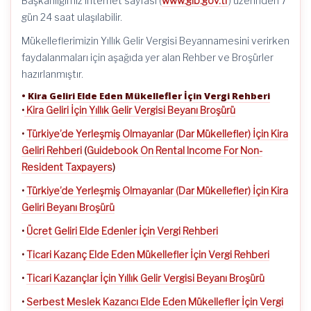
Başkanlığımız internet sayfası (
www.gib.gov.tr
) üzerinden 7
gün 24 saat ulaşılabilir.
Mükelleflerimizin Yıllık Gelir Vergisi Beyannamesini verirken
faydalanmaları için aşağıda yer alan Rehber ve Broşürler
hazırlanmıştır.
•
Kira Geliri Elde Eden Mükellefler İçin Vergi Rehberi
•
Kira Geliri İçin Yıllık Gelir Vergisi Beyanı Broşürü
•
Türkiye’de Yerleşmiş Olmayanlar (Dar Mükellefler) İçin Kira
Geliri Rehberi
(
Guidebook On Rental Income For Non-
Resident Taxpayers
)
•
Türkiye’de Yerleşmiş Olmayanlar (Dar Mükellefler) İçin Kira
Geliri Beyanı Broşürü
•
Ücret Geliri Elde Edenler İçin Vergi Rehberi
•
Ticari Kazanç Elde Eden Mükellefler İçin Vergi Rehberi
•
Ticari Kazançlar İçin Yıllık Gelir Vergisi Beyanı Broşürü
•
Serbest Meslek Kazancı Elde Eden Mükellefler İçin Vergi