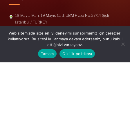
19 Mayıs Mah. 19 Mayıs Cad. UBM Plaza No:37/14 Şişli
İstanbul / TURKEY
Telefon: +90(212) 240 33 39
Web sitemizde size en iyi deneyimi sunabilmemiz için çerezleri
Telefon: +90(212) 248 19 36
kullanıyoruz. Bu siteyi kullanmaya devam ederseniz, bunu kabul
ettiğinizi varsayarız.
info@erisymm.com
Tamam
Gizlilik politikası
PRATIK MENÜ
Ana Sayfa
Hakkımızda
Hizmetlerimiz
Güncel Mevzuat
İletişim