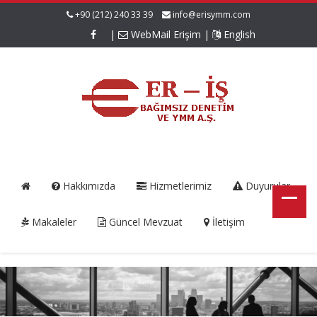
+90 (212) 240 33 39
info@erisymm.com
|
WebMail Erişim
|
English
Hakkımızda
Hizmetlerimiz
Duyurular
Makaleler
Güncel Mevzuat
İletişim