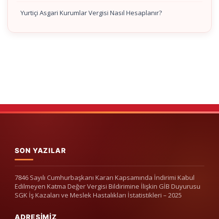
Yurtiçi Asgari Kurumlar Vergisi Nasıl Hesaplanır?
SON YAZILAR
7846 Sayılı Cumhurbaşkanı Kararı Kapsamında İndirimi Kabul
Edilmeyen Katma Değer Vergisi Bildirimine İlişkin GİB Duyurusu
SGK İş Kazaları ve Meslek Hastalıkları İstatistikleri – 2025
ADRESIMIZ