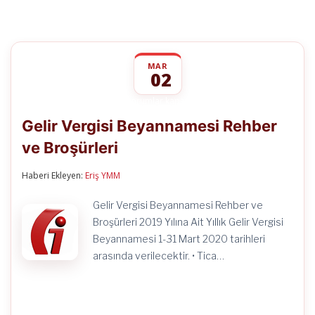
MAR
02
Gelir
yorumlar kapalı
Vergisi
Gelir Vergisi Beyannamesi Rehber
Beyannamesi
Rehber
ve Broşürleri
ve
Broşürleri
için
Haberi Ekleyen:
Eriş YMM
Gelir Vergisi Beyannamesi Rehber ve
Broşürleri 2019 Yılına Ait Yıllık Gelir Vergisi
Beyannamesi 1-31 Mart 2020 tarihleri
arasında verilecektir. • Tica…