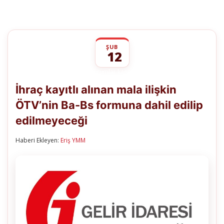
ŞUB
12
İhraç
yorumlar kapalı
kayıtlı
İhraç kayıtlı alınan mala ilişkin
alınan
mala
ÖTV’nin Ba-Bs formuna dahil edilip
ilişkin
ÖTV’nin
edilmeyeceği
Ba-
Bs
formuna
Haberi Ekleyen:
Eriş YMM
dahil
edilip
edilmeyeceği
için