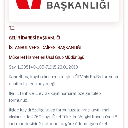
T.C.
GELİR İDARESİ BAŞKANLIĞI
İSTANBUL VERGİ DAİRESİ BAŞKANLIĞI
Mükellef Hizmetleri Usul Grup Müdürlüğü
Sayı:11395140-105-71915 23.01.2019
Konu :İhraç kayıtlı alınan mala ilişkin ÖTV’nin Ba-Bs formuna
dahil edilip edilmeyeceği
İlgi :… tarih ve … evrak kayıt numaralı özelge talep
formunuz.
İlgide kayıtlı özelge talep formunuzda; ihraç kayıtlı mal
alışlarınızda 4760 sayılı Özel Tüketim Vergisi Kanunu’nun 8
inci maddesinin 2 nci bendine göre ödenmeyen özel