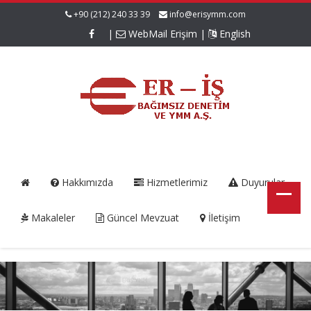
+90 (212) 240 33 39
info@erisymm.com
|
WebMail Erişim
|
English
Hakkımızda
Hizmetlerimiz
Duyurular
Makaleler
Güncel Mevzuat
İletişim