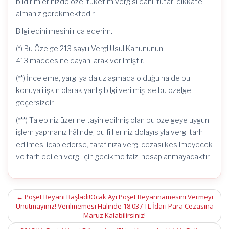
bildirimlerinizde özel tüketim vergisi dahil tutarı dikkate
almanız gerekmektedir.
Bilgi edinilmesini rica ederim.
(*) Bu Özelge 213 sayılı Vergi Usul Kanununun
413.maddesine dayanılarak verilmiştir.
(**) İnceleme, yargı ya da uzlaşmada olduğu halde bu
konuya ilişkin olarak yanlış bilgi verilmiş ise bu özelge
geçersizdir.
(***) Talebiniz üzerine tayin edilmiş olan bu özelgeye uygun
işlem yapmanız hâlinde, bu fiilleriniz dolayısıyla vergi tarh
edilmesi icap ederse, tarafınıza vergi cezası kesilmeyecek
ve tarh edilen vergi için gecikme faizi hesaplanmayacaktır.
Post
←
Poşet Beyanı Başladı!Ocak Ayı Poşet Beyannamesini Vermeyi
Unutmayınız! Verilmemesi Halinde 18.037 TL İdari Para Cezasına
navigation
Maruz Kalabilirsiniz!