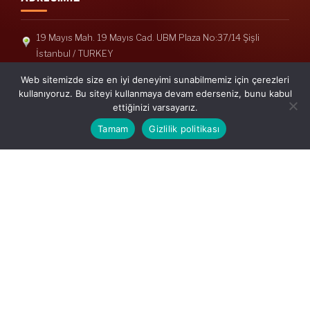
19 Mayıs Mah. 19 Mayıs Cad. UBM Plaza No:37/14 Şişli
İstanbul / TURKEY
Telefon: +90(212) 240 33 39
Web sitemizde size en iyi deneyimi sunabilmemiz için çerezleri
Telefon: +90(212) 248 19 36
kullanıyoruz. Bu siteyi kullanmaya devam ederseniz, bunu kabul
ettiğinizi varsayarız.
info@erisymm.com
Tamam
Gizlilik politikası
PRATIK MENÜ
Ana Sayfa
Hakkımızda
Hizmetlerimiz
Güncel Mevzuat
İletişim