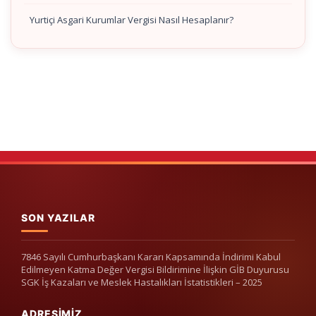
Yurtiçi Asgari Kurumlar Vergisi Nasıl Hesaplanır?
SON YAZILAR
7846 Sayılı Cumhurbaşkanı Kararı Kapsamında İndirimi Kabul
Edilmeyen Katma Değer Vergisi Bildirimine İlişkin GİB Duyurusu
SGK İş Kazaları ve Meslek Hastalıkları İstatistikleri – 2025
ADRESIMIZ