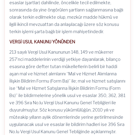
esaslar (şartlar) dahilinde, öncelikle tecil edilmekte,
sonrasında da yine öngörülen şartların sağlanmasına bağlı
olarak terkin edilmekte olup, mezkûr madde hükmü ve
ilgili ikincil mevzuattan da anlaşılacağı üzere söz konusu
terkin işlemi şarta bağlı bir işlem mahiyetindedir.
VERGİ USUL KANUNU YÖNÜNDEN
213 sayılı Vergi Usul Kanununun 148, 149 ve mükerrer
257’nci maddelerinin verdiği yetkiye dayanılarak, bilanço
esasına göre defter tutan mükelleflerin belirli bir haddi
aşan mal ve hizmet alımlarını “Mal ve Hizmet Alımlarına
İlişkin Bildirim Formu (Form Ba)” ile; mal ve hizmet satışlarını
ise “Mal ve Hizmet Satışlarına İlişkin Bildirim Formu (Form
Bs)” ile bildirmelerine yönelik usul ve esaslar 350, 362, 381
ve 396 Sıra No.lu Vergi Usul Kanunu Genel Tebliğleri ile
duyurulmuştur. Söz konusu yükümlülüğün, 2010 yılı ve
müteakip yılların aylık dönemlerinde yerine getirilmesinde
uygulanacak usul ve esaslar ile bildirim hadleri ise 396 Sıra
No.lu Vergi Usul Kanunu Genel Tebliğinde açıklanmıştır.