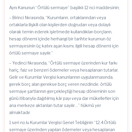
Aynı Kanunun “Örtülü sermaye” başlıklı 12 nci maddesinin;
– Birinci fıkrasında, “Kurumların, ortaklarından veya
ortaklarla ilişkili olan kişilerden doğrudan veya dolaylı
olarak temin ederek işletmede kullandıkları borçların,
hesap dönemi içinde herhangi bir tarihte kurumun öz
sermayesinin üç katını aşan kısmı, ilgili hesap dönemi için
örtülü sermaye sayılır.”
– Yedinci fıkrasında, “Örtülü sermaye üzerinden kur farkı
hariç, faiz ve benzeri ödemeler veya hesaplanan tutarlar,
Gelir ve Kurumlar Vergisi kanunlarının uygulanmasında,
gerek borç alan gerekse borç veren nezdinde, örtülü
sermaye şartlarının gerçekleştiği hesap döneminin son
günü itibarıyla dağıtılmış kâr payı veya dar mükellefler için
ana merkeze aktarılan tutar sayılır…” hükmü yer
almaktadır.
1 seri no.lu Kurumlar Vergisi Genel Tebliğinin “12.4.Örtülü
sermaye üzerinden yapılan ödemeler veya hesaplanan