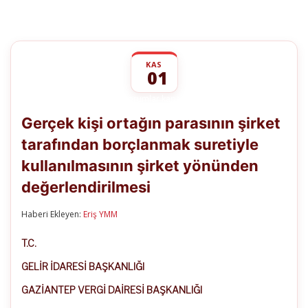
KAS
01
Gerçek
yorumlar kapalı
kişi
Gerçek kişi ortağın parasının şirket
ortağın
parasının
tarafından borçlanmak suretiyle
şirket
tarafından
kullanılmasının şirket yönünden
borçlanmak
suretiyle
değerlendirilmesi
kullanılmasının
şirket
Haberi Ekleyen:
Eriş YMM
yönünden
değerlendirilmesi
için
T.C.
GELİR İDARESİ BAŞKANLIĞI
GAZİANTEP VERGİ DAİRESİ BAŞKANLIĞI