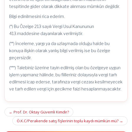
tespitinde gider olarak dikkate alınması mümkün değildir.
Bilgi edinilmesini rica ederim.
(*) Bu Özelge 213 sayılı Vergi Usul Kanununun
413.maddesine dayanılarak verilmiştir.
(**) İnceleme, yargı ya da uzlaşmada olduğu halde bu
konuya ilişkin olarak yanlış bilgi verilmiş ise bu özelge
geçersizdir.
(***) Talebiniz üzerine tayin edilmiş olan bu özelgeye uygun
işlem yapmanız hâlinde, bu fiilleriniz dolayısıyla vergi tarh
edilmesi icap ederse, tarafınıza vergi cezası kesilmeyecek
ve tarh edilen vergi için gecikme faizi hesaplanmayacaktır.
Post
←
Prof. Dr. Oktay Güvemli Kimdir?
navigation
Ö.K.C/Perakende satış fişlerinin toplu kaydı mümkün mü?
→