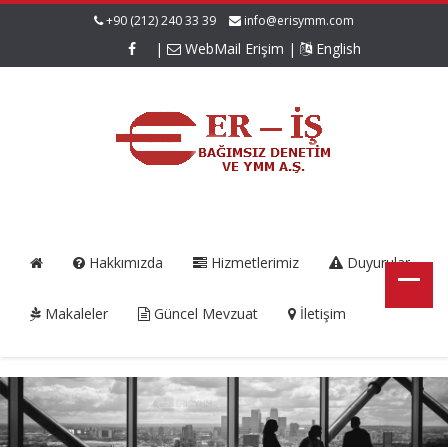
+90 (212) 240 33 39
info@erisymm.com
|
WebMail Erişim
|
English
Hakkımızda
Hizmetlerimiz
Duyurular
Makaleler
Güncel Mevzuat
İletişim