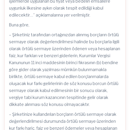
işlemlerde uygulanan bu fiyat veya bedelin emsallere
uygunluk ilkesine aykırı olarak tespit edildiği kabul
edilecektir…” açıklamalarına yer verilmiştir.
Buna göre,
– Şirketiniz tarafından ortağınızdan alınmış borçların örtülü
sermaye olarak değerlendirilmesi halinde bu borçlarla ilgili
olarak örtülü sermaye üzerinden ödenen veya hesaplanan
faiz, kur farkları ve benzeri giderlerin, Kurumlar Vergisi
Kanununun 11 inci maddesinin birinci fıkrasının (b) bendine
göre gider olarak yazılması mümkün bulunmamakla
birlikte, örtülü sermaye kabul edilen borçlanmalarda
oluşacak kur farkı gelirlerinin de söz konusu borcun örtülü
sermaye olarak kabul edilmesinin bir sonucu olarak,
vergiye tabi kurum kazancının tespitinde gelir olarak
dikkate alınması söz konusu olmayacaktır.
– Şirketinize kullandırılan borçların örtülü sermaye olarak
değerlendirilmesi durumunda örtülü sermaye üzerinden
kur farkı hariç, faiz ve benzeri ödemeler veya hesaplanan