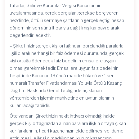
tutarlar, Gelir ve Kurumlar Vergisi Kanunlarının
uygulanmasında, gerek borç alan gerekse borç veren
nezdinde, örtülü sermaye şartlarının gerçekleştiği hesap
döneminin son günü itibarıyla dağıtılmış kar payı olarak
değerlendirilecektir.
– Şirketinizin gerçek kişi ortağından borçlandığı paralarla
ilgili olarak herhangi bir faiz ödemesi durumunda, gerçek
kişi ortağa ödenecek faiz bedelinin emsallere uygun
olması gerekmektedir. Emsallere uygun faiz bedelinin
tespitinde Kanunun 13 üncü madde hükmü ve 1 seri
numaralı Transfer Fiyatlandırması Yoluyla Örtülü Kazanç
Dağıtımı Hakkında Genel Tebliğinde açıklanan
yöntemlerden işlemin mahiyetine en uygun olanının
kullanılacağı tabiidir.
Öte yandan, Şirketinizin nakit ihtiyacı olmadığı halde
gerçek kişi ortağınızdan alınan paralara ilişkin ortaya çıkan
kur farklarının, ticari kazancınızın elde edilmesi ve idame
ettirilmesi ile ilgisi olmadığından, kurum kazancının