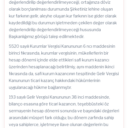
değerlendirilip değerlendirilmeyeceği, ortağınıza döviz
olarak borçlanılması durumunda Şirketiniz lehine oluşan
kur farkının gelir, aleyhe oluşan kur farkının ise gider olarak
kaydedildiği bu durumun işletmeden çekilen değer olarak
değerlendirilip değerlendirilmeyeceği hususunda
Başkanlığımız görüşü talep edilmektedir.
5520 sayılı Kurumlar Vergisi Kanununun 6 ncı maddesinin
birinci fıkrasında, kurumlar vergisinin, mükelleflerin bir
hesap dönemi içinde elde ettikleri safi kurum kazancı
üzerinden hesaplanacağı belirtilmiş; aynı maddenin ikinci
fıkrasında da, safi kurum kazancının tespitinde Gelir Vergisi
Kanununun ticari kazanç hakkındaki hükümlerinin
uygulanacağı hükme bağlanmıştır.
193 sayılı Gelir Vergisi Kanununun 38 inci maddesinde,
bilanço esasına göre ticari kazancın, teşebbüsteki öz
sermayenin hesap dönemi sonunda ve başındaki değerleri
arasındaki müspet fark olduğu; bu dönem zarfında sahip
veya sahiplerce, işletmeye ilave olunan değerlerin bu