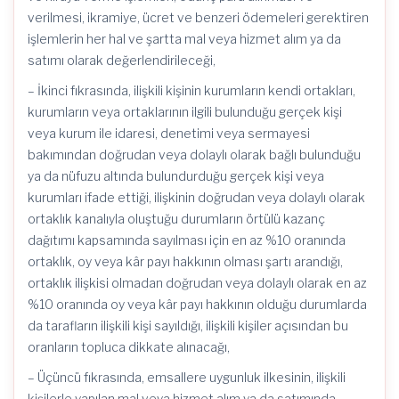
verilmesi, ikramiye, ücret ve benzeri ödemeleri gerektiren
işlemlerin her hal ve şartta mal veya hizmet alım ya da
satımı olarak değerlendirileceği,
– İkinci fıkrasında, ilişkili kişinin kurumların kendi ortakları,
kurumların veya ortaklarının ilgili bulunduğu gerçek kişi
veya kurum ile idaresi, denetimi veya sermayesi
bakımından doğrudan veya dolaylı olarak bağlı bulunduğu
ya da nüfuzu altında bulundurduğu gerçek kişi veya
kurumları ifade ettiği, ilişkinin doğrudan veya dolaylı olarak
ortaklık kanalıyla oluştuğu durumların örtülü kazanç
dağıtımı kapsamında sayılması için en az %10 oranında
ortaklık, oy veya kâr payı hakkının olması şartı arandığı,
ortaklık ilişkisi olmadan doğrudan veya dolaylı olarak en az
%10 oranında oy veya kâr payı hakkının olduğu durumlarda
da tarafların ilişkili kişi sayıldığı, ilişkili kişiler açısından bu
oranların topluca dikkate alınacağı,
– Üçüncü fıkrasında, emsallere uygunluk ilkesinin, ilişkili
kişilerle yapılan mal veya hizmet alım ya da satımında