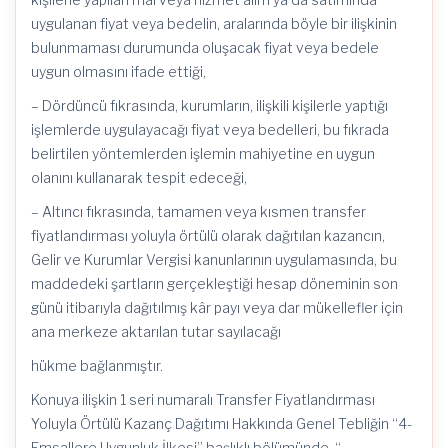
uygulanan fiyat veya bedelin, aralarında böyle bir ilişkinin
bulunmaması durumunda oluşacak fiyat veya bedele
uygun olmasını ifade ettiği,
– Dördüncü fıkrasında, kurumların, ilişkili kişilerle yaptığı
işlemlerde uygulayacağı fiyat veya bedelleri, bu fıkrada
belirtilen yöntemlerden işlemin mahiyetine en uygun
olanını kullanarak tespit edeceği,
– Altıncı fıkrasında, tamamen veya kısmen transfer
fiyatlandırması yoluyla örtülü olarak dağıtılan kazancın,
Gelir ve Kurumlar Vergisi kanunlarının uygulamasında, bu
maddedeki şartların gerçekleştiği hesap döneminin son
günü itibarıyla dağıtılmış kâr payı veya dar mükellefler için
ana merkeze aktarılan tutar sayılacağı
hükme bağlanmıştır.
Konuya ilişkin 1 seri numaralı Transfer Fiyatlandırması
Yoluyla Örtülü Kazanç Dağıtımı Hakkında Genel Tebliğin “4-
Emsallere Uygunluk İlkesi” başlıklı bölümünde, “…