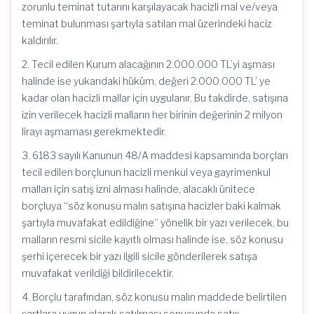
zorunlu teminat tutarını karşılayacak hacizli mal ve/veya
teminat bulunması şartıyla satılan mal üzerindeki haciz
kaldırılır.
2. Tecil edilen Kurum alacağının 2.000.000 TL’yi aşması
halinde ise yukarıdaki hüküm, değeri 2.000.000 TL’ ye
kadar olan hacizli mallar için uygulanır. Bu takdirde, satışına
izin verilecek hacizli malların her birinin değerinin 2 milyon
lirayı aşmaması gerekmektedir.
3. 6183 sayılı Kanunun 48/A maddesi kapsamında borçları
tecil edilen borçlunun hacizli menkul veya gayrimenkul
malları için satış izni alması halinde, alacaklı ünitece
borçluya “söz konusu malın satışına hacizler baki kalmak
şartıyla muvafakat edildiğine” yönelik bir yazı verilecek, bu
malların resmi sicile kayıtlı olması halinde ise, söz konusu
şerhi içerecek bir yazı ilgili sicile gönderilerek satışa
muvafakat verildiği bildirilecektir.
4. Borçlu tarafından, söz konusu malın maddede belirtilen
şartlara uygun olarak satılması sonucunda satış