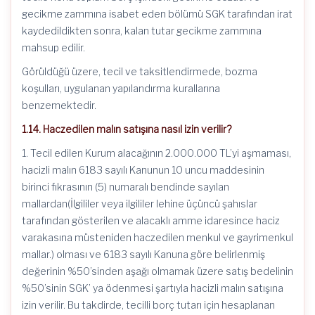
gecikme zammına isabet eden bölümü SGK tarafından irat
kaydedildikten sonra, kalan tutar gecikme zammına
mahsup edilir.
Görüldüğü üzere, tecil ve taksitlendirmede, bozma
koşulları, uygulanan yapılandırma kurallarına
benzemektedir.
1.14. Haczedilen malın satışına nasıl izin verilir?
1. Tecil edilen Kurum alacağının 2.000.000 TL’yi aşmaması,
hacizli malın 6183 sayılı Kanunun 10 uncu maddesinin
birinci fıkrasının (5) numaralı bendinde sayılan
mallardan(İlgililer veya ilgililer lehine üçüncü şahıslar
tarafından gösterilen ve alacaklı amme idaresince haciz
varakasına müsteniden haczedilen menkul ve gayrimenkul
mallar.) olması ve 6183 sayılı Kanuna göre belirlenmiş
değerinin %50’sinden aşağı olmamak üzere satış bedelinin
%50’sinin SGK’ ya ödenmesi şartıyla hacizli malın satışına
izin verilir. Bu takdirde, tecilli borç tutarı için hesaplanan