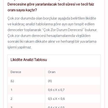
Derecesine göre yararlanılacak tecil süresi ve tecil faiz
oranı sayısı kaçtır?
Çok zor durumda olan borçlular aşağıda belirtilen likidite
ve kaldıraç analizi tablolarına göre ayrı ayrı tespit edilen
dereceler toplanarak “Çok Zor Durum Derecesi” bulunur.
Çok zor durum derecesi hesaplamalarında virgülden
sonraki iki rakam dikkate alınır ve herhangi bir yuvarlama
işlemi yapılmaz.
Likidite Analizi Tablosu
Derece
Oran
(L)
(X)
1
0,6 ≤ X ≤ 0,7
2
0,5 ≤ X < 0,6
3
0,4 ≤ X < 0,5