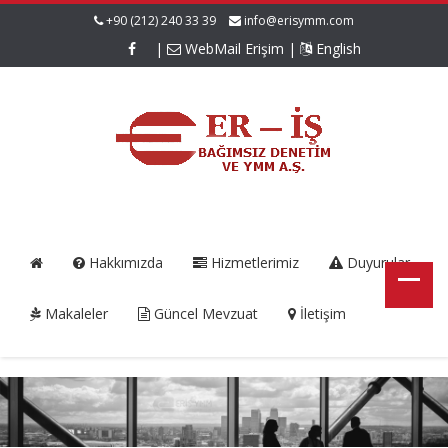
+90 (212) 240 33 39
info@erisymm.com
|
WebMail Erişim
|
English
Hakkımızda
Hizmetlerimiz
Duyurular
Makaleler
Güncel Mevzuat
İletişim