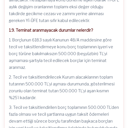
aylık değişim oranlarının toplamı eksi değer olduğu
takdirde gecikme cezası ve zammı yerine alınması
gereken Yİ-ÜFE tutarı sıfır kabul edilecektir.
1.9. Teminat aranmayacak durumlar nelerdir?
1. Borçlunun 6183 sayılı Kanunun 48/A maddesine göre
tecil ve taksitlendirmeye konu borç toplamının işyeri ve
borç türüne bakılmaksızın 500.000 (beşyüzbin) TL’yi
aşmaması şartıyla tecil edilecek borçlar için teminat
aranmaz.
2. Tecil ve taksitlendirilecek Kurum alacaklarının toplam
tutarının 500.000 TL’yi aşması durumunda, gösterilmesi
zorunlu olan teminat tutarı 500.000 TL’yi aşan kısmın
%25’i kadardır.
3. Tecil ve taksitlendirilen borç toplamının 500.000 TL’den
fazla olması ve tecil şartlarına uygun taksit ödemeleri
devam ettiği sürece borçlu tarafından başkaca borçları
için yeni tecil ve taksitlendirme talebinde bulunulduğunda,