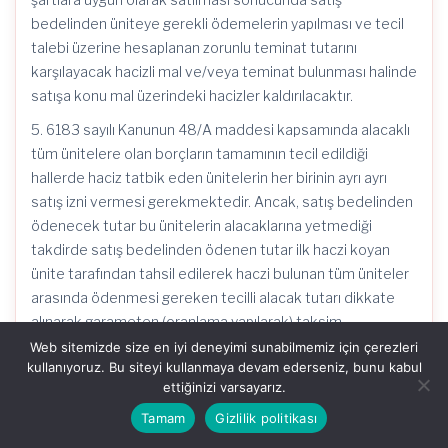
bedelinden üniteye gerekli ödemelerin yapılması ve tecil
talebi üzerine hesaplanan zorunlu teminat tutarını
karşılayacak hacizli mal ve/veya teminat bulunması halinde
satışa konu mal üzerindeki hacizler kaldırılacaktır.
5. 6183 sayılı Kanunun 48/A maddesi kapsamında alacaklı
tüm ünitelere olan borçların tamamının tecil edildiği
hallerde haciz tatbik eden ünitelerin her birinin ayrı ayrı
satış izni vermesi gerekmektedir. Ancak, satış bedelinden
ödenecek tutar bu ünitelerin alacaklarına yetmediği
takdirde satış bedelinden ödenen tutar ilk haczi koyan
ünite tarafından tahsil edilerek haczi bulunan tüm üniteler
arasında ödenmesi gereken tecilli alacak tutarı dikkate
alınarak garameten (oranlama yapılarak) taksim
edilecektir.
Web sitemizde size en iyi deneyimi sunabilmemiz için çerezleri
kullanıyoruz. Bu siteyi kullanmaya devam ederseniz, bunu kabul
6. 6183 sayılı Kanunun 48/A maddesi kapsamında
ettiğinizi varsayarız.
borçlunun tüm borçlarının tecil edilmediği hallerde ise tecil
Tamam
Gizlilik politikası
edilmeyen alacak tutarlarına karşılık tatbik edilmiş hacizler,