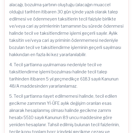
alacağı, bozulma şartının oluştuğu (alacağın muaccel
olduğu) tarihten itibaren 30 gün içinde yazılı olarak talep
edilmesi ve ödenmeyen taksitlerin tecil faiziyle birlikte
ve/veya cari ay primlerinin tamamının bu sürede ödenmesi
halinde tecil ve taksitlendirme işlemi geçerli sayılır. Aylık
taksitin ve/veya cari ay priminin ödenmemesi nedeniyle
bozulan tecil ve taksitlendirme işleminin geçerli sayılması
hakkından en fazla iki kez yararlanılabilir.
4. Tecil şartlarına uyulmaması nedeniyle tecil ve
taksitlendirme işlemi bozulması halinde tecil talep
tarihinden itibaren 5 yıl geçmedikçe 6183 sayılı Kanunun
48/A maddesinden yararlanılamaz.
5. Tecil şartlarına riayet edilmemesi halinde, tecil edilen
gecikme zammının Yİ-ÜFE aylık değişim oranları esas
alınarak hesaplanmış olması halinde gecikme zammı
hesabı 5510 sayılı Kanunun 89 uncu maddesine göre
yeniden hesaplanır. Tahsil edilmiş bulunan tecil faizlerinin,
tecile konu toplam borç içindeki gecikme cezası ve