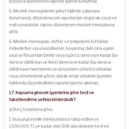
boyunca düzenlenen raporlar işleme konulmaz.
5. Meslek mensuplarının şirket hâlinde çalışması
durumunda, düzenlenecek raporlardan doğacak cezai ve
mali sorumluluk, raporu düzenleyen meslek mensubuna
aittir.
6. Meslek mensupları, defter ve belgelerini tuttukları
mükellefleri veya kendilerinin, boşanmış dahi olsa eşinin
usul ve füruundan birinin veya üçüncü dereceye kadar (bu
derece dâhil) kan ve ikinci dereceye kadar (bu derece
dâhil) kayın hısımlarının ya da bunların yönetici oldukları
veya yönetiminde görev alarak ortak oldukları işyerleri
hakkında düzenledikleri raporlar işleme alınmaz.
1.7. Kapsama girecek işyerlerine göre tecil ve
taksitlendirme yetkisi kimlerdedir?
a) Borç tutarlarına göre;
1. Sosyal güvenlik merkezlerince takip edilen ve
1.500.000 TL’ye kadar olan SGK alacaklarının tecil ve