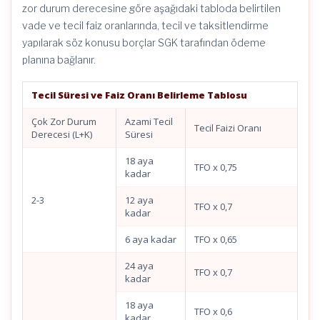
zor durum derecesine göre aşağıdaki tabloda belirtilen
vade ve tecil faiz oranlarında, tecil ve taksitlendirme
yapılarak söz konusu borçlar SGK tarafından ödeme
planına bağlanır.
Tecil Süresi ve Faiz Oranı Belirleme Tablosu
Çok Zor Durum
Azami Tecil
Tecil Faizi Oranı
Derecesi (L+K)
Süresi
18 aya
TFO x 0,75
kadar
2-3
12 aya
TFO x 0,7
kadar
6 aya kadar
TFO x 0,65
24 aya
TFO x 0,7
kadar
18 aya
TFO x 0,6
kadar