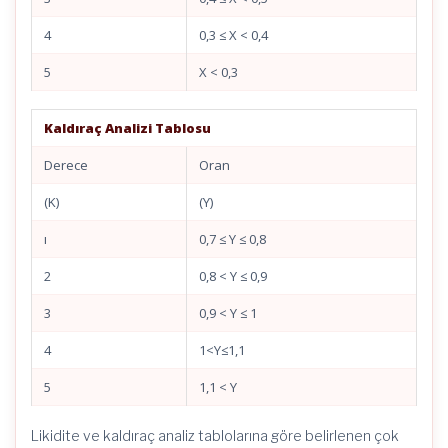
4
0,3 ≤ X < 0,4
5
X < 0,3
Kaldıraç Analizi Tablosu
Derece
Oran
(K)
(Y)
ı
0,7 ≤ Y ≤ 0,8
2
0,8 < Y ≤ 0,9
3
0,9 < Y ≤ 1
4
1<Y≤1,1
5
1,1 < Y
Likidite ve kaldıraç analiz tablolarına göre belirlenen çok