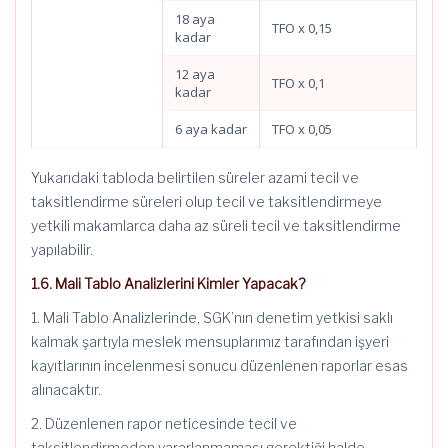
18 aya
TFO x 0,15
kadar
12 aya
TFO x 0,1
kadar
6 aya kadar
TFO x 0,05
Yukarıdaki tabloda belirtilen süreler azami tecil ve
taksitlendirme süreleri olup tecil ve taksitlendirmeye
yetkili makamlarca daha az süreli tecil ve taksitlendirme
yapılabilir.
1.6. Mali Tablo Analizlerini Kimler Yapacak?
1. Mali Tablo Analizlerinde, SGK’nın denetim yetkisi saklı
kalmak şartıyla meslek mensuplarımız tarafından işyeri
kayıtlarının incelenmesi sonucu düzenlenen raporlar esas
alınacaktır.
2. Düzenlenen rapor neticesinde tecil ve
taksitlendirmeden yararlanmaması gerektiği halde