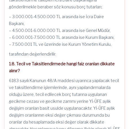
gönderilmekle beraber söz konusu borç tutarları;
– 3.000.001-4.500.000 TL arasında ise İcra Daire
Başkanı,
– 4.500.001-6.000.000 TL arasında ise Genel Müdür,
– 6.000.001-7.500.000 TL arasında ise Kurum Başkanı,
– 7.500.001 TL ve üzerinde ise Kurum Yönetim Kurulu,
tarafından değerlendirilir.
1.8. Tecil ve Taksitlendirmede hangi faiz oranları dikkate
alınır?
6183 sayılı Kanunun 48/A maddesi uyarınca yapılacak tecil
ve taksitlendirme işlemlerinde, aynı yapılandırmalarda
olduğu üzere, tecil edilecek borç tutarına uygulanan
gecikme cezası ve gecikme zammı yerine Yİ-ÜFE aylık
değişim oranları basit usulde uygulanacaktır. Yİ-ÜFE aylık
değişim oranlarının eksi değer çıkması durumunda bu
oranlar da hesaplamada eksi değer olarak dikkate
alınacaktır. Hesaplamaya konu döneme ilişkin olarak Yİ-ÜFE