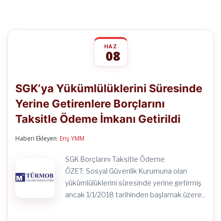
HAZ
08
SGK’ya
yorumlar kapalı
Yükümlülüklerini
SGK’ya Yükümlülüklerini Süresinde
Süresinde
Yerine
Yerine Getirenlere Borçlarını
Getirenlere
Borçlarını
Taksitle Ödeme İmkanı Getirildi
Taksitle
Ödeme
İmkanı
Haberi Ekleyen:
Eriş YMM
Getirildi
için
SGK Borçlarını Taksitle Ödeme
ÖZET: Sosyal Güvenlik Kurumuna olan
yükümlülüklerini süresinde yerine getirmiş
ancak 1/1/2018 tarihinden başlamak üzere..