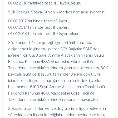
01.02.2016 tarihinde tescilli C işyeri, olsun.
SGK Beyoğlu Sosyal Güvenlik Merkezinde aynı işverenin;
01.01.2017 tarihinde tescilli D işyeri,
01.07.2017 tarihinde tescilli E işyeri,
01.01.2018 tarihinde tescilli F işyeri, olsun.
Söz konusu hüküm gereği, işyerleri ünite bazında
değerlendirildiğinden, işveren SGK Bağcılar SGM’ deki
işyerleri için 6183 Sayılı Amme Alacaklarının Tahsil Usulü
Hakkında Kanunun 48/A Maddesine Göre Tecil Ve
Taksitlendirilme hükümlerinden yararlanabilecekken, SGK
Beyoğlu SGM de, başvuru tarihinden geriye doğru 3 yıl
içinde tescilli işyeri olmadığından, bu ünitedeki işyerleri
bakımından, 6183 Sayılı Amme Alacaklarının Tahsil Usulü
Hakkında Kanunun 48/A Maddesine Göre Tecil Ve
Taksitlendirilme hükümlerinden yararlanamayacaktır.
2. Başvuru tarihinden geriye doğru prime ilişkin belgelerin
süresinde verilip verilmediğinin incelenmesinde ve borç